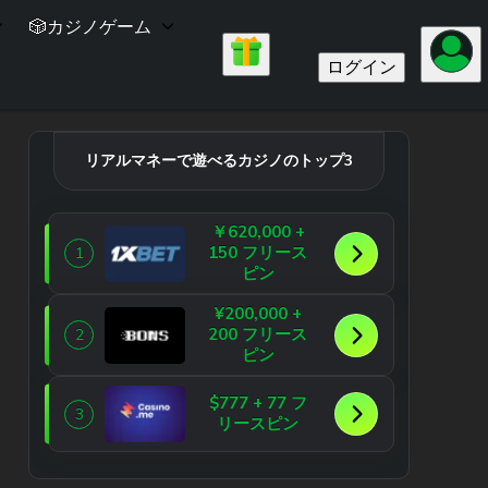
🎲カジノゲーム
ログイン
リアルマネーで遊べるカジノのトップ3
￥620,000 +
150 フリース
1
ピン
¥200,000 +
200 フリース
2
ピン
$777 + 77 フ
3
リースピン