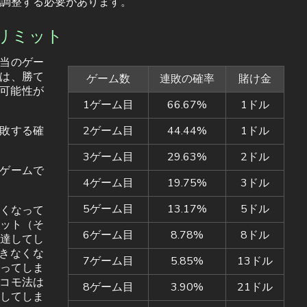
調整する必要があります。
リミット
当のゲー
は、勝て
ゲーム数
連敗の確率
賭け金
可能性が
1ゲーム目
66.67%
1ドル
敗する確
2ゲーム目
44.44%
1ドル
3ゲーム目
29.63%
2ドル
ゲームで
4ゲーム目
19.75%
3ドル
5ゲーム目
13.17%
5ドル
くなって
ット（そ
6ゲーム目
8.78%
8ドル
達してし
きなくな
7ゲーム目
5.85%
13ドル
ってしま
コモ法は
8ゲーム目
3.90%
21ドル
してしま