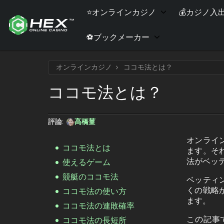
⭐オンラインカジノ
💰カジノ入
⚽ブックメーカー
オンラインカジノ
ココモ法とは？
ココモ法とは？
高橋菫
評論:
オンライ
ココモ法とは
ます。そ
法がベッ
使えるゲーム
競艇のココモ法
ベッティ
くの戦略
ココモ法の使い方
ます。
ココモ法の連敗確率
この記事
ココモ法の長短所