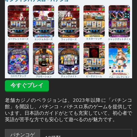
今すぐプレイ
老舗カジノのベラジョンは、2023年以降に「パチンコ
館」を開設し、パチンコ・パチスロ系のゲームを提供して
います。日本語のガイドがとても充実していて、初心者で
英語が苦手な方でも安心して遊べるのが魅力です。
パチンコゲ