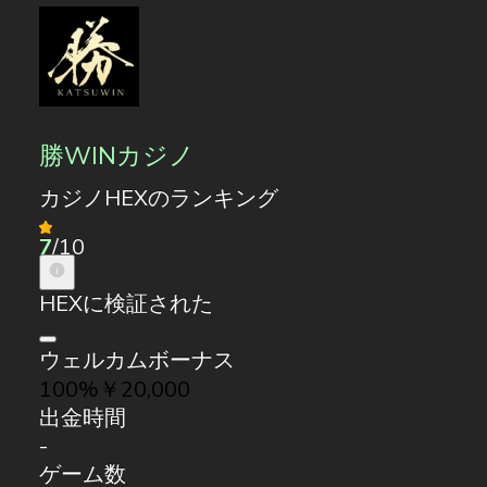
勝WINカジノ
カジノHEXのランキング
7
/10
HEXに検証された
ウェルカムボーナス
100%￥20,000
出金時間
-
ゲーム数