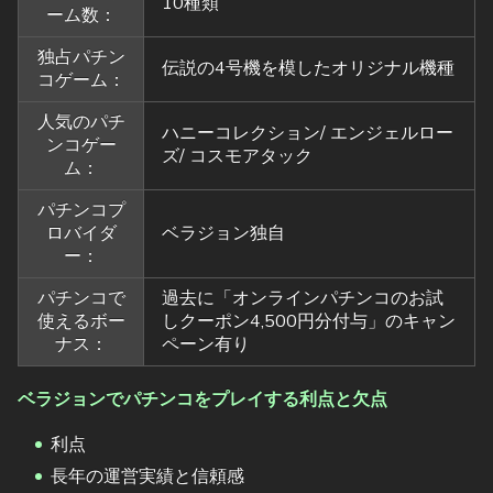
10種類
ーム数：
独占パチン
伝説の4号機を模したオリジナル機種
コゲーム：
人気のパチ
ハニーコレクション/ エンジェルロー
ンコゲー
ズ/ コスモアタック
ム：
パチンコプ
ロバイダ
ベラジョン独自
ー：
パチンコで
過去に「オンラインパチンコのお試
使えるボー
しクーポン4,500円分付与」のキャン
ナス：
ペーン有り
ベラジョンでパチンコをプレイする利点と欠点
利点
長年の運営実績と信頼感