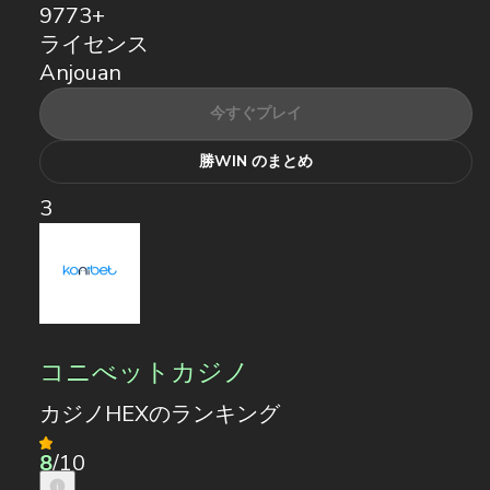
9773+
ライセンス
Anjouan
今すぐプレイ
勝WIN のまとめ
3
コニべットカジノ
カジノHEXのランキング
8
/10