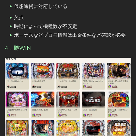
仮想通貨に対応している
欠点
時期によって機種数が不安定
ボーナスなどプロモ情報は出金条件など確認が必要
4．勝WIN