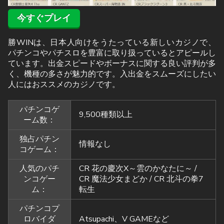
今すぐプレイ
勝WINは、日本人向けをうたっている新しいカジノで、
パチンコやパチスロを豊富に取り扱っているとアピールし
ています。出金スピードやボーナスに関する良い評判が多
く、機種の多さが魅力的です。入出金をスムーズにしたい
人にはおススメのカジノです。
パチンコゲ
9,500種類以上
ーム数：
独占パチン
情報なし
コゲーム：
人気のパチ
CR 花の慶次X～雲のかなたに～ /
ンコゲー
CR 魔法少女まどか / CR 北斗の拳7
ム：
転生
パチンコプ
ロバイダ
Atsupachi、V GAMEなど