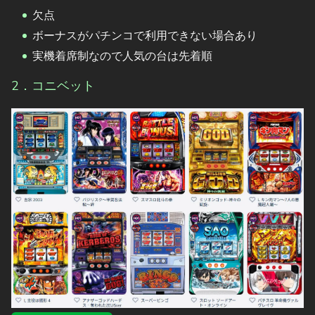
欠点
ボーナスがパチンコで利用できない場合あり
実機着席制なので人気の台は先着順
2．コニベット