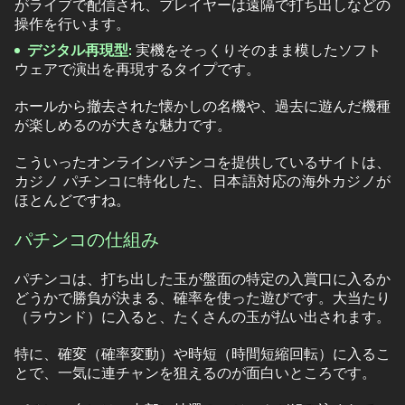
がライブで配信され、プレイヤーは遠隔で打ち出しなどの
操作を行います。
デジタル再現型:
実機をそっくりそのまま模したソフト
ウェアで演出を再現するタイプです。
ホールから撤去された懐かしの名機や、過去に遊んだ機種
が楽しめるのが大きな魅力です。
こういったオンラインパチンコを提供しているサイトは、
カジノ パチンコに特化した、日本語対応の海外カジノが
ほとんどですね。
パチンコの仕組み
パチンコは、打ち出した玉が盤面の特定の入賞口に入るか
どうかで勝負が決まる、確率を使った遊びです。大当たり
（ラウンド）に入ると、たくさんの玉が払い出されます。
特に、確変（確率変動）や時短（時間短縮回転）に入るこ
とで、一気に連チャンを狙えるのが面白いところです。