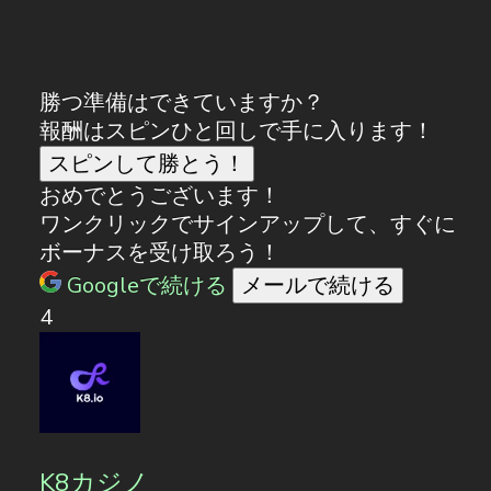
勝つ準備はできていますか？
報酬はスピンひと回しで手に入ります！
スピンして勝とう！
おめでとうございます！
ワンクリックでサインアップして、すぐに
ボーナスを受け取ろう！
Googleで続ける
メールで続ける
4
K8カジノ