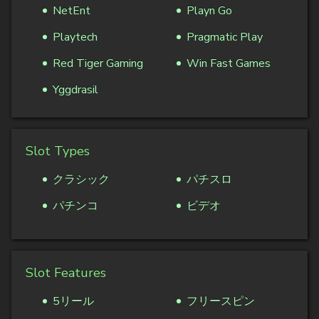
NetEnt
Playn Go
Playtech
Pragmatic Play
Red Tiger Gaming
Win Fast Games
Yggdrasil
Slot Types
クラシック
パチスロ
パチンコ
ビデオ
Slot Features
5リール
フリースピン