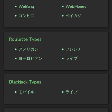
WeBanq
WebMoney
コンビニ
ペイカジ
Roulette Types
アメリカン
フレンチ
ヨーロピアン
ライブ
Blackjack Types
モバイル
ライブ