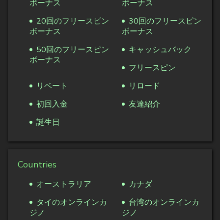
ボーナス
ボーナス
20回のフリースピン
30回のフリースピン
ボーナス
ボーナス
50回のフリースピン
キャッシュバック
ボーナス
フリースピン
リベート
リロード
初回入金
友達紹介
誕生日
Countries
オーストラリア
カナダ
タイのオンラインカ
台湾のオンラインカ
ジノ
ジノ