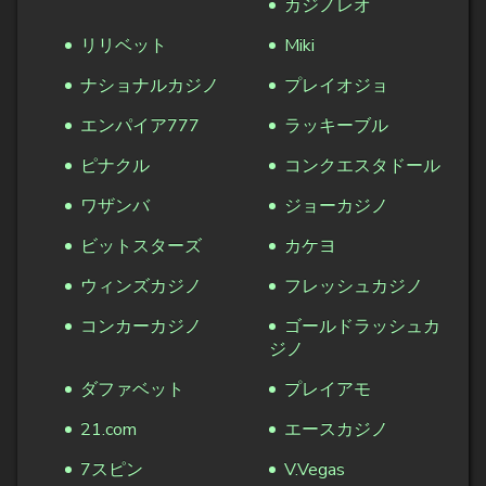
カジノレオ
リリベット
Miki
ナショナルカジノ
プレイオジョ
エンパイア777
ラッキーブル
ピナクル
コンクエスタドール
ワザンバ
ジョーカジノ
ビットスターズ
カケヨ
ウィンズカジノ
フレッシュカジノ
コンカーカジノ
ゴールドラッシュカ
ジノ
ダファベット
プレイアモ
21.com
エースカジノ
7スピン
V.Vegas