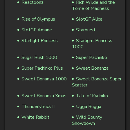
Reactoonz
Rich Wilde and the
Tome of Madness
Rise of Olympus
SlotGF Alice
SlotGF Amane
Starburst
Starlight Princess
Starlight Princess
1000
Sugar Rush 1000
Super Pachinko
Super Pachinko Plus
Sweet Bonanza
Sweet Bonanza 1000
Sweet Bonanza Super
Scatter
Sweet Bonanza Xmas
Tale of Kyubiko
Thunderstruck II
Ugga Bugga
White Rabbit
Wild Bounty
Showdown