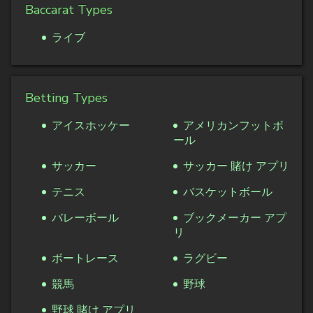
Baccarat Types
ライブ
Betting Types
アイスホッケー
アメリカンフットボ
ール
サッカー
サッカー 賭け アプリ
テニス
バスケットボール
バレーボール
ブックメーカー アプ
リ
ボートレース
ラグビー
競馬
野球
野球 賭け アプリ