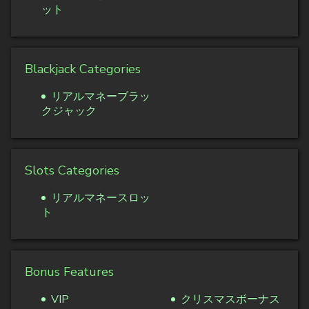
ット
Blackjack Categories
リアルマネーブラッ
クジャック
Slots Categories
リアルマネースロッ
ト
Bonus Features
VIP
クリスマスボーナス