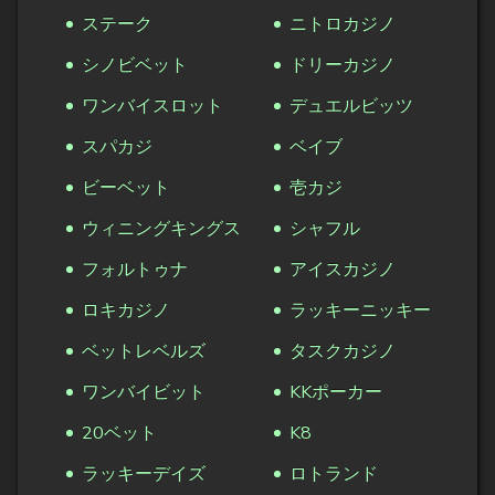
ステーク
ニトロカジノ
シノビベット
ドリーカジノ
ワンバイスロット
デュエルビッツ
スパカジ
ベイブ
ビーベット
壱カジ
ウィニングキングス
シャフル
フォルトゥナ
アイスカジノ
ロキカジノ
ラッキーニッキー
ベットレベルズ
タスクカジノ
ワンバイビット
KKポーカー
20ベット
K8
ラッキーデイズ
ロトランド