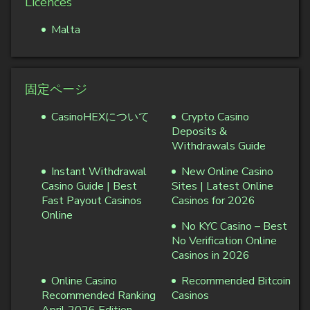
Licences
Malta
固定ページ
CasinoHEXについて
Crypto Casino
Deposits &
Withdrawals Guide
Instant Withdrawal
New Online Casino
Casino Guide | Best
Sites | Latest Online
Fast Payout Casinos
Casinos for 2026
Online
No KYC Casino – Best
No Verification Online
Casinos in 2026
Online Casino
Recommended Bitcoin
Recommended Ranking
Casinos