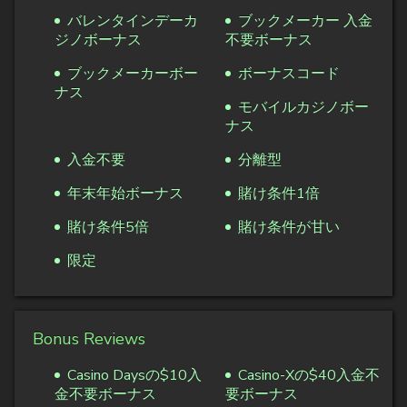
バレンタインデーカ
ブックメーカー 入金
ジノボーナス
不要ボーナス
ブックメーカーボー
ボーナスコード
ナス
モバイルカジノボー
ナス
入金不要
分離型
年末年始ボーナス
賭け条件1倍
賭け条件5倍
賭け条件が甘い
限定
Bonus Reviews
Casino Daysの$10入
Casino-Xの$40入金不
金不要ボーナス
要ボーナス