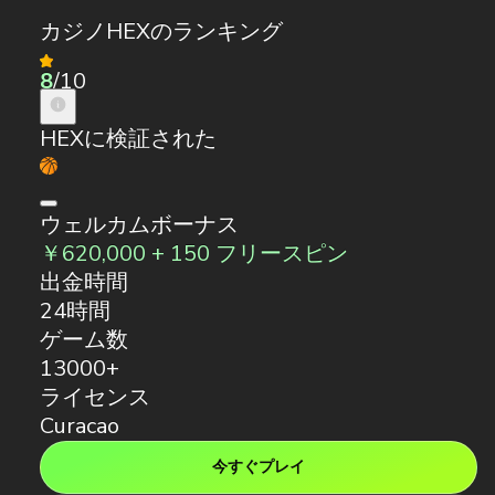
カジノHEXのランキング
8
/10
HEXに検証された
ウェルカムボーナス
￥620,000 + 150 フリースピン
出金時間
24時間
ゲーム数
13000+
ライセンス
Curacao
今すぐプレイ