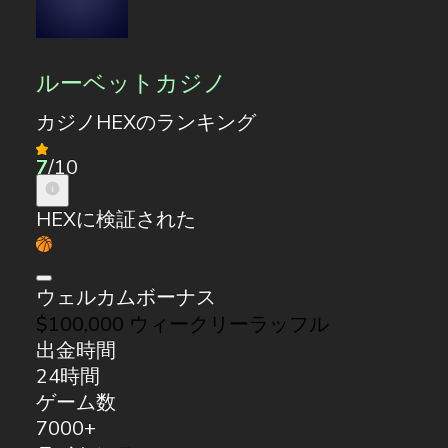
ルーベットカジノ
カジノHEXのランキング
7
/10
HEXに検証された
ウェルカムボーナス
$100,000 ウィークリーラッフル
出金時間
24時間
ゲーム数
7000+