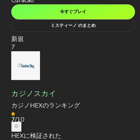
Curacao
今すぐプレイ
ミスティーノ のまとめ
新規
7
カジノスカイ
カジノHEXのランキング
7
/10
HEXに検証された