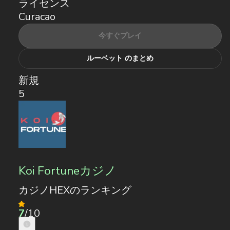
ライセンス
Curacao
今すぐプレイ
ルーベット のまとめ
新規
5
Koi Fortuneカジノ
カジノHEXのランキング
7
/10