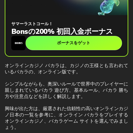
サマーラストコール！
Bonsの200% 初回入金ボーナス
ボーナスをゲット
オンラインカジノ バカラは、カジノの王様とも言われて
いるバカラの、オンライン版です。
シンプルながらも、奥深いルールで世界中のプレイヤーに
親しまれているバカラ 遊び方、基本ルール、バカラ 勝ち
方や注意点などを詳しく解説します。
興味が出た方は、厳選された信頼性の高いオンラインカジ
ノ日本の一覧を参考に、オンライン バカラをプレイする
オンラインカジノ、バカラゲーム サイトを選んでみまし
ょう。