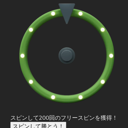
スピンして200回のフリースピンを獲得！
スピンして勝とう！