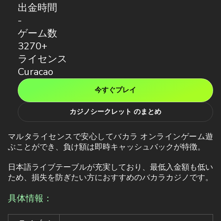
出金時間
-
ゲーム数
3270+
ライセンス
Curacao
今すぐプレイ
カジノシークレット のまとめ
マルタライセンスで安心してバカラ オンラインゲーム遊
ぶことができ、負け額は即時キャッシュバックが特徴。
日本語ライブテーブルが充実しており、最低入金額も低い
ため、損失を防ぎたい方におすすめのバカラカジノです。
具体情報：