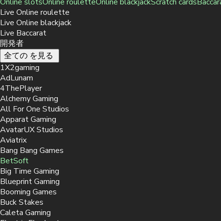
Online slots
Online roulette
Online blackjack
Scratch cards
Baccar
Live Online roulette
Live Online blackjack
Live Baccarat
開発者
全ての を見る
1X2gaming
AdLunam
4ThePlayer
Alchemy Gaming
All For One Studios
Apparat Gaming
AvatarUX Studios
Aviatrix
Bang Bang Games
BetSoft
Big Time Gaming
Blueprint Gaming
Booming Games
Buck Stakes
Caleta Gaming