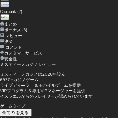
Chainlink (2)
まとめ
ボーナス (3)
レビュー
決済
コメント
カスタマーサービス
安全性
ミスティーノカジノ レビュー
ミスティーノカジノは2020年設立
6930+カジノゲーム
ライブディ―ラー & モバイルゲームを提供
VIPプログラム＆専用VIPマネージャーを提供
イスラエルからのプレイヤーが認められています
ゲームタイプ
全ての を見る