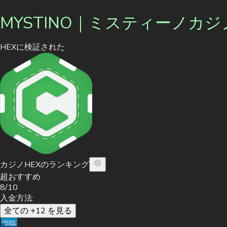
MYSTINO｜ミスティーノカ
HEXに検証された
カジノHEXのランキング
超おすすめ
8
/10
入金方法:
全ての +12 を見る