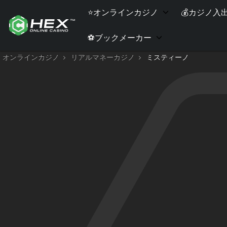
⭐オンラインカジノ
💰カジノ入
⚽ブックメーカー
オンラインカジノ
リアルマネーカジノ
ミスティーノ