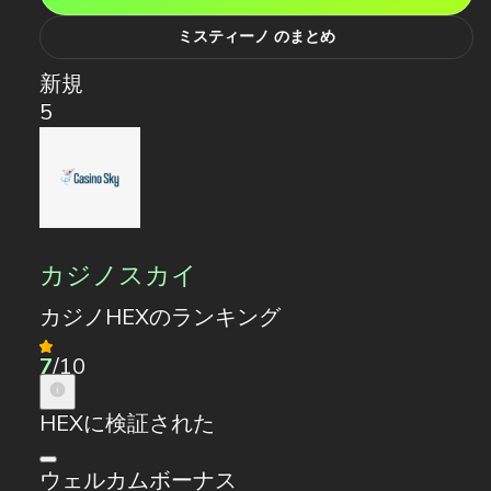
ミスティーノ のまとめ
新規
5
カジノスカイ
カジノHEXのランキング
7
/10
HEXに検証された
ウェルカムボーナス