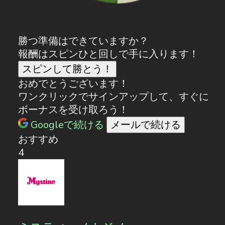
勝つ準備はできていますか？
報酬はスピンひと回しで手に入ります！
スピンして勝とう！
おめでとうございます！
ワンクリックでサインアップして、すぐに
ボーナスを受け取ろう！
Googleで続ける
メールで続ける
おすすめ
4