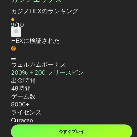
カジノHEXのランキング
9
/10
HEXに検証された
ウェルカムボーナス
200% + 200 フリースピン
出金時間
48時間
ゲーム数
8000+
ライセンス
Curacao
今すぐプレイ