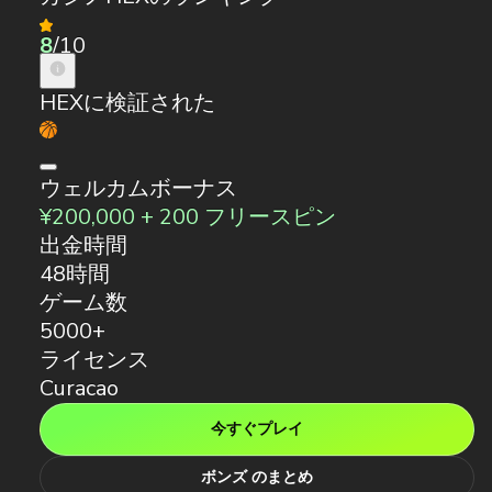
8
/10
HEXに検証された
ウェルカムボーナス
¥200,000 + 200 フリースピン
出金時間
48時間
ゲーム数
5000+
ライセンス
Curacao
今すぐプレイ
ボンズ のまとめ