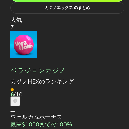
カジノエックス のまとめ
人気
7
ベラジョンカジノ
カジノHEXのランキング
6
/10
ウェルカムボーナス
最高$1000までの100%