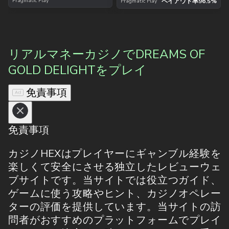
Pragmatic Play
ペイアウト率
96.5%
Pragmatic Play
リアルマネーカジノでDREAMS OF
GOLD DELIGHTをプレイ
免責事項
免責事項
カジノHEXはプレイヤーにギャンブル経験を
楽しくて安全にさせる独立したレビューウェ
ブサイトです。当サイトでは役立つガイド、
ゲームに使う攻略やヒント、カジノオペレー
ターの評価を提供しています。当サイトの訪
問者がおすすめのプラットフォームでプレイ