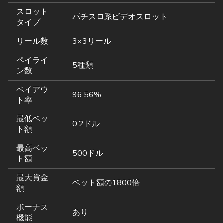
スロット
パチスロ系ビデオスロット
タイプ
リール数
3×3リール
ペイライ
5種類
ン数
ペイアウ
96.56%
ト率
最低ベッ
0.2ドル
ト額
最高ベッ
500ドル
ト額
最大賞金
ベット額の1800倍
額
ボーナス
あり
機能