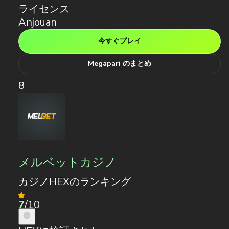
ライセンス
Anjouan
今すぐプレイ
Megapari のまとめ
8
メルベットカジノ
カジノHEXのランキング
7
/10