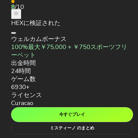
8
/10
HEXに検証された
ウェルカムボーナス
100%最大￥75,000 + ￥750スポーツフリ
ーベット
出金時間
24時間
ゲーム数
6930+
ライセンス
Curacao
今すぐプレイ
ミスティーノ のまとめ