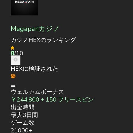
Megapariカジノ
カジノHEXのランキング
8
/10
HEXに検証された
ウェルカムボーナス
￥244,800 + 150 フリースピン
出金時間
最大3日間
ゲーム数
21000+