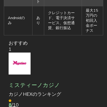
ト
最大15
クレジットカー
万円の
Androidの
あ
ド、電子決済サ
初回入
み
り
ービス、仮想通
金ボー
貨、銀行振込
ナス
おすすめ
1
ミスティーノカジノ
カジノHEXのランキング
8
/10