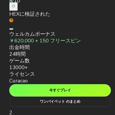
8
/10
HEXに検証された
ウェルカムボーナス
￥620,000 + 150 フリースピン
出金時間
24時間
ゲーム数
13000+
ライセンス
Curacao
今すぐプレイ
ワンバイベット のまとめ
2