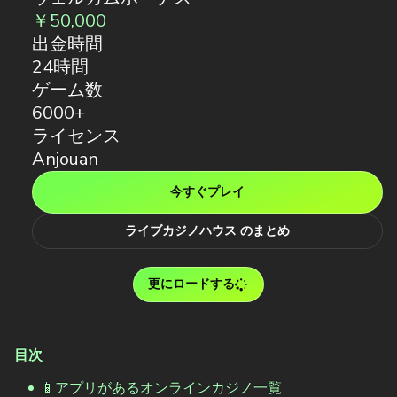
￥50,000
出金時間
24時間
ゲーム数
6000+
ライセンス
Anjouan
今すぐプレイ
ライブカジノハウス のまとめ
更にロードする
目次
📱アプリがあるオンラインカジノ一覧