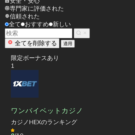
安全・安心
専門家に評価された
信頼された
全て
おすすめ
新しい
全てを削除する
適用
限定ボーナスあり
1
ワンバイベットカジノ
カジノHEXのランキング