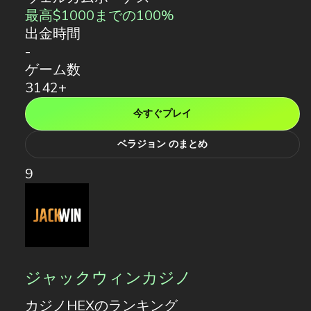
最高$1000までの100%
出金時間
-
ゲーム数
3142+
今すぐプレイ
ベラジョン のまとめ
9
ジャックウィンカジノ
カジノHEXのランキング