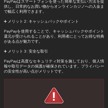
PayPayはスマートフォンを使った簡単な支払い方法を提
供し、日常的なお買い物からオンラインカジノへの入金ま
で幅広く利用できます。
➕ メリット２: キャッシュバックやポイント
PayPayを使用することで、キャッシュバックやポイント
還元が受けられることがあり、利用者にとってお得な特典
がある点が魅力です。
➕ メリット３: 安全な取引
PayPayは高度なセキュリティ対策を施しており、個人情
報や取引データの保護が確保されています。プライバシー
の安全性が高い点がメリットです。