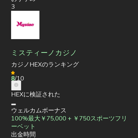
3
ミスティーノカジノ
カジノHEXのランキング
8
/10
HEXに検証された
ウェルカムボーナス
100%最大￥75,000 + ￥750スポーツフリ
ーベット
出金時間