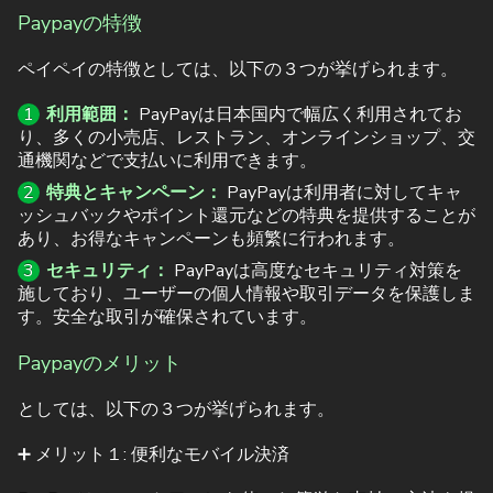
Paypayの特徴
ペイペイの特徴としては、以下の３つが挙げられます。
利用範囲：
PayPayは日本国内で幅広く利用されてお
り、多くの小売店、レストラン、オンラインショップ、交
通機関などで支払いに利用できます。
特典とキャンペーン：
PayPayは利用者に対してキャ
ッシュバックやポイント還元などの特典を提供することが
あり、お得なキャンペーンも頻繁に行われます。
セキュリティ：
PayPayは高度なセキュリティ対策を
施しており、ユーザーの個人情報や取引データを保護しま
す。安全な取引が確保されています。
Paypayのメリット
としては、以下の３つが挙げられます。
➕ メリット１: 便利なモバイル決済