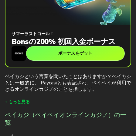
サマーラストコール！
Bonsの200% 初回入金ボーナス
ボーナスをゲット
ペイカジという言葉を聞いたことはありますか？ペイカジ
とは一般的に、 Paycasiとも表記され、ペイペイが利用で
きるオンラインカジノのことを指します。
もっと見る
ペイカジ（ペイペイオンラインカジノ）の一
覧