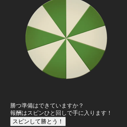
勝つ準備はできていますか？
報酬はスピンひと回しで手に入ります！
スピンして勝とう！