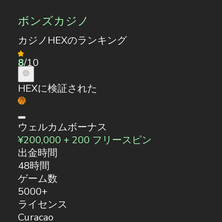
ボンズカジノ
カジノHEXのランキング
8
/10
HEXに検証された
ウェルカムボーナス
¥200,000 + 200 フリースピン
出金時間
48時間
ゲーム数
5000+
ライセンス
Curacao