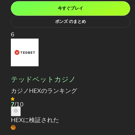
今すぐプレイ
ボンズ のまとめ
6
テッドベットカジノ
カジノHEXのランキング
7
/10
HEXに検証された