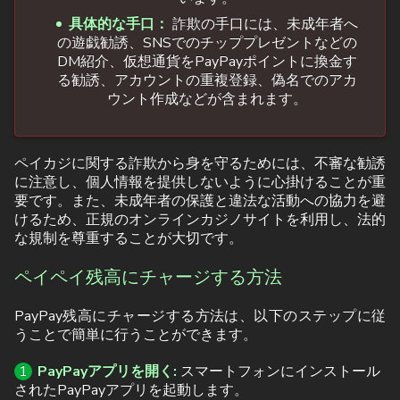
具体的な手口：
詐欺の手口には、未成年者へ
の遊戯勧誘、SNSでのチッププレゼントなどの
DM紹介、仮想通貨をPayPayポイントに換金す
る勧誘、アカウントの重複登録、偽名でのアカ
ウント作成などが含まれます。
ペイカジに関する詐欺から身を守るためには、不審な勧誘
に注意し、個人情報を提供しないように心掛けることが重
要です。また、未成年者の保護と違法な活動への協力を避
けるため、正規のオンラインカジノサイトを利用し、法的
な規制を尊重することが大切です。
ペイペイ残高にチャージする方法
PayPay残高にチャージする方法は、以下のステップに従
うことで簡単に行うことができます。
PayPayアプリを開く:
スマートフォンにインストール
されたPayPayアプリを起動します。