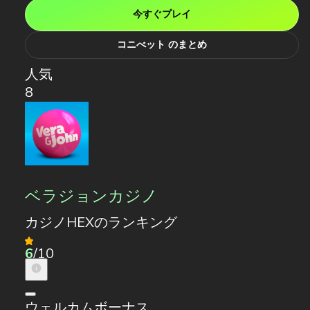
今すぐプレイ
コニべット のまとめ
人気
8
ベラジョンカジノ
カジノHEXのランキング
6
/10
ウェルカムボーナス