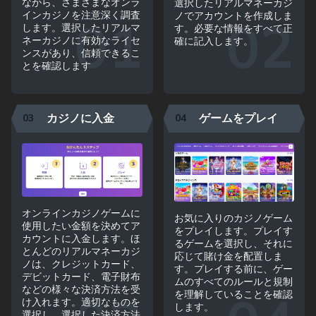
ながら、さまざまなオンラ
選択したリアルマネーカジ
インカジノを注意深く調査
ノでアカウントを作成しま
します。選択したリアルマ
す。必要な情報をすべて正
ネーカジノに有効なライセ
確に記入します。
ンスがあり、信頼できるこ
とを確認します
カジノに入金
ゲームをプレイ
オンラインカジノゲームに
お気に入りのカジノゲーム
使用したい金額を決めてア
をプレイします。プレイす
カウントに入金します。ほ
るゲームを選択し、それに
とんどのリアルマネーカジ
応じて賭け金を配置しま
ノは、クレジットカード、
す。プレイする前に、ゲー
デビットカード、電子財布
ムのすべてのルールと規制
などの様々な決済方法を受
を理解していることを確認
け入れます。適切なものを
します。
選択し、選択した決済方法