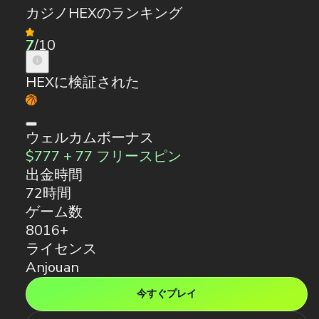
カジノHEXのランキング
7
/10
HEXに検証された
ウェルカムボーナス
$777 + 77 フリースピン
出金時間
72時間
ゲーム数
8016+
ライセンス
Anjouan
今すぐプレイ