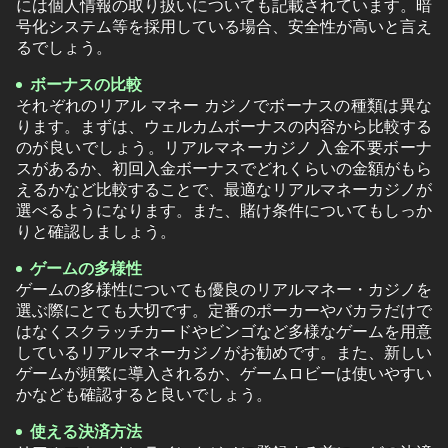
には個人情報の取り扱いについても記載されています。暗
号化システム等を採用している場合、安全性が高いと言え
るでしょう。
ボーナスの比較
それぞれのリアル マネー カジノでボーナスの種類は異な
ります。まずは、ウェルカムボーナスの内容から比較する
のが良いでしょう。リアルマネーカジノ 入金不要ボーナ
スがあるか、初回入金ボーナスでどれくらいの金額がもら
えるかなど比較することで、最適なリアルマネーカジノが
選べるようになります。また、賭け条件についてもしっか
りと確認しましょう。
ゲームの多様性
ゲームの多様性についても優良のリアルマネー・カジノを
選ぶ際にとても大切です。定番のポーカーやバカラだけで
はなくスクラッチカードやビンゴなど多様なゲームを用意
しているリアルマネーカジノがお勧めです。また、新しい
ゲームが頻繁に導入されるか、ゲームロビーは使いやすい
かなども確認すると良いでしょう。
使える決済方法