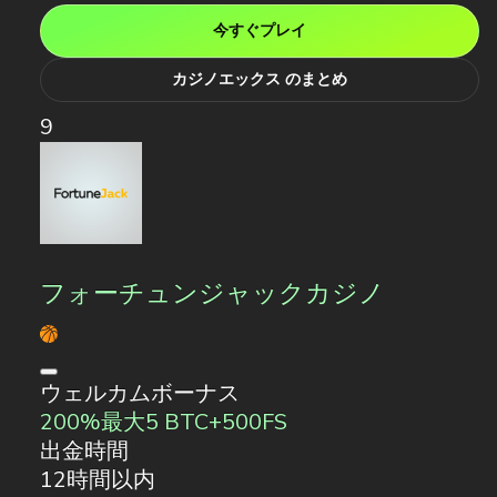
今すぐプレイ
カジノエックス のまとめ
9
フォーチュンジャックカジノ
ウェルカムボーナス
200%最大5 BTC+500FS
出金時間
12時間以内