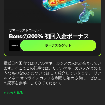
サマーラストコール！
Bonsの200% 初回入金ボーナス
ボーナスをゲット
最近日本国内ではリアルマネーカジノの人気が高まってい
ます。そこでこの記事では、リアルマネーカジノがどのよ
うなものなのかについて詳しく紹介していきます。 リア
ルマネー オンラインカジノを利用し始める前に、ぜひこ
の記事を参考にしてみてください。
もっと見る