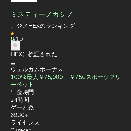
ミスティーノカジノ
カジノHEXのランキング
8
/10
HEXに検証された
ウェルカムボーナス
100%最大￥75,000 + ￥750スポーツフリ
ーベット
出金時間
24時間
ゲーム数
6930+
ライセンス
Curacao