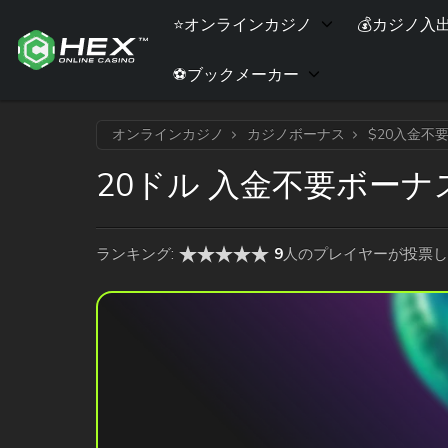
⭐オンラインカジノ
💰カジノ入
⚽ブックメーカー
オンラインカジノ
カジノボーナス
$20入金不
20ドル 入金不要ボー
ランキング:
9
人のプレイヤーが投票し