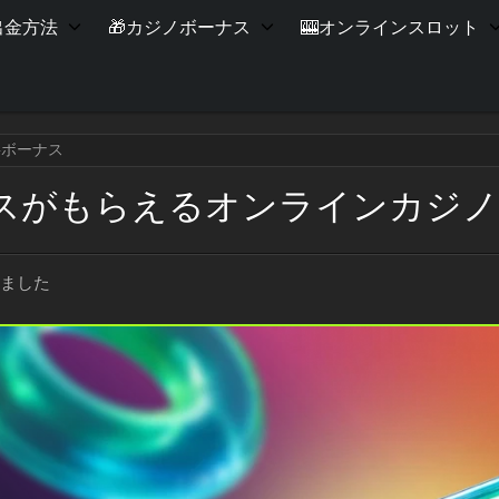
出金方法
🎁カジノボーナス
🎰オンラインスロット
要ボーナス
ナスがもらえるオンラインカジノ【
ました