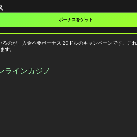
ス
ボーナスをゲット
ているのが、入金不要ボーナス 20ドルのキャンペーンです。こ
ます。
オンラインカジノ