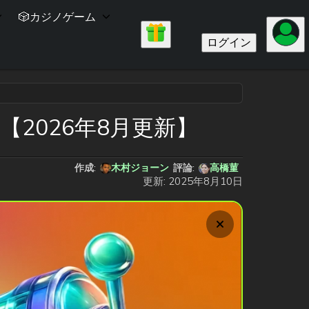
🎲カジノゲーム
ログイン
2026年8月更新】
高橋菫
作成:
木村ジョーン
評論:
更新:
2025年8月10日