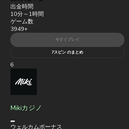
出金時間
10分～1時間
ゲーム数
3949+
今すぐプレイ
7スピン のまとめ
6
Mikiカジノ
ウェルカムボーナス