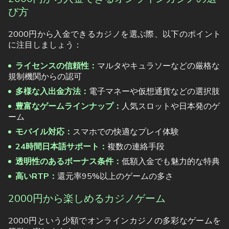
び方
2000円から入金できるカジノを選ぶ際、以下のポイント
に注目しましょう：
ライセンスの信頼性：
マルタやキュラソーなどの厳格な
規制機関からの認可
多様な入出金方法：
電子マネーや仮想通貨などの選択肢
豊富なゲームラインナップ：
人気スロットや日本発のゲ
ーム
モバイル対応：
スマホでの快適なプレイ体験
24時間日本語サポート：
複数の連絡手段
透明性のあるボーナス条件：
低額入金でも魅力的な特典
高いRTP：
還元率95%以上のゲームの多さ
2000円から楽しめるカジノゲーム
2000円という少額でオンラインカジノの多彩なゲームを