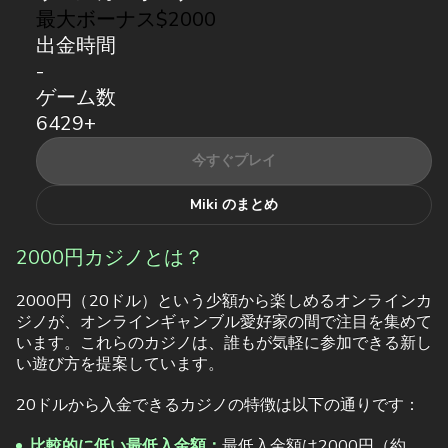
最大ボーナス$2000
出金時間
-
ゲーム数
6429+
今すぐプレイ
Miki のまとめ
2000円カジノとは？
2000円（20ドル）という少額から楽しめるオンラインカ
ジノが、オンラインギャンブル愛好家の間で注目を集めて
います。これらのカジノは、誰もが気軽に参加できる新し
い遊び方を提案しています。
20ドルから入金できるカジノの特徴は以下の通りです：
比較的に低い最低入金額：
最低入金額は2000円（約