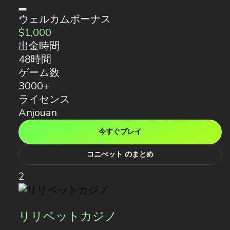
ウェルカムボーナス
$1,000
出金時間
48時間
ゲーム数
3000+
ライセンス
Anjouan
今すぐプレイ
コニべット のまとめ
2
リリベットカジノ