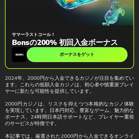
サマーラストコール！
Bonsの200% 初回入金ボーナス
ボーナスをゲット
2024年、2000円から入金できるカジノが注目を集めてい
ます。これらの低額入金カジノは、初心者や慎重派プレイ
ヤーに新たな可能性を提供しています。
2000円カジノは、リスクを抑えつつ本格的なカジノ体験
を実現しています。日本円対応、豊富なゲーム、魅力的な
ボーナス、24時間日本語サポートなど、プレイヤー重視
のサービスが特徴です。
本記事では、厳選された2000円から入金できるオンライ