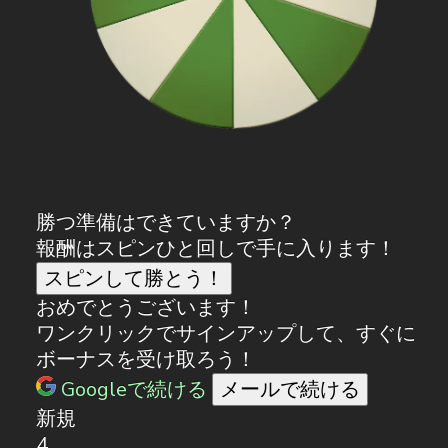
勝つ準備はできていますか？
報酬はスピンひと回しで手に入ります！
スピンして勝とう！
おめでとうございます！
ワンクリックでサインアップして、すぐに
ボーナスを受け取ろう！
Googleで続ける
メールで続ける
新規
4