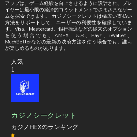
アップは、ゲーム経験を向上させるように設計され、プレ
イヤーは最小限の経済的コミットメントでさまざまなゲー
ムを探索できます。 カジノシークレットは幅広い支払い
方法をサポートして、ユーザーの利便性を確保していま
す。Visa、Mastercard、銀行振込などの従来のオプション
を使う場合でも、AMEX、JCB、Payz、iWallet、
MuchBetterなどの最新の決済方法を使う場合でも、誰も
が楽しめるものがあります。
人気
1
カジノシークレット
カジノHEXのランキング