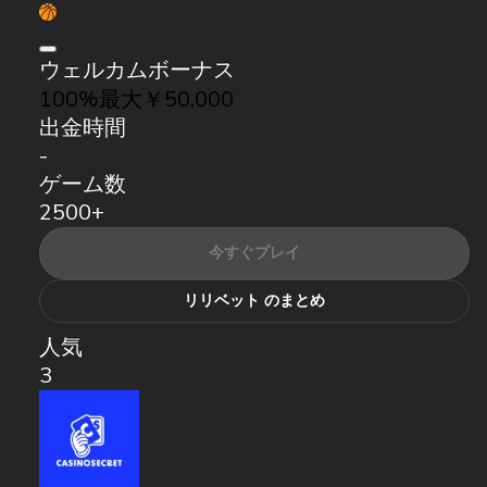
ウェルカムボーナス
100%最大￥50,000
出金時間
-
ゲーム数
2500+
今すぐプレイ
リリベット のまとめ
人気
3