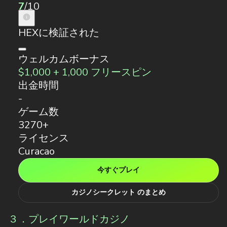
7
/10
HEXに検証された
ウェルカムボーナス
$1,000 + 1,000 フリースピン
出金時間
-
ゲーム数
3270+
ライセンス
Curacao
今すぐプレイ
カジノシークレット のまとめ
３．プレイワールドカジノ