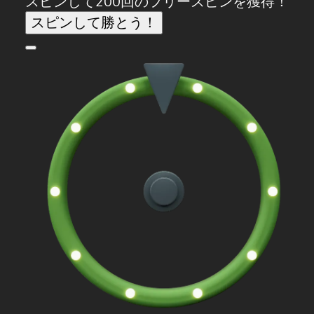
スピンして200回のフリースピンを獲得！
スピンして勝とう！