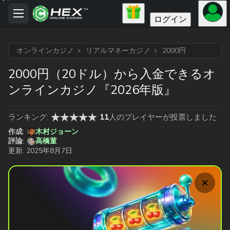
ログイン
オンラインカジノ
リアルマネーカジノ
2000円
2000円（20ドル）から入金できるオ
ンラインカジノ『2026年版』
ランキング:
11
人のプレイヤーが投票しました
作成:
木村ジョーン
高橋菫
評論:
更新:
2025年8月7日