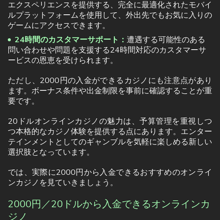
エクスペリエンスを提供する、完全に最適化されたモバイ
ルプラットフォームを使用して、外出先でもお気に入りの
ゲームにアクセスできます。
24時間のカスタマーサポート：
遭遇する可能性のある
問い合わせや問題を支援する24時間対応のカスタマーサ
ービスの恩恵を受けられます。
ただし、2000円の入金ができるカジノにも注意点があり
ます。ボーナス条件や出金制限を事前に確認することが重
要です。
20ドルオンラインカジノの魅力は、予算管理を重視しつ
つ本格的なカジノ体験を提供する点にあります。エンター
テインメントとしてのギャンブルを気軽に楽しめる新しい
選択肢となっています。
では、実際に2000円から入金できるおすすめのオンライ
ンカジノを見ていきましょう。
2000円／20ドルから入金できるオンラインカ
ジノ