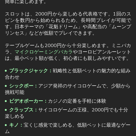
簡単に楽しめます。
スロットは、2000円から楽しめる代表格です。1回のス
ピンを数円から始められるため、長時間プレイが可能で
す。日本テーマの「花魁ドリーム」や高配当の「ムーンプ
リンセス」などが低額でプレイできます。
テーブルゲームも2000円から十分楽しめます。ミニバカ
ラ、
マイクロゲーミングバカラ
やヨーロピアンルーレット
は、最小ベット額が低く、初心者にも親しみやすいです。
ブラックジャック：
戦略性と低額ベットの魅力的な組み
合わせ
シックボー：
アジア発祥のサイコロゲームで、少額から
挑戦可能
ビデオポーカー：
カジノの定番を手軽に体験
クラップス：
サイコロゲームの王様、2000円でも十分
楽しめる
キノ：
宝くじ感覚で楽しめる、低額ベットに最適なゲー
ム