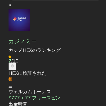
3
カジノミー
カジノHEXのランキング
7
/10
HEXに検証された
ウェルカムボーナス
$777 + 77 フリースピン
出金時間