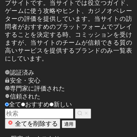
ブサイトです。当サイトでは役立つガイド、
ゲームに使う攻略やヒント、カジノオペレー
ターの評価を提供しています。当サイトの訪
問者がおすすめのプラットフォームでプレイ
することを決定する時、コミッションを受け
ますが、当サイトのチームが信頼できる質の
高いサービスを提供するブランドのみ一覧表
にしています。
認証済み
安全・安心
専門家に評価された
信頼された
全て
おすすめ
新しい
全てを削除する
適用