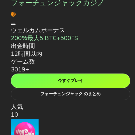
フォーチュンジャックカジノ
ウェルカムボーナス
200%最大5 BTC+500FS
出金時間
12時間以内
ゲーム数
3019+
今すぐプレイ
フォーチュンジャック のまとめ
人気
10