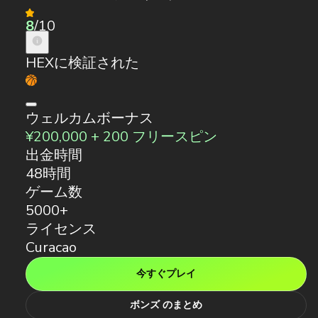
8
/10
HEXに検証された
ウェルカムボーナス
¥200,000 + 200 フリースピン
出金時間
48時間
ゲーム数
5000+
ライセンス
Curacao
今すぐプレイ
ボンズ のまとめ