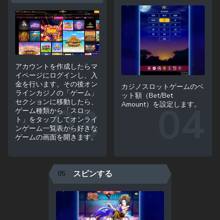
アカウントを作成したらマ
イページにログインし、入
金を行います。その後オン
カジノスロットゲームのベ
ラインカジノの「ゲーム」
ット額（Bet/Bet
セクションに移動したら、
Amount）を設定します。
ゲーム種類から「スロッ
ト」をタップしてオンライ
ンゲーム一覧表から好きな
ゲームの画面を開きます。
スピンする