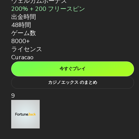
ウェルカムボーナス
200% + 200 フリースピン
出金時間
48時間
ゲーム数
8000+
ライセンス
Curacao
今すぐプレイ
カジノエックス のまとめ
9