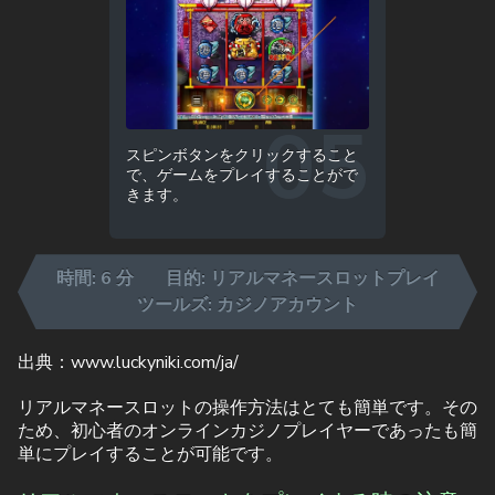
スピンボタンをクリックすること
で、ゲームをプレイすることがで
きます。
時間: 6 分
目的:
リアルマネースロットプレイ
ツールズ:
カジノアカウント
出典：www.luckyniki.com/ja/
リアルマネースロットの操作方法はとても簡単です。その
ため、初心者のオンラインカジノプレイヤーであったも簡
単にプレイすることが可能です。