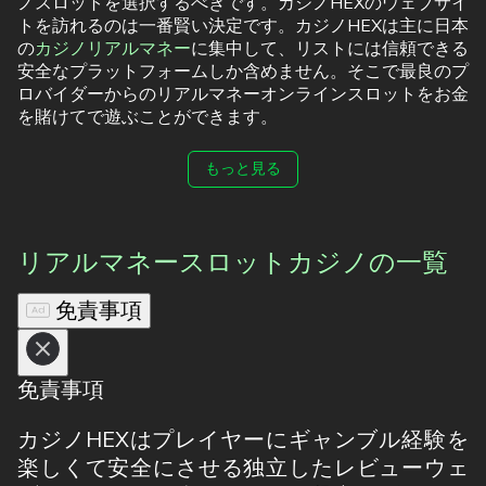
ノスロットを選択するべきです。カジノHEXのウェブサイ
トを訪れるのは一番賢い決定です。カジノHEXは主に日本
の
カジノリアルマネー
に集中して、リストには信頼できる
安全なプラットフォームしか含めません。そこで最良のプ
ロバイダーからのリアルマネーオンラインスロットをお金
を賭けてで遊ぶことができます。
もっと見る
リアルマネースロットカジノの一覧
免責事項
免責事項
カジノHEXはプレイヤーにギャンブル経験を
楽しくて安全にさせる独立したレビューウェ