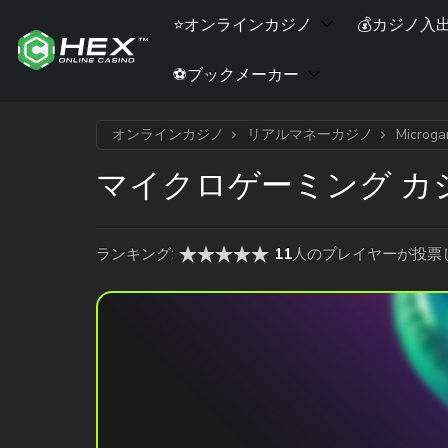
⭐オンラインカジノ
💰カジノ入
⚽ブックメーカー
オンラインカジノ
リアルマネーカジノ
Microga
マイクロゲーミング カジ
ランキング:
11
人のプレイヤーが投票