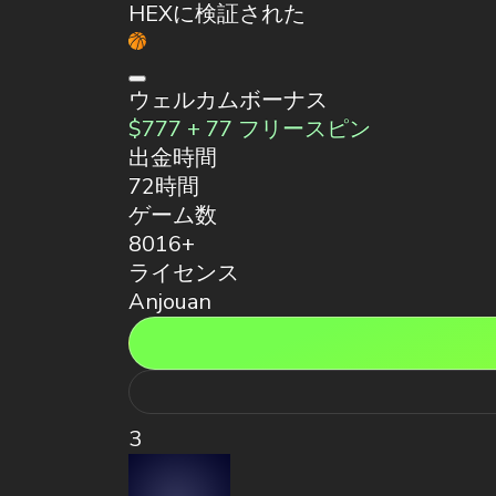
HEXに検証された
ウェルカムボーナス
$777 + 77 フリースピン
出金時間
72時間
ゲーム数
8016+
ライセンス
Anjouan
3