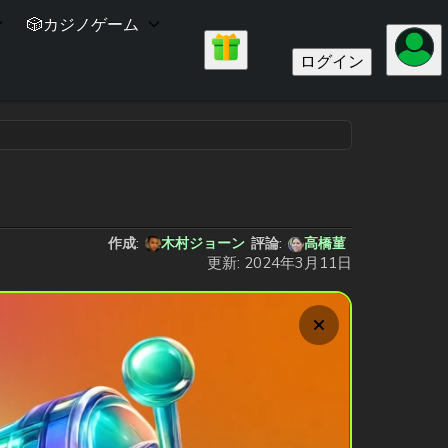
🎲カジノゲーム
ログイン
高橋菫
作成:
木村ジョーン
評論:
更新:
2024年3月11日