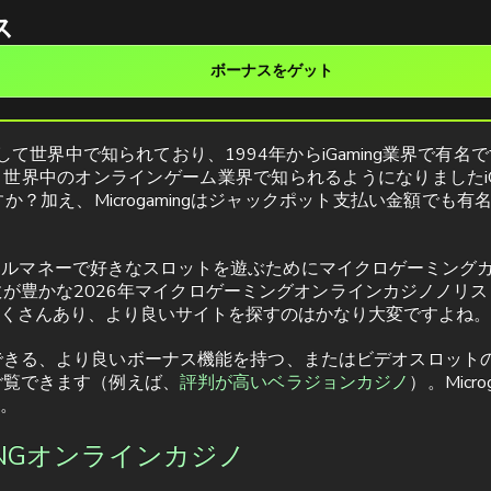
ス
ボーナスをゲット
アとして世界中で知られており、1994年からiGaming業界で有
世界中のオンラインゲーム業界で知られるようになりましたiG
？加え、Microgamingはジャックポット支払い金額でも
アルマネーで好きなスロットを遊ぶためにマイクロゲーミング
が豊かな2026年マイクロゲーミングオンラインカジノノリ
くさんあり、より良いサイトを探すのはかなり大変ですよね。
る、より良いボーナス機能を持つ、またはビデオスロットの広い選
ご覧できます（例えば、
評判が高いベラジョンカジノ
）。Mic
。
MINGオンラインカジノ