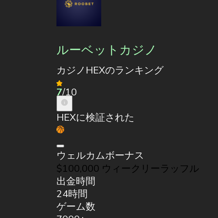
ルーベットカジノ
カジノHEXのランキング
7
/10
HEXに検証された
ウェルカムボーナス
$100,000 ウィークリーラッフル
出金時間
24時間
ゲーム数