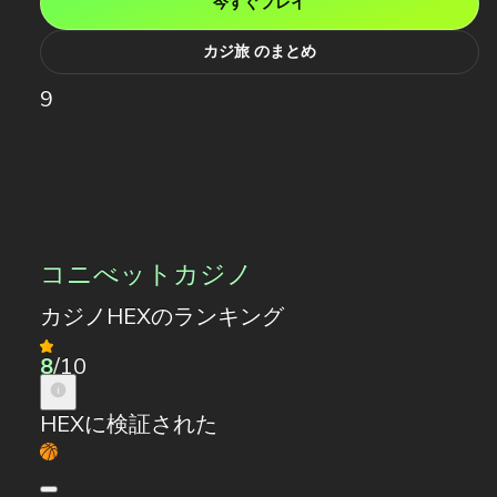
今すぐプレイ
カジ旅 のまとめ
9
コニべットカジノ
カジノHEXのランキング
8
/10
HEXに検証された