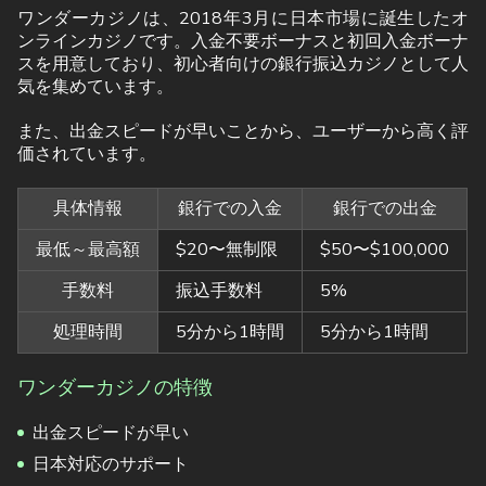
ワンダーカジノは、2018年3月に日本市場に誕生したオ
ンラインカジノです。入金不要ボーナスと初回入金ボーナ
スを用意しており、初心者向けの銀行振込カジノとして人
気を集めています。
また、出金スピードが早いことから、ユーザーから高く評
価されています。
具体情報
銀行での入金
銀行での出金
最低～最高額
$20〜無制限
$50〜$100,000
手数料
振込手数料
5%
処理時間
5分から1時間
5分から1時間
ワンダーカジノの特徴
出金スピードが早い
日本対応のサポート