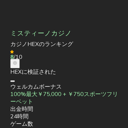
ミスティーノカジノ
カジノHEXのランキング
8
/10
HEXに検証された
ウェルカムボーナス
100%最大￥75,000 + ￥750スポーツフリ
ーベット
出金時間
24時間
ゲーム数