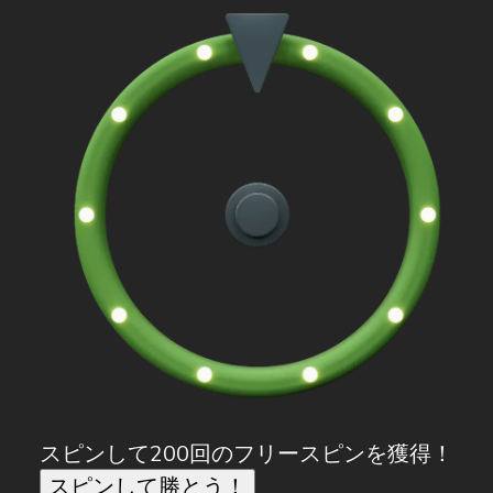
スピンして200回のフリースピンを獲得！
スピンして勝とう！