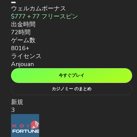
ウェルカムボーナス
$777 + 77 フリースピン
出金時間
72時間
ゲーム数
8016+
ライセンス
Anjouan
今すぐプレイ
カジノミー のまとめ
新規
3