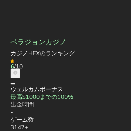
ベラジョンカジノ
カジノHEXのランキング
6
/10
ウェルカムボーナス
最高$1000までの100%
出金時間
-
ゲーム数
3142+