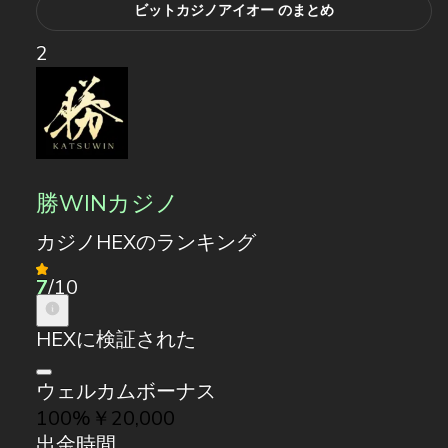
ビットカジノアイオー のまとめ
2
勝WINカジノ
カジノHEXのランキング
7
/10
HEXに検証された
ウェルカムボーナス
100%￥20,000
出金時間