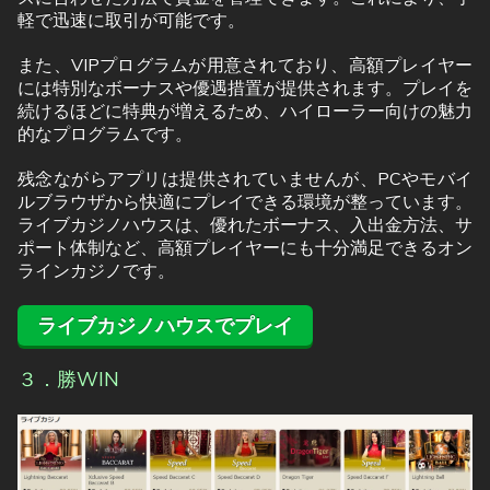
軽で迅速に取引が可能です。
また、VIPプログラムが用意されており、高額プレイヤー
には特別なボーナスや優遇措置が提供されます。プレイを
続けるほどに特典が増えるため、ハイローラー向けの魅力
的なプログラムです。
残念ながらアプリは提供されていませんが、PCやモバイ
ルブラウザから快適にプレイできる環境が整っています。
ライブカジノハウスは、優れたボーナス、入出金方法、サ
ポート体制など、高額プレイヤーにも十分満足できるオン
ラインカジノです。
ライブカジノハウスでプレイ
３．勝WIN