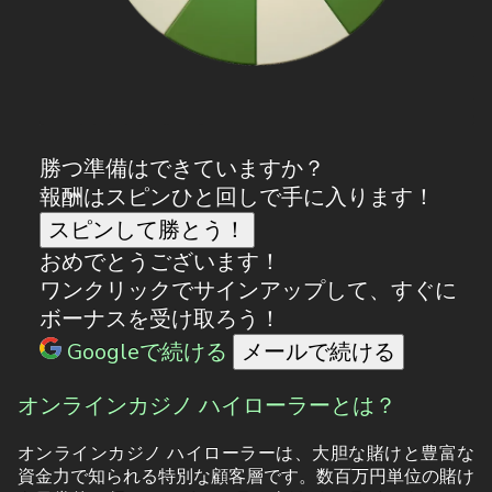
勝つ準備はできていますか？
報酬はスピンひと回しで手に入ります！
スピンして勝とう！
おめでとうございます！
ワンクリックでサインアップして、すぐに
ボーナスを受け取ろう！
Googleで続ける
メールで続ける
オンラインカジノ ハイローラーとは？
オンラインカジノ ハイローラーは、大胆な賭けと豊富な
資金力で知られる特別な顧客層です。数百万円単位の賭け