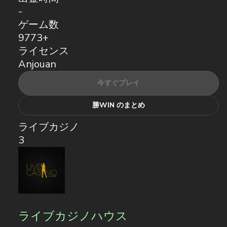
-
ゲーム数
9773+
ライセンス
Anjouan
今すぐプレイ
勝WIN のまとめ
ライブカジノ
3
ライブカジノハウス