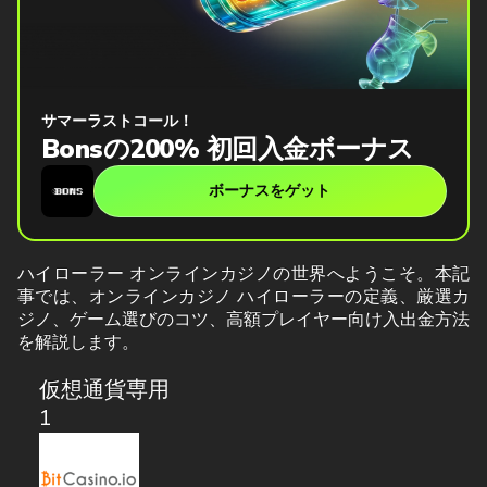
サマーラストコール！
Bonsの200% 初回入金ボーナス
ボーナスをゲット
ハイローラー オンラインカジノの世界へようこそ。本記
事では、オンラインカジノ ハイローラーの定義、厳選カ
ジノ、ゲーム選びのコツ、高額プレイヤー向け入出金方法
を解説します。
仮想通貨専用
1