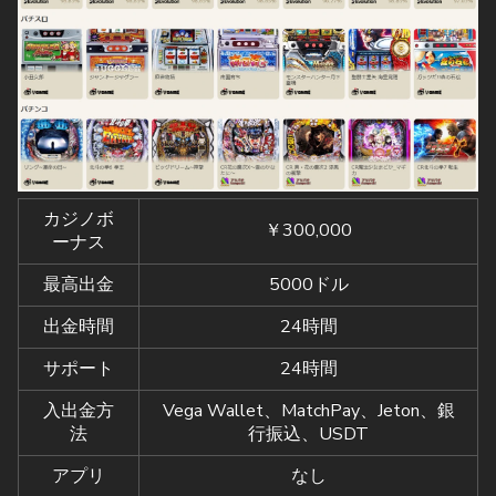
カジノボ
￥300,000
ーナス
最高出金
5000ドル
出金時間
24時間
サポート
24時間
入出金方
Vega Wallet、MatchPay、Jeton、銀
法
行振込、USDT
アプリ
なし