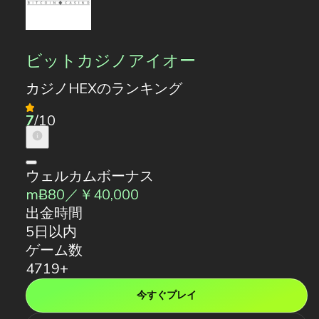
ビットカジノアイオー
カジノHEXのランキング
7
/10
ウェルカムボーナス
mɃ80／￥40,000
出金時間
5日以内
ゲーム数
4719+
今すぐプレイ