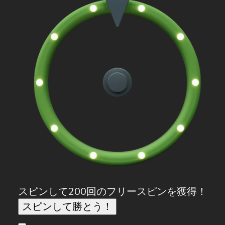
スピンして200回のフリースピンを獲得！
スピンして勝とう！