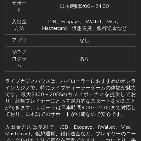
サポー
日本時間9:00～24:00
ト
入出金
JCB、Ecopayz、iWallet、Visa、
方法
Mastercard、仮想通貨、銀行送金など
アプリ
なし
VIPプ
ログラ
あり
ム
ライブカジノハウスは、ハイローラーにおすすめのオンラ
インカジノで、特にライブディーラーゲームの体験が魅力
です。最大$430＋20FSのカジノボーナスを提供してお
り、新規プレイヤーにとって魅力的なスタートを切ること
ができます。サポートは日本時間9:00～24:00まで対応し
ており、日本語でのサポートが可能なので安心です。
入出金方法は多彩で、JCB、Ecopayz、iWallet、Visa、
Mastercard、仮想通貨、銀行送金など、プレイヤーのニー
ズに合わせた方法で資金を管理できます。これにより、手