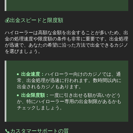
💰出金スピードと限度額
ハイローラーは高額な金額を出金することが多いため、出
金の処理速度や限度額の条件も非常に重要です。出金処理
が迅速で、あなたの希望に沿った方法で出金できるカジノ
を選びましょう。
出金速度：
ハイローラー向けのカジノでは、通
常、出金処理が迅速に行われます。数時間以内に
出金されるカジノもあります。
出金限度額：
一度に引き出せる額が高いかどう
か、特にハイローラー専用の出金制限があるかも
チェックしましょう。
📞カスタマーサポートの質