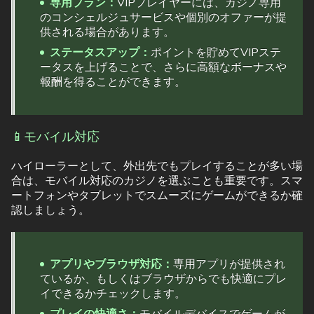
専用プラン：
VIPプレイヤーには、カジノ専用
のコンシェルジュサービスや個別のオファーが提
供される場合があります。
ステータスアップ：
ポイントを貯めてVIPステ
ータスを上げることで、さらに高額なボーナスや
報酬を得ることができます。
📱モバイル対応
ハイローラーとして、外出先でもプレイすることが多い場
合は、モバイル対応のカジノを選ぶことも重要です。スマ
ートフォンやタブレットでスムーズにゲームができるか確
認しましょう。
アプリやブラウザ対応：
専用アプリが提供され
ているか、もしくはブラウザからでも快適にプレ
イできるかチェックします。
プレイの快適さ：
モバイルデバイスでゲームが