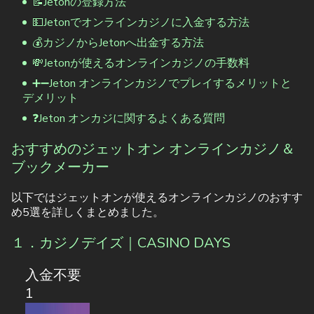
📝Jetonの登録方法
💵Jetonでオンラインカジノに入金する方法
💰カジノからJetonへ出金する方法
💸Jetonが使えるオンラインカジノの手数料
➕➖Jeton オンラインカジノでプレイするメリットと
デメリット
❓Jeton オンカジに関するよくある質問
おすすめのジェットオン オンラインカジノ＆
ブックメーカー
以下ではジェットオンが使えるオンラインカジノのおすす
め5選を詳しくまとめました。
１．カジノデイズ｜CASINO DAYS
入金不要
1