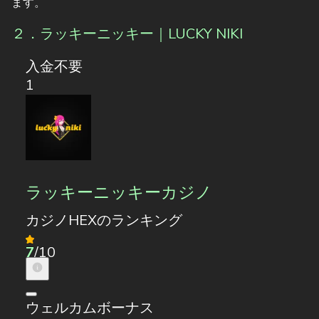
ます。
２．ラッキーニッキー｜LUCKY NIKI
入金不要
1
ラッキーニッキーカジノ
カジノHEXのランキング
7
/10
ウェルカムボーナス