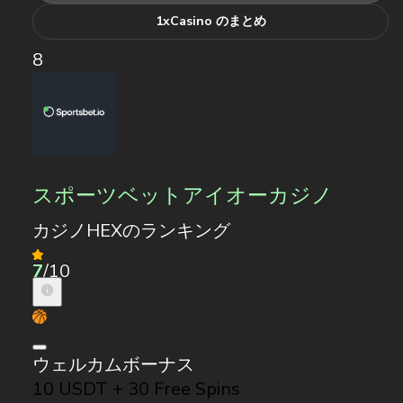
1xCasino のまとめ
8
スポーツベットアイオーカジノ
カジノHEXのランキング
7
/10
ウェルカムボーナス
10 USDT + 30 Free Spins