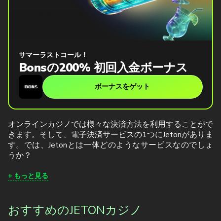
サマーラストコール！
Bonsの200% 初回入金ボーナス
ボーナスをゲット
オンラインカジノでは様々な決済方法を利用することがで
きます。そして、電子決済サービスの1つにJetonがありま
す。では、Jetonとは一体どのようなサービスなのでしょ
うか？
もっと見る
おすすめのJETONカジノ