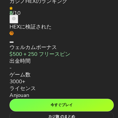
カジノHEXのランキング
8
/10
HEXに検証された
ウェルカムボーナス
$500 + 250 フリースピン
出金時間
-
ゲーム数
3000+
ライセンス
Anjouan
今すぐプレイ
カジ旅 のまとめ