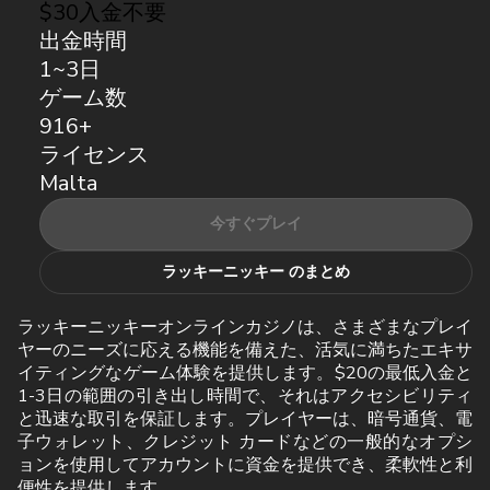
$30入金不要
出金時間
1~3日
ゲーム数
916+
ライセンス
Malta
今すぐプレイ
ラッキーニッキー のまとめ
ラッキーニッキーオンラインカジノは、さまざまなプレイ
ヤーのニーズに応える機能を備えた、活気に満ちたエキサ
イティングなゲーム体験を提供します。$20の最低入金と
1-3日の範囲の引き出し時間で、それはアクセシビリティ
と迅速な取引を保証します。プレイヤーは、暗号通貨、電
子ウォレット、クレジット カードなどの一般的なオプシ
ョンを使用してアカウントに資金を提供でき、柔軟性と利
便性を提供します。