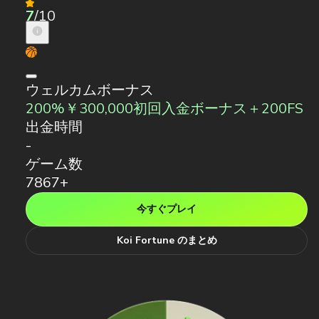
7
/10
ウェルカムボーナス
200%￥300,000初回入金ボーナス＋200FS
出金時間
-
ゲーム数
7867+
今すぐプレイ
Koi Fortune のまとめ