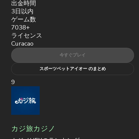
出金時間
3日以内
ゲーム数
7038+
ライセンス
Curacao
今すぐプレイ
スポーツベットアイオー のまとめ
9
カジ旅カジノ