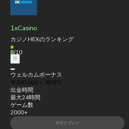
1xCasino
カジノHEXのランキング
8
/10
ウェルカムボーナス
￥340,000 + 380FS
出金時間
最大24時間
ゲーム数
2000+
今すぐプレイ