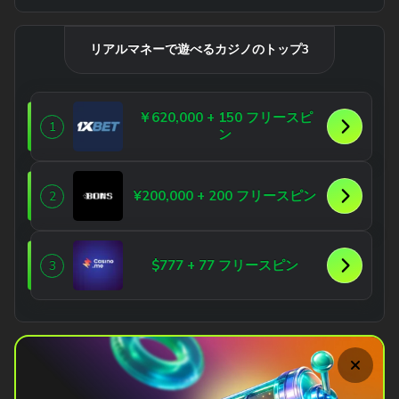
リアルマネーで遊べるカジノのトップ3
￥620,000 + 150 フリースピ
1
ン
¥200,000 + 200 フリースピン
2
$777 + 77 フリースピン
3