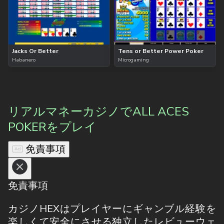
Jacks Or Better
Tens or Better Power Poker
Habanero
Microgaming
リアルマネーカジノでALL ACES
POKERをプレイ
免責事項
免責事項
カジノHEXはプレイヤーにギャンブル経験を
楽しくて安全にさせる独立したレビューウェ