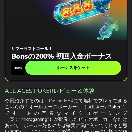
サマーラストコール！
Bonsの200% 初回入金ボーナス
ボーナスをゲット
ALL ACES POKERレビュー＆体験
今回紹介するのは、Casino HEXにて無料でプレイできる
こちらの「オールエースポーカー」（“All Aces Poker”）
です。あの有名なマイクロゲーミング
（英：“Microgaming”）が開発したビデオポーカーなだけ
あって、ポーカー好きの方は確実に気に入ってくれると思
いますね。皆さんもご存じの通り、ポーカーには様々な種