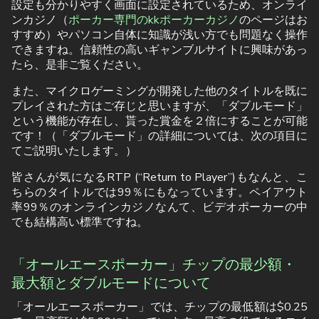
設定も分かりやすく画面に設定されているため、オンライ
ンカジノ（
ポーカー専門のkkポーカーカジノ
のページはお
すすめ）やパソコン自体に知識が浅い方でも問題なく操作
できますね。信頼性の高いギャンブルサイトに興味があっ
たら、是非ご覧ください。
また、マイクロゲーミングが開発した他のタイトルを既に
プレイされた方はご存じと思いますが、「ダブルモード」
という機能が存在し、貰った賞金を２倍にすることが可能
です！（「ダブルモード」の詳細については、次の項目に
てご説明いたします。）
皆さんが気になるRTP (“Return to Player”)もなんと、こ
ちらのタイトルでは99％にもなっています。ペイアウト
率99％のオンラインカジノなんて、ビデオポーカーの中
でも結構高い標準ですね。
「オールエースポーカー」チップの最少額・
最大額とダブルモードについて
「オールエースポーカー」では、チップの最低額は$0.25