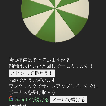
勝つ準備はできていますか？
報酬はスピンひと回しで手に入ります！
スピンして勝とう！
おめでとうございます！
ワンクリックでサインアップして、すぐに
ボーナスを受け取ろう！
Googleで続ける
メールで続ける