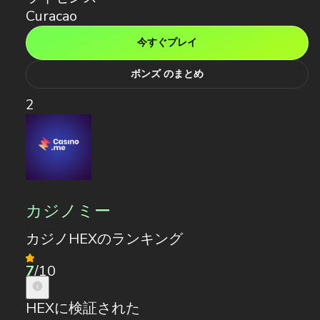
Curacao
今すぐプレイ
ボンズ のまとめ
2
カジノミー
カジノHEXのランキング
7
/10
HEXに検証された