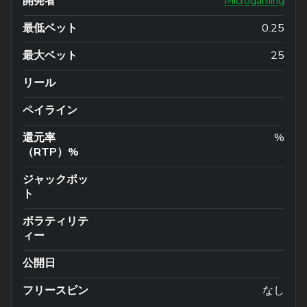
開発者
Microgaming
最低ベット
0.25
最大ベット
25
リール
ペイライン
還元率
%
（RTP）%
ジャックポッ
ト
ボラティリテ
ィー
公開日
フリースピン
なし