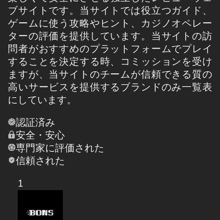
ブサイトです。当サイトでは役立つガイド、
ゲームに使う攻略やヒント、カジノオペレー
ターの評価を提供しています。当サイトの訪
問者がおすすめのプラットフォームでプレイ
することを決定する時、コミッションを受け
ますが、当サイトのチームが信頼できる質の
高いサービスを提供するブランドのみ一覧表
にしています。
認証済み
安全・安心
専門家に評価された
信頼された
1