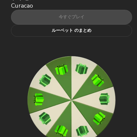
Curacao
今すぐプレイ
ルーベット のまとめ