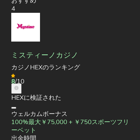
おすすめ
4
ミスティーノカジノ
カジノHEXのランキング
8
/10
HEXに検証された
ウェルカムボーナス
100%最大￥75,000 + ￥750スポーツフリ
ーベット
出金時間