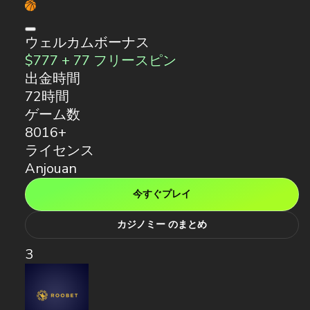
ウェルカムボーナス
$777 + 77 フリースピン
出金時間
72時間
ゲーム数
8016+
ライセンス
Anjouan
今すぐプレイ
カジノミー のまとめ
3