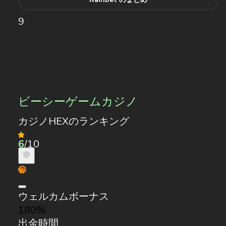
9
ビーシーゲームカジノ
カジノHEXのランキング
6
/10
ウェルカムボーナス
180%
出金時間