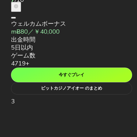
ウェルカムボーナス
mɃ80／￥40,000
出金時間
5日以内
ゲーム数
4719+
今すぐプレイ
ビットカジノアイオー のまとめ
3