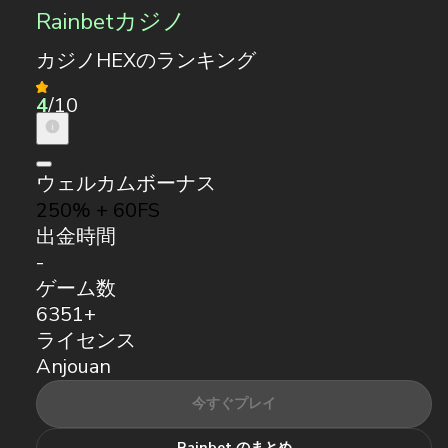
Rainbetカジノ
カジノHEXのランキング
4
/10
ウェルカムボーナス
250% + 60FS
出金時間
-
ゲーム数
6351+
ライセンス
Anjouan
今すぐプレイ
Rainbet のまとめ