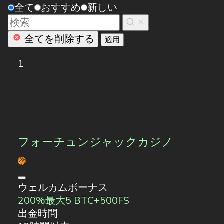
全て
おすすめ
新しい
全てを削除する
適用
1
フォーチュンジャックカジノ
ウェルカムボーナス
200%最大5 BTC+500FS
出金時間