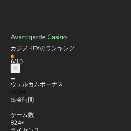
Avantgarde Casino
カジノHEXのランキング
6
/10
ウェルカムボーナス
400%
出金時間
-
ゲーム数
824+
ライセンス