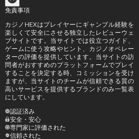
免責事項
カジノHEXはプレイヤーにギャンブル経験を
楽しくて安全にさせる独立したレビューウェ
ブサイトです。当サイトでは役立つガイド、
ゲームに使う攻略やヒント、カジノオペレー
ターの評価を提供しています。当サイトの訪
問者がおすすめのプラットフォームでプレイ
することを決定する時、コミッションを受け
ますが、当サイトのチームが信頼できる質の
高いサービスを提供するブランドのみ一覧表
にしています。
認証済み
安全・安心
専門家に評価された
信頼された