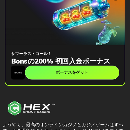
サマーラストコール！
Bonsの200% 初回入金ボーナス
ボーナスをゲット
ようやく、最高のオンラインカジノとカジノゲームはすべ