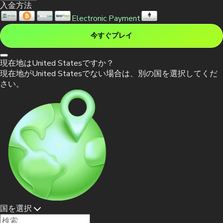
入金方法
Electronic Payment
今すぐプレイ
現在地は
United States
ですか？
現在地が
United States
でない場合は、別の国を選択してくだ
さい。
国を選択