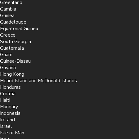
Greenland
Gambia
Guinea
Guadeloupe
Equatorial Guinea
Greece
South Georgia
Guatemala
Guam
Guinea-Bissau
Guyana
Hong Kong
Heard Island and McDonald Islands
Honduras
Croatia
Haiti
Hungary
Indonesia
Ireland
Israel
Isle of Man