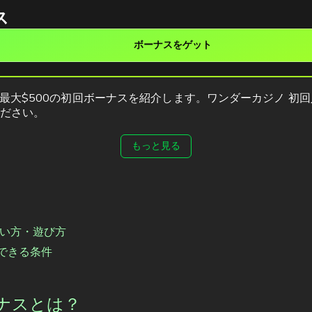
ス
ボーナスをゲット
%最大$500の初回ボーナスを紹介します。ワンダーカジノ 初
ださい。
もっと見る
らい方・遊び方
できる条件
ナスとは？