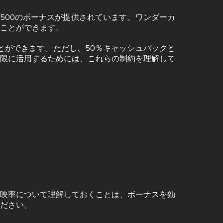
500のボーナスが提供されています。ワンダーカ
ことができます。
とができます。ただし、50％キャッシュバックと
限に活用するためには、これらの制約を理解して
映率について理解しておくことは、ボーナスを効
ださい。