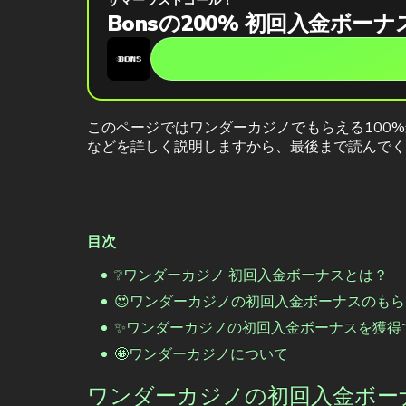
サマーラストコール！
Bonsの200% 初回入金ボーナ
このページではワンダーカジノでもらえる100
などを詳しく説明しますから、最後まで読んでく
目次
❔ワンダーカジノ 初回入金ボーナスとは？
😍ワンダーカジノの初回入金ボーナスのも
✨ワンダーカジノの初回入金ボーナスを獲得
🤩ワンダーカジノについて
ワンダーカジノの初回入金ボー