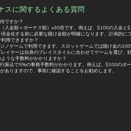
ナスに関するよくある質問
何ですか？
金額＋ボーナス額）x30倍です。例えば、$100の入金と$1
を現金化する前に必要な賭け金額が明確になります。計画的に
で利用できますか？
ジノゲームで利用できます。スロットゲームでは賭け金の10
プレイヤーは自身のプレイスタイルに合わせてゲームを選び、
のような手数料がかかりますか？
行振込で5%の事務手数料がかかります。例えば、$100のボ
がありますので、事前に確認することをお勧めします。