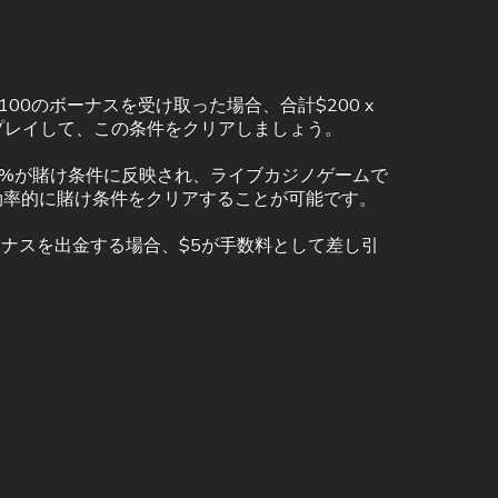
00のボーナスを受け取った場合、合計$200 x
プレイして、この条件をクリアしましょう。
0%が賭け条件に反映され、ライブカジノゲームで
効率的に賭け条件をクリアすることが可能です。
ーナスを出金する場合、$5が手数料として差し引