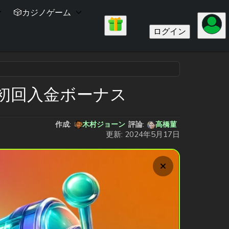
🎲カジノゲーム
ログイン
の初回入金ボーナス
高橋菫
作成:
木村ジョーン
評論:
更新:
2024年5月17日