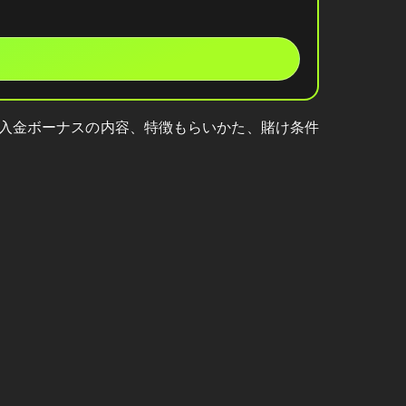
回入金ボーナスの内容、特徴もらいかた、賭け条件