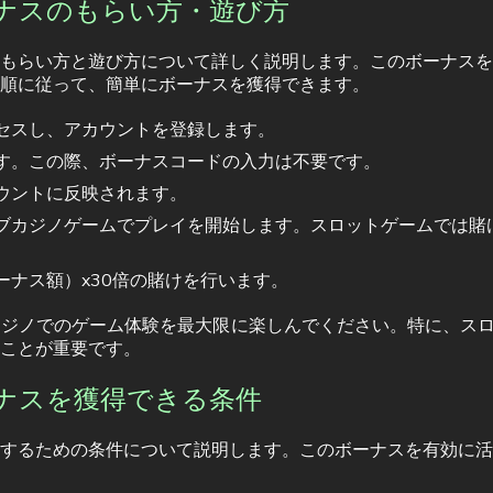
ナスのもらい方・遊び方
もらい方と遊び方について詳しく説明します。このボーナスを
順に従って、簡単にボーナスを獲得できます。
セスし、アカウントを登録します。
す。この際、ボーナスコードの入力は不要です。
ウントに反映されます。
ブカジノゲームでプレイを開始します。スロットゲームでは賭け
ナス額）x30倍の賭けを行います。
ジノでのゲーム体験を最大限に楽しんでください。特に、スロ
ことが重要です。
ナスを獲得できる条件
するための条件について説明します。このボーナスを有効に活