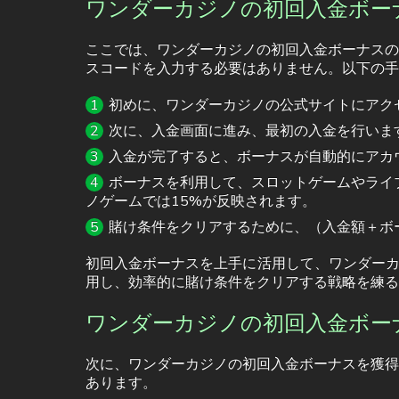
ワンダーカジノの初回入金ボー
ここでは、ワンダーカジノの初回入金ボーナスの
スコードを入力する必要はありません。以下の手
初めに、ワンダーカジノの公式サイトにアク
次に、入金画面に進み、最初の入金を行いま
入金が完了すると、ボーナスが自動的にアカ
ボーナスを利用して、スロットゲームやライ
ノゲームでは15%が反映されます。
賭け条件をクリアするために、（入金額＋ボー
初回入金ボーナスを上手に活用して、ワンダーカ
用し、効率的に賭け条件をクリアする戦略を練る
ワンダーカジノの初回入金ボー
次に、ワンダーカジノの初回入金ボーナスを獲得
あります。