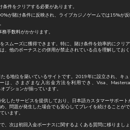
賭け条件をクリアする必要があります。
00%が賭け条件に反映され、ライブカジノゲームでは15%が
。
事務手数料がかかります。
をスムーズに獲得できます。特に、賭け条件を効率的にクリア
は、他のボーナスとの併用が禁止されている点を理解しておく
たる地位を築いているサイトです。2019年に設立され、キ
入出金方法を利用でき、Visa、Mastercard、Sticpay、
わたるオプションが揃っています。
化したサービスを提供しており、日本語カスタマーサポートが
め、問題が発生した場合でも安心してプレイを続けることがで
ています。
で、次は初回入金ボーナスに関するよくある質問に移りましょ