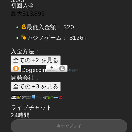
3.6/5
初回入金
最大$13,895
最低入金額：
$20
カジノゲーム：
3126+
入金方法：
全ての +2 を見る
Dogecoin
開発会社：
全ての +3 を見る
ライブチャット
24時間
今すぐプレイ