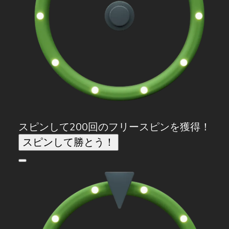
スピンして200回のフリースピンを獲得！
スピンして勝とう！