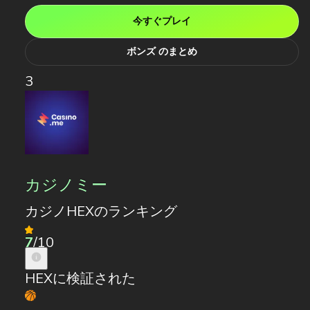
今すぐプレイ
ボンズ のまとめ
3
カジノミー
カジノHEXのランキング
7
/10
HEXに検証された