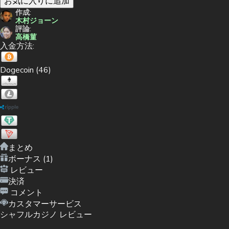
お気に入りに追加
作成:
木村ジョーン
評論:
高橋菫
入金方法:
Dogecoin (46)
まとめ
ボーナス (1)
レビュー
決済
コメント
カスタマーサービス
シャフルカジノ レビュー