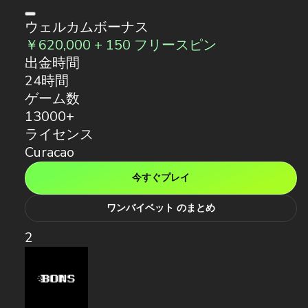
ウェルカムボーナス
￥620,000 + 150 フリースピン
出金時間
24時間
ゲーム数
13000+
ライセンス
Curacao
今すぐプレイ
ワンバイベット のまとめ
2