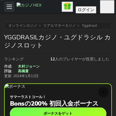
ログイン
オンラインカジノ
リアルマネーカジノ
Yggdrasil
YGGDRASILカジノ・ユグドラシル カ
ジノスロット
ランキング:
12
人のプレイヤーが投票しました
作成:
木村ジョーン
評論:
高橋菫
更新:
2024年1月12日
サマーラストコール！
Bonsの200% 初回入金ボーナス
ボーナスをゲット