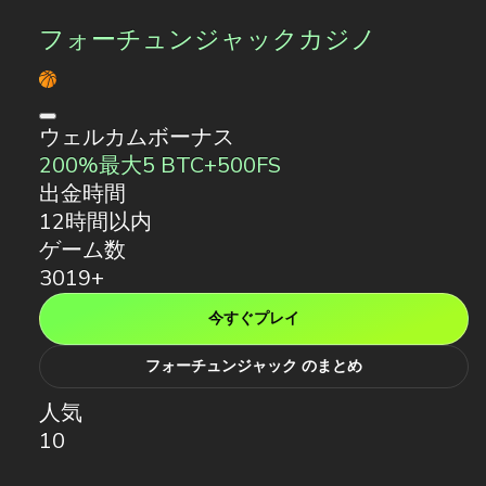
フォーチュンジャックカジノ
ウェルカムボーナス
200%最大5 BTC+500FS
出金時間
12時間以内
ゲーム数
3019+
今すぐプレイ
フォーチュンジャック のまとめ
人気
10