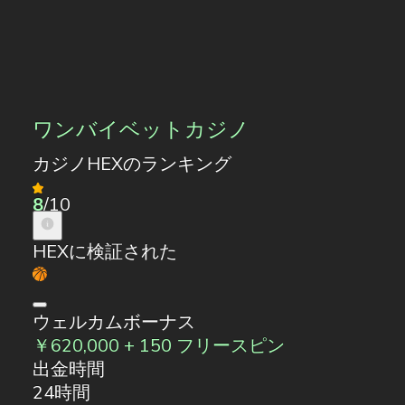
ワンバイベットカジノ
カジノHEXのランキング
8
/10
HEXに検証された
ウェルカムボーナス
￥620,000 + 150 フリースピン
出金時間
24時間