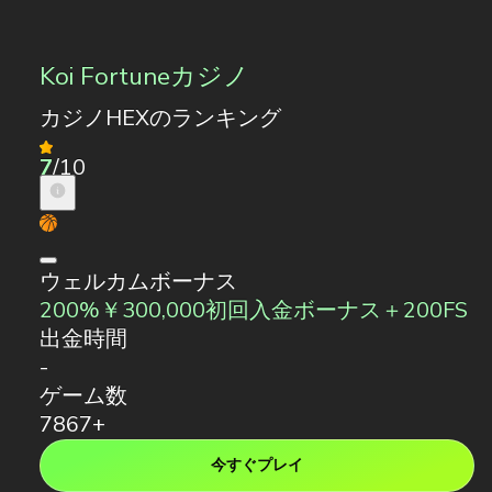
Koi Fortuneカジノ
カジノHEXのランキング
7
/10
ウェルカムボーナス
200%￥300,000初回入金ボーナス＋200FS
出金時間
-
ゲーム数
7867+
今すぐプレイ