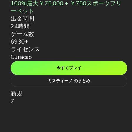
100%最大￥75,000 + ￥750スポーツフリ
ーベット
出金時間
24時間
ゲーム数
6930+
ライセンス
Curacao
今すぐプレイ
ミスティーノ のまとめ
新規
7