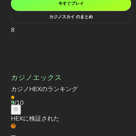
今すぐプレイ
カジノスカイ のまとめ
8
カジノエックス
カジノHEXのランキング
9
/10
HEXに検証された