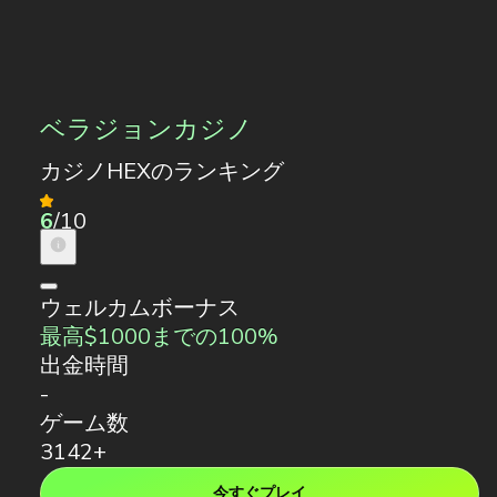
ベラジョンカジノ
カジノHEXのランキング
6
/10
ウェルカムボーナス
最高$1000までの100%
出金時間
-
ゲーム数
3142+
今すぐプレイ