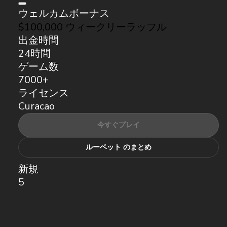
ウェルカムボーナス
$100,000 ウィークリーラッフル
出金時間
24時間
ゲーム数
7000+
ライセンス
Curacao
今すぐプレイ
ルーベット のまとめ
新規
5