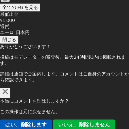
全ての +8 を見る
最低出金
¥1,000
通貨
ユーロ, 日本円
閉じる
ありがとうございます！
投稿はモデレーターの審査後、最大24時間以内に掲載されま
す。
詳細は通知でご案内します。コメントはご自身のアカウントか
ら確認できます。
本当にコメントを削除しますか？
この操作は元に戻せません。
はい、削除します
いいえ、削除しません