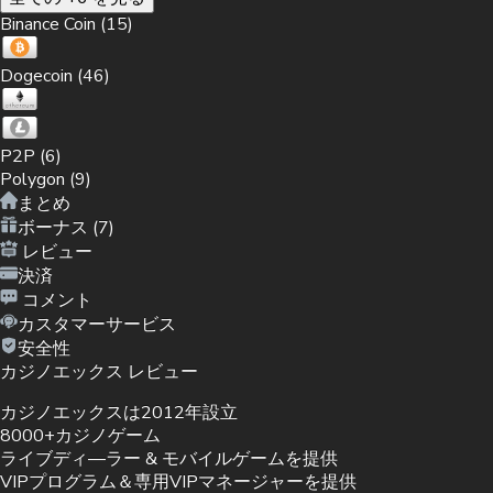
Binance Coin (15)
Dogecoin (46)
P2P (6)
Polygon (9)
まとめ
ボーナス (7)
レビュー
決済
コメント
カスタマーサービス
安全性
カジノエックス レビュー
カジノエックスは2012年設立
8000+カジノゲーム
ライブディ―ラー & モバイルゲームを提供
VIPプログラム＆専用VIPマネージャーを提供