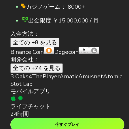
カジノゲーム：
8000+
出金限度
￥15,000,000 / 月
入金方法：
全ての +8 を見る
Binance Coin
Dogecoin
開発会社：
全ての +74 を見る
3 Oaks
4ThePlayer
Amatic
Amusnet
Atomic
Slot Lab
モバイルアプリ
ライブチャット
24時間
今すぐプレイ