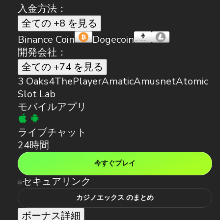
入金方法：
全ての +8 を見る
Binance Coin
Dogecoin
開発会社：
全ての +74 を見る
3 Oaks
4ThePlayer
Amatic
Amusnet
Atomic
Slot Lab
モバイルアプリ
ライブチャット
24時間
今すぐプレイ
セキュアリンク
カジノエックス のまとめ
ボーナス詳細