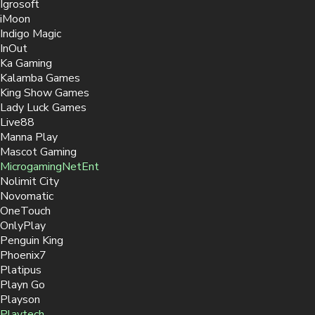
Igrosoft
iMoon
Indigo Magic
InOut
Ka Gaming
Kalamba Games
King Show Games
Lady Luck Games
Live88
Manna Play
Mascot Gaming
Microgaming
NetEnt
Nolimit City
Novomatic
OneTouch
OnlyPlay
Penguin King
Phoenix7
Platipus
Playn Go
Playson
Playtech