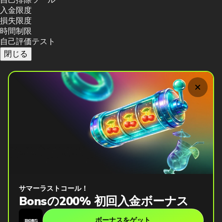
入金限度
損失限度
時間制限
自己評価テスト
閉じる
サマーラストコール！
Bonsの200% 初回入金ボーナス
ボーナスをゲット