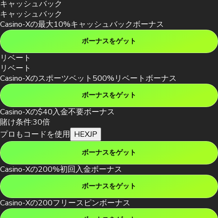
キャッシュバック
キャッシュバック
Casino-Xの最大10%キャッシュバックボーナス
ボーナスをゲット
リベート
リベート
Casino-Xのスポーツベット500%リベートボーナス
ボーナスをゲット
Casino-Xの$40入金不要ボーナス
賭け条件:
30倍
プロもコードを使用
HEXJP
ボーナスをゲット
Casino-Xの200%初回入金ボーナス
ボーナスをゲット
Casino-Xの200フリースピンボーナス