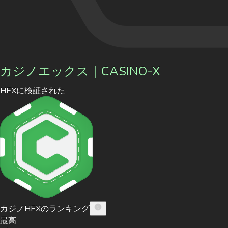
カジノエックス｜CASINO-X
HEXに検証された
カジノHEXのランキング
最高