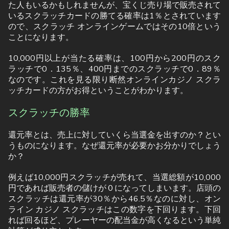
た人もいるかもしれませんが、宝くじ売り場で販売されて
いるスクラッチカードの勝てる確率は1％とされています
ので、スクラッチ オンラインゲームではその10倍という
ことになります。
10,000円以上が当たる確率は、100円から200円のスク
ラッチで0．135％、400円までのスクラッチで0．89％
なのです。これを見る限り断然オンラインカジノ スクラ
ッチカードの方がお得ということがわかります。
スクラッチの勝率
還元率とは、売上に対していくら当選金を出すのか？とい
うものになります。なぜ還元率が必要かお分かりでしょう
か？
例えば10,000円スクラッチが売れて、当選総額が10,000
円であれば販売者の儲けが０になってしまいます。店頭の
スクラッチは還元率が30％から46.5％なのに対し、オン
ライン カジノ スクラッチはこの数字を下回ります。下回
れば回るほど、プレーヤーの配当金が高くなるという単純