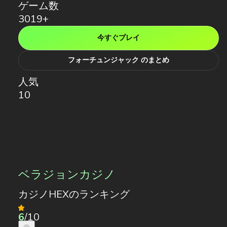
ゲーム数
3019+
今すぐプレイ
フォーチュンジャック のまとめ
人気
10
ベラジョンカジノ
カジノHEXのランキング
6
/10