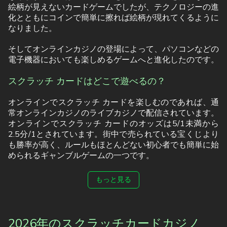
絵柄が見えないカードゲームでしたが、テクノロジーの進
化とともにコインで簡単に擦れば絵柄が現れてくるように
なりました。
そしてオンラインカジノの登場によって、パソコンなどの
電子機器においても楽しめるゲームへと進化したのです。
スクラッチ カードはどこで遊べるの？
オンラインでスクラッチ カードを楽しむのであれば、通
常オンラインカジノのライブカジノで配信されています。
オンラインでスクラッチ カードのオッズは5/1未満から
2.5分/1とされています。街中で売られている宝くじより
も勝率が高く、ルールもほとんどない初心者でも簡単に始
められるギャンブルゲームの一つです。
もっと見る
2026年のスクラッチカードカジノ