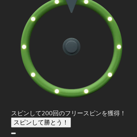
スピンして200回のフリースピンを獲得！
スピンして勝とう！