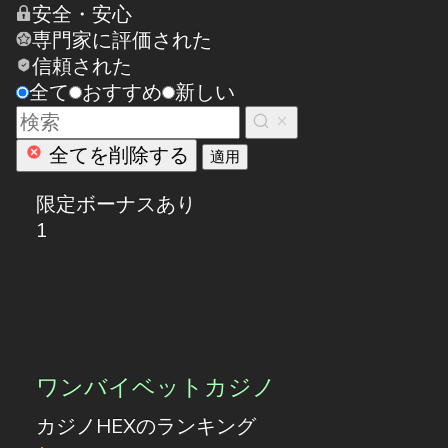
安全・安心
専門家に評価された
信頼された
全て
おすすめ
新しい
全てを削除する
適用
限定ボーナスあり
1
ワンバイベットカジノ
カジノHEXのランキング