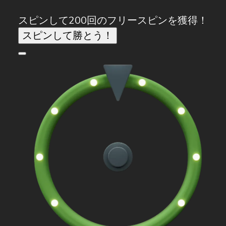
スピンして200回のフリースピンを獲得！
スピンして勝とう！