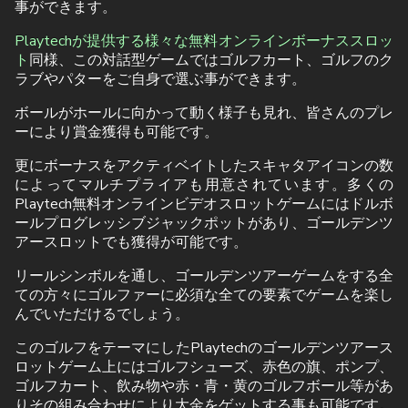
事ができます。
Playtechが提供する様々な無料オンラインボーナススロッ
ト
同様、この対話型ゲームではゴルフカート、ゴルフのク
ラブやパターをご自身で選ぶ事ができます。
ボールがホールに向かって動く様子も見れ、皆さんのプレ
ーにより賞金獲得も可能です。
更にボーナスをアクティベイトしたスキャタアイコンの数
によってマルチプライアも用意されています。多くの
Playtech無料オンラインビデオスロットゲームにはドルボ
ールプログレッシブジャックポットがあり、ゴールデンツ
アースロットでも獲得が可能です。
リールシンボルを通し、ゴールデンツアーゲームをする全
ての方々にゴルファーに必須な全ての要素でゲームを楽し
んでいただけるでしょう。
このゴルフをテーマにしたPlaytechのゴールデンツアース
ロットゲーム上にはゴルフシューズ、赤色の旗、ポンプ、
ゴルフカート、飲み物や赤・青・黄のゴルフボール等があ
りその組み合わせにより大金をゲットする事も可能です。