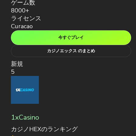
ゲーム数
8000+
ライセンス
Curacao
今すぐプレイ
カジノエックス のまとめ
新規
5
1xCasino
カジノHEXのランキング