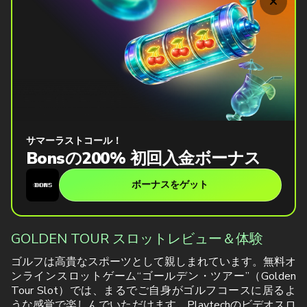
サマーラストコール！
Bonsの200% 初回入金ボーナス
ボーナスをゲット
GOLDEN TOUR スロットレビュー＆体験
ゴルフは高貴なスポーツとして親しまれています。無料オ
ンラインスロットゲーム“ゴールデン・ツアー”（Golden
Tour Slot）では、まるでご自身がゴルフコースに居るよ
うな感覚で楽しんでいただけます。Playtechのビデオスロ