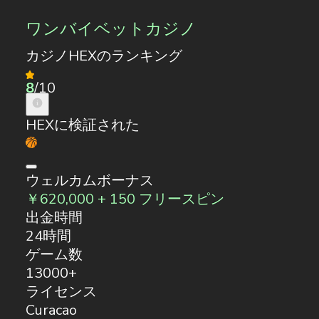
ワンバイベットカジノ
カジノHEXのランキング
8
/10
HEXに検証された
ウェルカムボーナス
￥620,000 + 150 フリースピン
出金時間
24時間
ゲーム数
13000+
ライセンス
Curacao