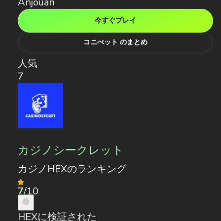
Anjouan
今すぐプレイ
コニべット のまとめ
人気
7
カジノシークレット
カジノHEXのランキング
7
/10
HEXに検証された