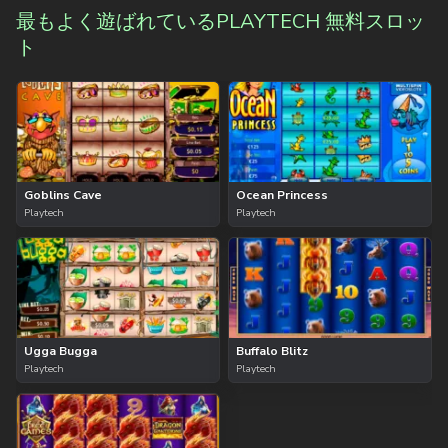
最もよく遊ばれているPLAYTECH 無料スロッ
ト
Goblins Cave
Ocean Princess
Playtech
Playtech
Ugga Bugga
Buffalo Blitz
Playtech
Playtech