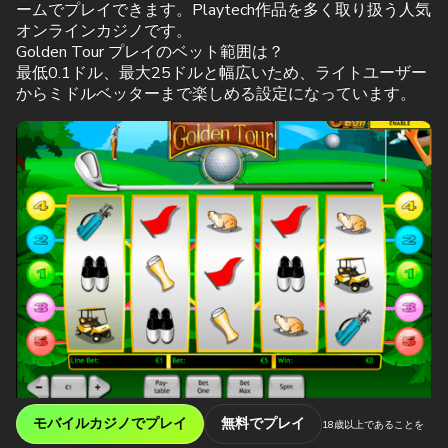
ームでプレイできます。Playtech作品を多く取り扱う人気
オンラインカジノです。
Golden Tour プレイのベット範囲は？
最低0.1ドル、最大25ドルと幅広いため、ライトユーザー
からミドルベッターまで楽しめる設定になっています。
モバイルカジノでプレイ
無料でプレイ
18歳以上であることを