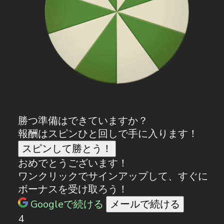
勝つ準備はできていますか？
報酬はスピンひと回しで手に入ります！
スピンして勝とう！
おめでとうございます！
ワンクリックでサインアップして、すぐに
ボーナスを受け取ろう！
Googleで続ける
メールで続ける
4