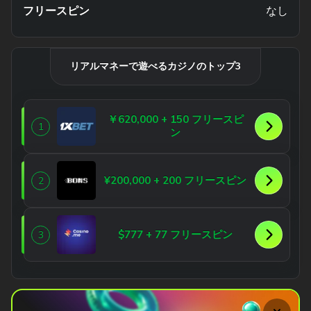
フリースピン
なし
リアルマネーで遊べるカジノのトップ3
￥620,000 + 150 フリースピ
1
ン
¥200,000 + 200 フリースピン
2
$777 + 77 フリースピン
3