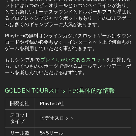
ットには５つのビデオリールと５つのペイラインがあり、
とても楽しいボーナスラウンドとドルボールプロと呼ばれ
るプログレッシブジャックポットもあり、このゴルフゲー
ムは多くのギャンブラーに人気があります。
Playtechの無料オンラインカジノスロットゲームはダウン
ロードや登録の必要もなく、インターネット上で何百もの
ゲームを利用していただく事ができます。
もしシンプルで
プレイしがいのあるスロット
をお探しな
ら、いくつものスポーツで遊べるゴールデン・ツアー・ゲ
ームを楽しんでいただけるはずです。
GOLDEN TOURスロットの具体的な情報
開発会社
Playtech社
スロット
ビデオスロット
タイプ
リール数
5×5リール