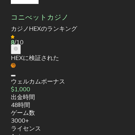
コニべットカジノ
カジノHEXのランキング
8
/10
HEXに検証された
ウェルカムボーナス
$1,000
出金時間
48時間
ゲーム数
3000+
ライセンス