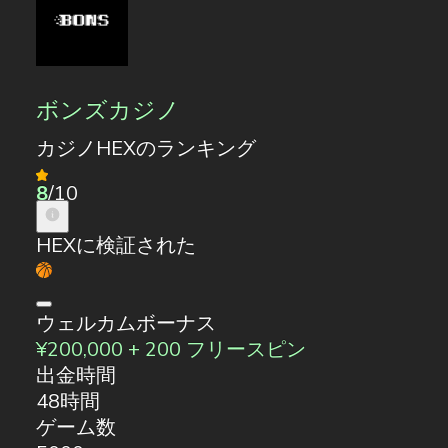
ボンズカジノ
カジノHEXのランキング
8
/10
HEXに検証された
ウェルカムボーナス
¥200,000 + 200 フリースピン
出金時間
48時間
ゲーム数