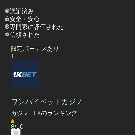
認証済み
安全・安心
専門家に評価された
信頼された
限定ボーナスあり
1
ワンバイベットカジノ
カジノHEXのランキング
8
/10