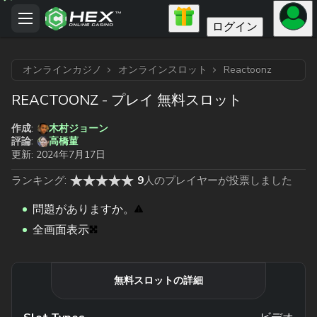
ログイン
オンラインカジノ
オンラインスロット
Reactoonz
REACTOONZ - プレイ 無料スロット
作成:
木村ジョーン
高橋菫
評論:
更新:
2024年7月17日
ランキング:
9
人のプレイヤーが投票しました
問題がありますか。
全画面表示
無料スロットの詳細