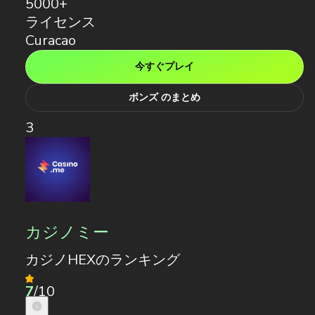
5000+
ライセンス
Curacao
今すぐプレイ
ボンズ のまとめ
3
カジノミー
カジノHEXのランキング
7
/10