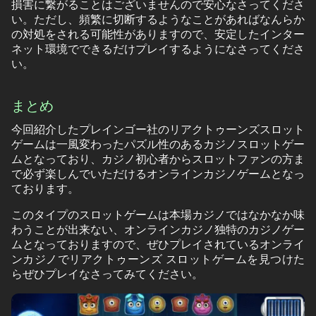
損害に繋がることはございませんので安心なさってくださ
い。ただし、頻繁に切断するようなことがあればなんらか
の対処をされる可能性がありますので、安定したインター
ネット環境でできるだけプレイするようになさってくださ
い。
まとめ
今回紹介したプレインゴー社のリアクトゥーンズスロット
ゲームは一風変わったパズル性のあるカジノスロットゲー
ムとなっており、カジノ初心者からスロットファンの方ま
で必ず楽しんでいただけるオンラインカジノゲームとなっ
ております。
このタイプのスロットゲームは本場カジノではなかなか味
わうことが出来ない、オンラインカジノ独特のカジノゲー
ムとなっておりますので、ぜひプレイされているオンライ
ンカジノでリアクトゥーンズ スロットゲームを見つけた
らぜひプレイなさってみてください。