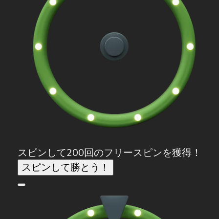
スピンして200回のフリースピンを獲得！
スピンして勝とう！