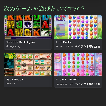
次のゲームを遊びたいですか？
Break da Bank Again
Fruit Party
Microgaming
ペイアウト率
96.5%
Pragmatic Play
Ugga Bugga
Sugar Rush 1000
Playtech
ペイアウト率
97.5%
Pragmatic Play