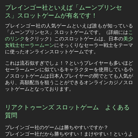
プレインゴー社といえば「ムーンプリンセ
ス」スロットゲームが有名です！
プレインゴー社の人気ゲームといえば誰もが知っている
「ムーンプリンセス」スロットゲームです。（詳細には
こ
のリンク
をクリック）このスロットゲームは、日本の
美少
女戦士セーラームーン
にそっくりなセーラー戦士をテーマ
に使ったオンラインスロットゲームです。
これは流石似すぎでしょ！？というプレイヤーも多いほど
セーラームーンに似ているキャラクターを使用している小
ノスロットゲームは日本人プレイヤーの間でとても人気が
あり、高額配当を狙うことができるオンラインカジノスロ
ットゲームとなっております。
リアクトゥーンズ スロットゲーム よくある
質問
プレインゴー社のゲームは勝ちやすいですか？
プレインゴー社だから勝ちやすい！まけやすい！というよ