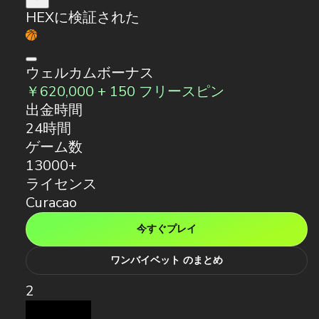
HEXに検証された
ウェルカムボーナス
￥620,000 + 150 フリースピン
出金時間
24時間
ゲーム数
13000+
ライセンス
Curacao
今すぐプレイ
ワンバイベット のまとめ
2