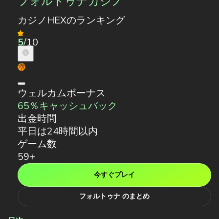
フォルトゥナカジノ
カジノHEXのランキング
5
/10
ウェルカムボーナス
65％キャッシュバック
出金時間
平日は24時間以内
ゲーム数
59+
今すぐプレイ
フォルトゥナ のまとめ