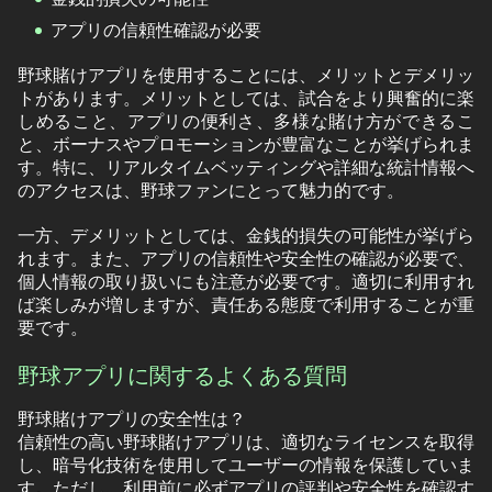
アプリの信頼性確認が必要
野球賭けアプリを使用することには、メリットとデメリッ
トがあります。メリットとしては、試合をより興奮的に楽
しめること、アプリの便利さ、多様な賭け方ができるこ
と、ボーナスやプロモーションが豊富なことが挙げられま
す。特に、リアルタイムベッティングや詳細な統計情報へ
のアクセスは、野球ファンにとって魅力的です。
一方、デメリットとしては、金銭的損失の可能性が挙げら
れます。また、アプリの信頼性や安全性の確認が必要で、
個人情報の取り扱いにも注意が必要です。適切に利用すれ
ば楽しみが増しますが、責任ある態度で利用することが重
要です。
野球アプリに関するよくある質問
野球賭けアプリの安全性は？
信頼性の高い野球賭けアプリは、適切なライセンスを取得
し、暗号化技術を使用してユーザーの情報を保護していま
す。ただし、利用前に必ずアプリの評判や安全性を確認す