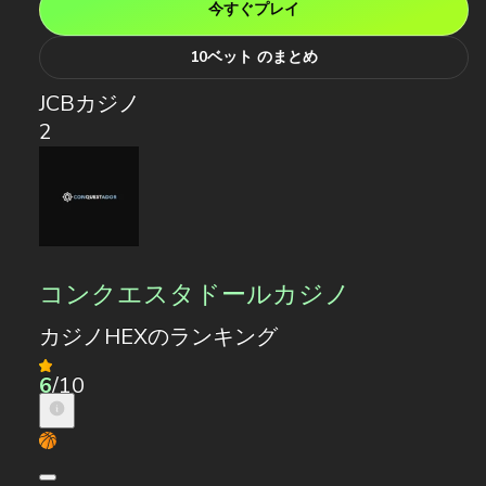
今すぐプレイ
10ベット のまとめ
JCBカジノ
2
コンクエスタドールカジノ
カジノHEXのランキング
6
/10