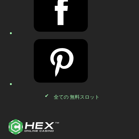
全ての 無料スロット