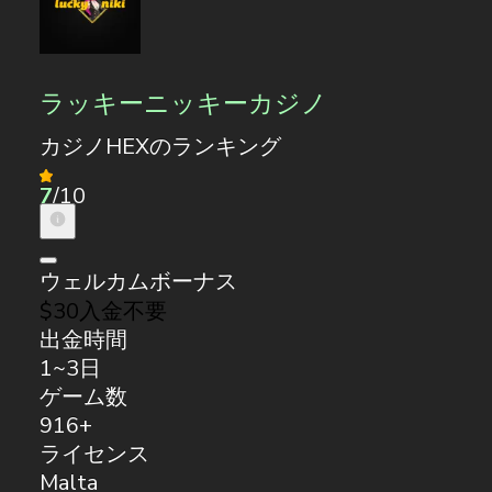
ラッキーニッキーカジノ
カジノHEXのランキング
7
/10
ウェルカムボーナス
$30入金不要
出金時間
1~3日
ゲーム数
916+
ライセンス
Malta