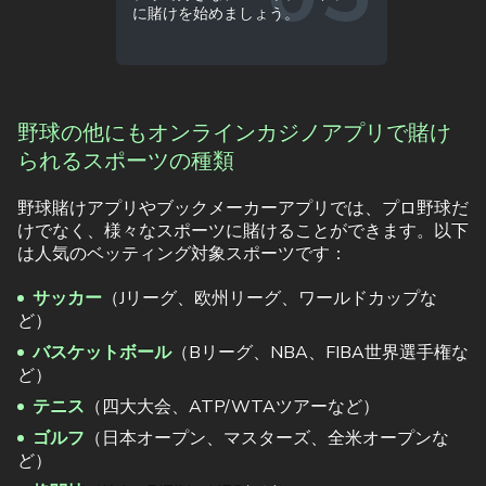
に賭けを始めましょう。
野球の他にもオンラインカジノアプリで賭け
られるスポーツの種類
野球賭けアプリやブックメーカーアプリでは、プロ野球だ
けでなく、様々なスポーツに賭けることができます。以下
は人気のベッティング対象スポーツです：
サッカー
（Jリーグ、欧州リーグ、ワールドカップな
ど）
バスケットボール
（Bリーグ、NBA、FIBA世界選手権な
ど）
テニス
（四大大会、ATP/WTAツアーなど）
ゴルフ
（日本オープン、マスターズ、全米オープンな
ど）