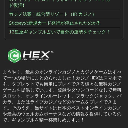
ド復活❗
カジノ法案｜統合型リゾート（IR カジノ）
Sticpayの新規カード発行が停止されたのか❓
12星座ギャンブル占いで自分の運勢をチェック！
ようやく、最高のオンラインカジノとカジノゲームはすべ
て一つの場所にまとめられました！カジノHEXはスマホで
も、タブレットでも簡単にプレイできる様々な無料カジノ
ゲームを提供しています。登録やダウンロードなしで無料
スロット、オンラインルーレット、ブラックジャック、バ
カラ、またはライブカジノなどのゲームをプレイできま
す。そのうえ、当サイトは日本のベストオンラインカジノ
や最高のウェルカムボーナスなどの情報を提供しているの
で、ギャンブルを精一杯楽しめますよ！