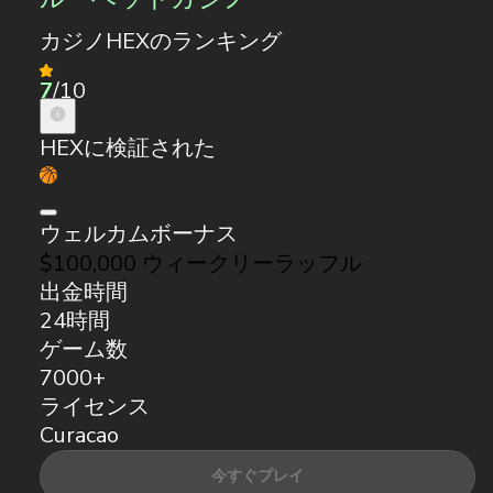
カジノHEXのランキング
7
/10
HEXに検証された
ウェルカムボーナス
$100,000 ウィークリーラッフル
出金時間
24時間
ゲーム数
7000+
ライセンス
Curacao
今すぐプレイ