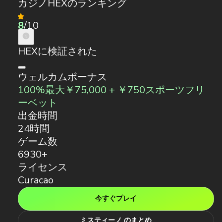
カジノHEXのランキング
8
/10
HEXに検証された
ウェルカムボーナス
100%最大￥75,000 + ￥750スポーツフリ
ーベット
出金時間
24時間
ゲーム数
6930+
ライセンス
Curacao
今すぐプレイ
ミスティーノ のまとめ