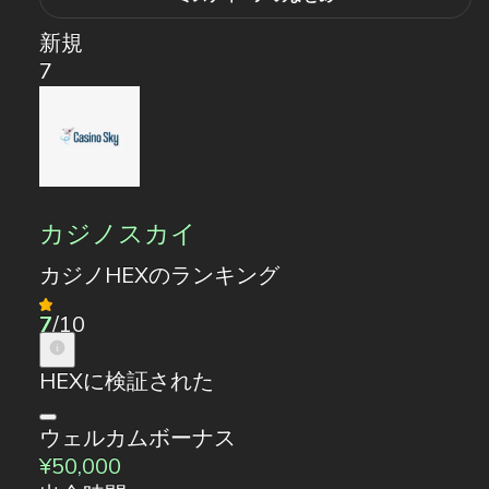
新規
7
カジノスカイ
カジノHEXのランキング
7
/10
HEXに検証された
ウェルカムボーナス
¥50,000