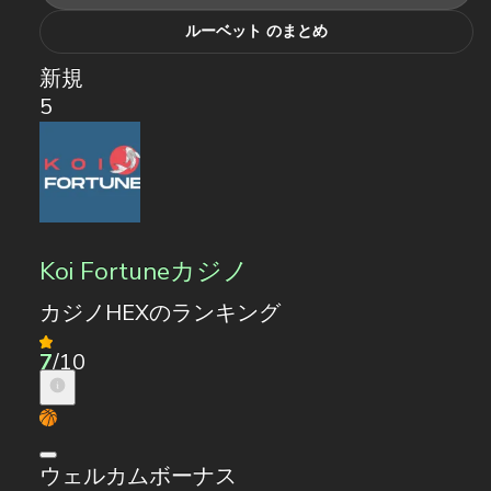
ルーベット のまとめ
新規
5
Koi Fortuneカジノ
カジノHEXのランキング
7
/10
ウェルカムボーナス