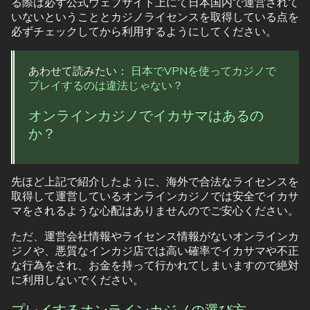
る際は必ず公式ウェブサイト上にて日本国内で運営されて
いないということとカジノライセンスを取得している点を
必ずチェックしてから利用するようにしてください。
あわせて読みたい：
日本でVPNを使ってカジノで
プレイするのは違法じゃない？
オンラインカジノでイカサマはあるの
か？
先ほど上記で紹介したように、海外で合法なライセンスを
取得して運営しているオンラインカジノでは安全でイカサ
マをされるような心配はありませんのでご安心ください。
ただ、運営会社情報やライセンス情報がないオンラインカ
ジノや、悪質なインカジ店では高い確率でイカサマや不正
な行為をされ、お金を持って行かれてしまいますので絶対
に利用しないでください。