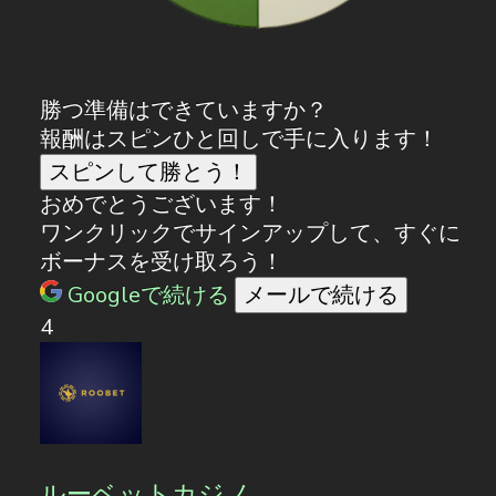
勝つ準備はできていますか？
報酬はスピンひと回しで手に入ります！
スピンして勝とう！
おめでとうございます！
ワンクリックでサインアップして、すぐに
ボーナスを受け取ろう！
Googleで続ける
メールで続ける
4
ルーベットカジノ