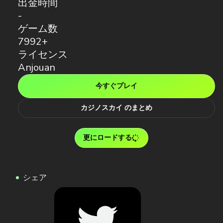
出金時間
-
ゲーム数
7992+
ライセンス
Anjouan
今すぐプレイ
カジノスカイ のまとめ
更にロードする
シェア