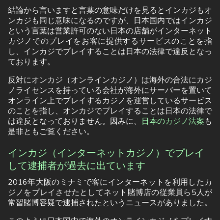
結論から言いますと言葉の意味だけを見るとインカジもオ
ンカジも同じ意味になるのですが、日本国内ではインカジ
という言葉は営業許可のない日本の店舗がインターネット
カジノでのプレイをお客に提供するサービスのことを指
し、インカジでプレイすることは日本の法律で違反となっ
ております。
反対にオンカジ（オンラインカジノ）は海外の合法にカジ
ノライセンスを持っている会社が海外にサーバーを置いて
オンライン上でプレイするカジノを運営しているサービス
のことを指し、オンカジでプレイすることは日本の法律で
は違反となっておりません。因みに、
日本のカジノ法案
も
是非ともご覧ください。
インカジ（インターネットカジノ）でプレイ
して逮捕者が過去に出ています
2016年大阪のミナミで客にインターネットを利用したカ
ジノをプレイさせたとしてネット賭博店の従業員ら5人が
常習賭博容疑で逮捕されたというニュースがありました。