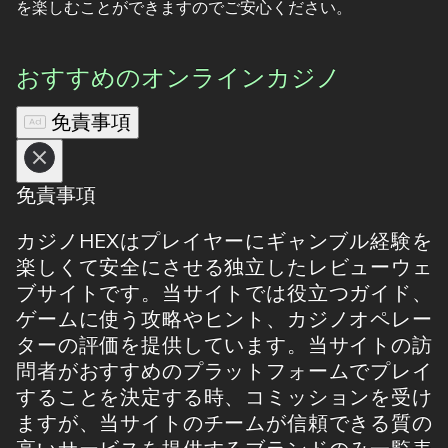
を楽しむことができますのでご安心ください。
おすすめのオンラインカジノ
免責事項
免責事項
カジノHEXはプレイヤーにギャンブル経験を
楽しくて安全にさせる独立したレビューウェ
ブサイトです。当サイトでは役立つガイド、
ゲームに使う攻略やヒント、カジノオペレー
ターの評価を提供しています。当サイトの訪
問者がおすすめのプラットフォームでプレイ
することを決定する時、コミッションを受け
ますが、当サイトのチームが信頼できる質の