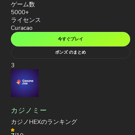
ゲーム数
5000+
ライセンス
Curacao
今すぐプレイ
ボンズ のまとめ
3
カジノミー
カジノHEXのランキング