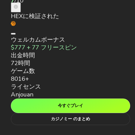
7
/10
HEXに検証された
ウェルカムボーナス
$777 + 77 フリースピン
出金時間
72時間
ゲーム数
8016+
ライセンス
Anjouan
今すぐプレイ
カジノミー のまとめ