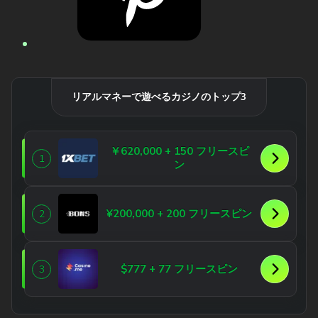
リアルマネーで遊べるカジノのトップ3
￥620,000 + 150 フリースピ
1
ン
¥200,000 + 200 フリースピン
2
$777 + 77 フリースピン
3