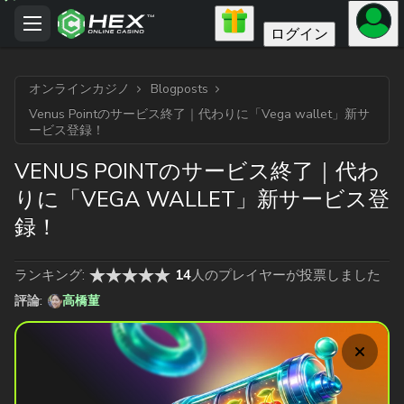
ログイン
オンラインカジノ
Blogposts
Venus Pointのサービス終了｜代わりに「Vega wallet」新サ
ービス登録！
VENUS POINTのサービス終了｜代わ
りに「VEGA WALLET」新サービス登
録！
ランキング:
14
人のプレイヤーが投票しました
高橋菫
評論: