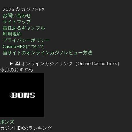
2026 © カジノHEX
お問い合わせ
サイトマップ
責任あるギャンブル
利用規約
プライバシーポリシー
CasinoHEXについて
当サイトのオンラインカジノレビュー方法
🎰 オンラインカジノリンク（Online Casino Links）
今月のおすすめ
ボンズ
カジノHEXのランキング