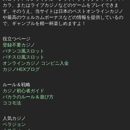
カラ、またはライブカジノなどのゲームをプレイできま
す。そのうえ、当サイトは日本のベストオンラインカジノ
や最高のウェルカムボーナスなどの情報を提供しているの
で、ギャンブルを精一杯楽しめますよ！
役立つページ
登録不要カジノ
パチンコ風スロット
パチスロ風スロット
オンラインカジノ コンビニ入金
カジノHEXブログ
ルール＆戦略
カジノ初心者ガイド
バカラのルール＆遊び方
ココモ法
人気カジノ
ベラジョン