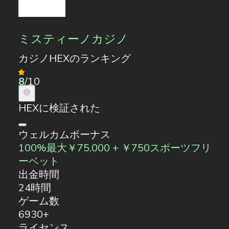
ミスティーノカジノ
カジノHEXのランキング
8
/10
HEXに検証された
ウェルカムボーナス
100%最大￥75,000 + ￥750スポーツフリ
ーベット
出金時間
24時間
ゲーム数
6930+
ライセンス