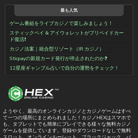
最も人気
ゲーム番組をライブカジノで楽しみましょう！
スティックペイ & アイウォレットがプリペイドカー
ド復活❗
カジノ法案｜統合型リゾート（IR カジノ）
Sticpayの新規カード発行が停止されたのか❓
12星座ギャンブル占いで自分の運勢をチェック！
ようやく、最高のオンラインカジノとカジノゲームはすべ
て一つの場所にまとめられました！カジノHEXはスマホで
も、タブレットでも簡単にプレイできる様々な無料カジノ
ゲームを提供しています。登録やダウンロードなしで無料
スロット、オンラインルーレット、ブラックジャック、バ