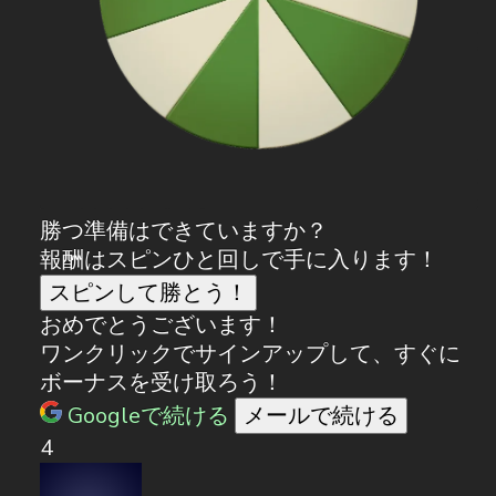
勝つ準備はできていますか？
報酬はスピンひと回しで手に入ります！
スピンして勝とう！
おめでとうございます！
ワンクリックでサインアップして、すぐに
ボーナスを受け取ろう！
Googleで続ける
メールで続ける
4