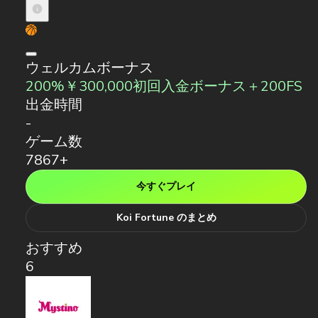
ウェルカムボーナス
200%￥300,000初回入金ボーナス＋200FS
出金時間
-
ゲーム数
7867+
今すぐプレイ
Koi Fortune のまとめ
おすすめ
6