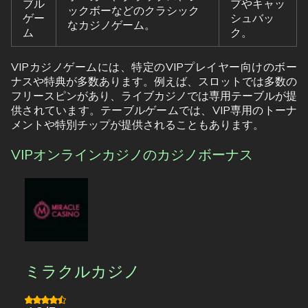
ブル
プやキャッ
ックボーなどのクラシック
ゲー
シュバッ
なカジノゲーム。
ム
ク。
VIPカジノゲームには、特定のVIPプレイヤー向けのボー
ナスや特典が多数あります。例えば、スロットでは多数の
フリースピンがあり、ライブカジノでは専用テーブルが提
供されています。テーブルゲームでは、VIP専用のトーナ
メントや特別チップが提供されることもあります。
VIPオンラインカジノのカジノボーナス
ミラクルカジノ