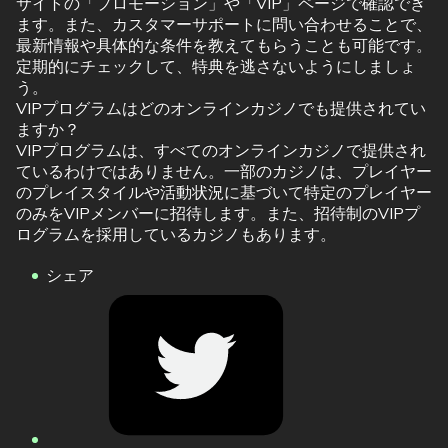
サイトの「プロモーション」や「VIP」ページで確認でき
ます。また、カスタマーサポートに問い合わせることで、
最新情報や具体的な条件を教えてもらうことも可能です。
定期的にチェックして、特典を逃さないようにしましょ
う。
VIPプログラムはどのオンラインカジノでも提供されてい
ますか？
VIPプログラムは、すべてのオンラインカジノで提供され
ているわけではありません。一部のカジノは、プレイヤー
のプレイスタイルや活動状況に基づいて特定のプレイヤー
のみをVIPメンバーに招待します。また、招待制のVIPプ
ログラムを採用しているカジノもあります。
シェア