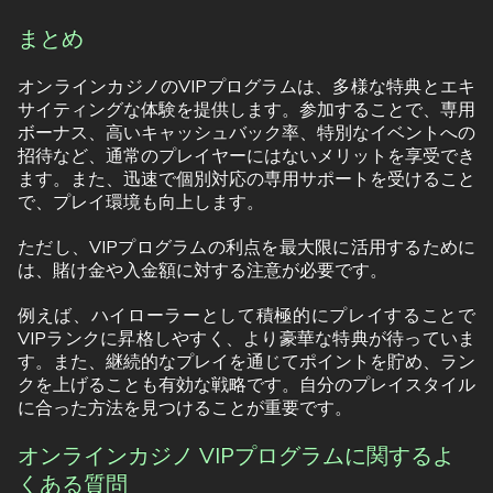
まとめ
オンラインカジノのVIPプログラムは、多様な特典とエキ
サイティングな体験を提供します。参加することで、専用
ボーナス、高いキャッシュバック率、特別なイベントへの
招待など、通常のプレイヤーにはないメリットを享受でき
ます。また、迅速で個別対応の専用サポートを受けること
で、プレイ環境も向上します。
ただし、VIPプログラムの利点を最大限に活用するために
は、賭け金や入金額に対する注意が必要です。
例えば、ハイローラーとして積極的にプレイすることで
VIPランクに昇格しやすく、より豪華な特典が待っていま
す。また、継続的なプレイを通じてポイントを貯め、ラン
クを上げることも有効な戦略です。自分のプレイスタイル
に合った方法を見つけることが重要です。
オンラインカジノ VIPプログラムに関するよ
くある質問