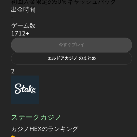
初回入金限定の50％キャッシュバック
出金時間
-
ゲーム数
1712+
今すぐプレイ
エルドアカジノ のまとめ
2
ステークカジノ
カジノHEXのランキング