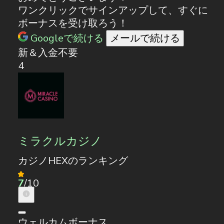
ワンクリックでサインアップして、すぐに
ボーナスを受け取ろう！
Googleで続ける
メールで続ける
新＆入金不要
4
ミラクルカジノ
カジノHEXのランキング
7
/10
ウェルカムボーナス