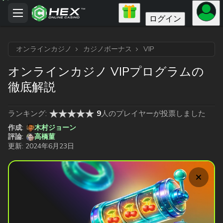
ログイン
オンラインカジノ
カジノボーナス
VIP
オンラインカジノ VIPプログラムの
徹底解説
ランキング:
9
人のプレイヤーが投票しました
作成:
木村ジョーン
高橋菫
評論:
更新:
2024年6月23日