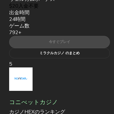
$20入金不要
出金時間
24時間
ゲーム数
792+
今すぐプレイ
ミラクルカジノ のまとめ
5
コニべットカジノ
カジノHEXのランキング