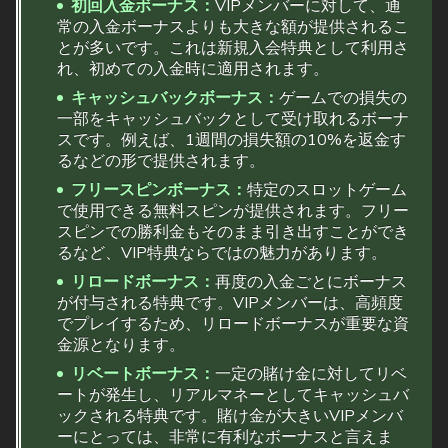
初回入金ボーナス：
VIPメンバーに対して、通
常の入金ボーナスよりも大きな額が提供されるこ
とが多いです。これは新規入会特典として利用さ
れ、初めての入金時に適用されます。
キャッシュバックボーナス：
ゲームでの損失の
一部をキャッシュバックとして受け取れるボーナ
スです。例えば、1週間の損失額の10%を返金す
るなどの形で提供されます。
フリースピンボーナス：
特定のスロットゲーム
で使用できる無料スピンが提供されます。フリー
スピンでの勝利金もそのまま引き出すことができ
るなど、VIP特典ならではの魅力があります。
リロードボーナス：
再度の入金ごとにボーナス
が付与される特典です。VIPメンバーは、高頻度
でプレイするため、リロードボーナスが重要な資
金源となります。
リベートボーナス：
一定の賭け金に対してリベ
ートが発生し、リアルマネーとしてキャッシュバ
ックされる特典です。賭け金が大きいVIPメンバ
ーにとっては、非常に有利なボーナスと言えま