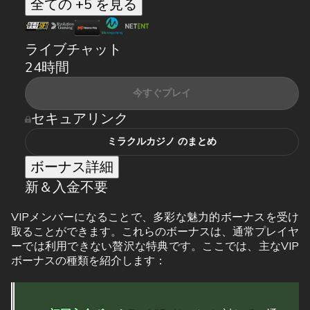
全ての +5 を見る
ライブチャット
24時間
今すぐプレイ
セキュアリンク
ミラクルカジノ のまとめ
ボーナス詳細
新＆入金不要
VIPメンバーになることで、多彩な魅力的ボーナスを受け
取ることができます。これらのボーナスは、通常プレイヤ
ーでは利用できない贅沢な特典です。ここでは、主なVIP
ボーナスの種類を紹介します：