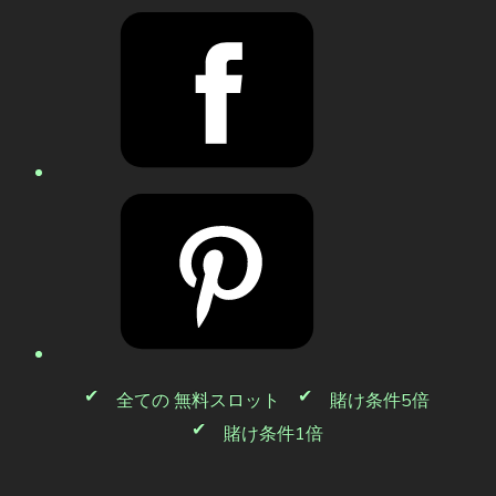
全ての 無料スロット
賭け条件5倍
賭け条件1倍