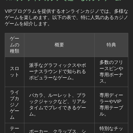
VIPプログラムを提供するオンラインカジノでは、多様な
ゲームを楽しめます。以下の表で、特に人気のあるカジノ
ゲームを紹介します。
ゲー
ムの
概要
特典
種類
多数のフリ
派手なグラフィックスやボ
スロ
ースピンや
ーナスラウンドで知られる
ット
専用ボーナ
ポピュラーなゲーム。
ス。
ライ
バカラ、ルーレット、ブラ
専用ディー
ブカ
ックジャックなど、リアル
ラーやVIP
ジノ
タイムでプレイできるゲー
専用テーブ
ゲー
ム。
ル。
ム
テー
特別なチッ
ポーカー、クラップス、シ