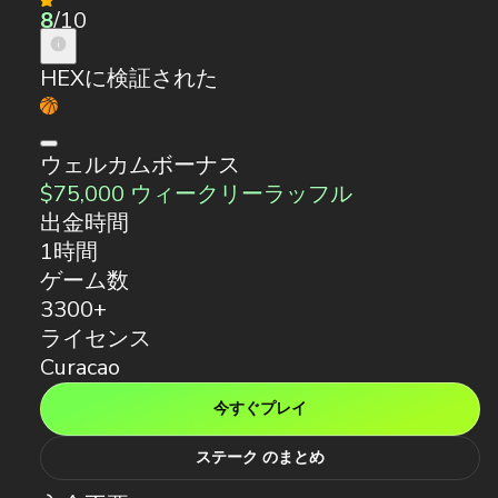
8
/10
HEXに検証された
ウェルカムボーナス
$75,000 ウィークリーラッフル
出金時間
1時間
ゲーム数
3300+
ライセンス
Curacao
今すぐプレイ
ステーク のまとめ