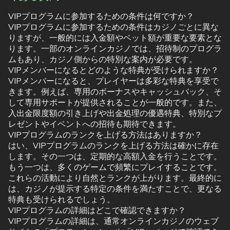
VIPプログラムに参加するための条件は何ですか？
VIPプログラムに参加するための条件はカジノごとに異な
りますが、一般的には入金額やベット額が重要な要素とな
ります。一部のオンラインカジノでは、招待制のプログラ
ムもあり、カジノ側からの特別な案内が必要です。
VIPメンバーになるとどのような特典が受けられますか？
VIPメンバーになると、プレイヤーは多彩な特典を享受で
きます。例えば、専用のボーナスやキャッシュバック、そ
して専用サポートが提供されることが一般的です。また、
入出金限度額の引き上げや出金処理の優遇特典、特別なプ
レゼントやイベントへの招待も期待できます。
VIPプログラムのランクを上げる方法はありますか？
はい、VIPプログラムのランクを上げる方法は確かに存在
します。その一つは、定期的な高額入金を行うことです。
もう一つは、多くのゲームで頻繁にプレイすることです。
これらの活動により自然とランクが上がります。最終的に
は、カジノが提示する特定の条件を満たすことで、更なる
特典も受けられるでしょう。
VIPプログラムの詳細はどこで確認できますか？
VIPプログラムの詳細は、通常オンラインカジノのウェブ