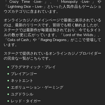
「Crazy Time -Live-」、「Monopoly -Live-」や
「Lightning Dice – Live-」といった人気作品もゲームショ
ウズカテゴリに含まれています。
オンラインカジノのメインページで最後に表示されている
のは、最新のリリースです。冒頭でも軽く触れましたが、
ステークでは最新作が毎週追加されており、今でもタイト
ルの数が更に広がっています。「Lord of the Wilds」、
「Coils of Cash」や「Raging Dragons」がここで登場して
います。
ステークで提供されているオンラインカジノプロバイダー
の完全な一覧がこちらです。
プラグマティック・プレイ
プレイアンゴー
ネットエント
エボリューション・ゲーミング
ユグドラシル
レッド・タイガー