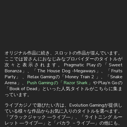
オリジナル作品に続き、スロットの作品が並んでいます。
ここでは皆さんにおなじみなプロバイダーのタイトルが
次々と表示されます。Pragmatic Playの「Sweet
Bonanza」、「The House Dog -Megaways」、「Fruits
Party」 、Relax Gamingの「Money Train 2 」、「Snake
Arena」、
Push Gamingの「Razor Shark」
やPlay’n Goの
「Book of Dead」といった人気タイトルがこちらに集ま
っています。
ライブカジノで遊びたい方は、Evolution Gamingが提供し
ている様々な作品からお気に入りのタイトルを選べます。
「ブラックジャック ―ライブ―」、「ライトニング ルー
レット ―ライブ―」と「バカラ －ライブ―」の他にも、