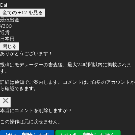
Dai
全ての +12 を見る
最低出金
¥300
通貨
日本円
閉じる
ありがとうございます！
投稿はモデレーターの審査後、最大24時間以内に掲載されま
す。
詳細は通知でご案内します。コメントはご自身のアカウントか
ら確認できます。
本当にコメントを削除しますか？
この操作は元に戻せません。