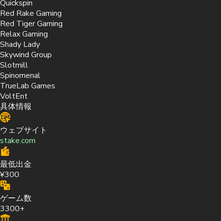
Quickspin
Red Rake Gaming
Red Tiger Gaming
Relax Gaming
Shady Lady
Skywind Group
Slotmill
Spinomenal
TrueLab Games
VoltEnt
具体情報
ウェブサイト
stake.com
最低出金
¥300
ゲーム数
3300+