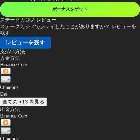
ボーナスをゲット
ステークカジノ レビュー
ステークカジノでプレイしたことがありますか？
レビューを
残す
レビューを残す
支払い方法
入金方法
Binance Coin
Chainlink
Dai
全ての +13 を見る
出金方法
Binance Coin
Chainlink