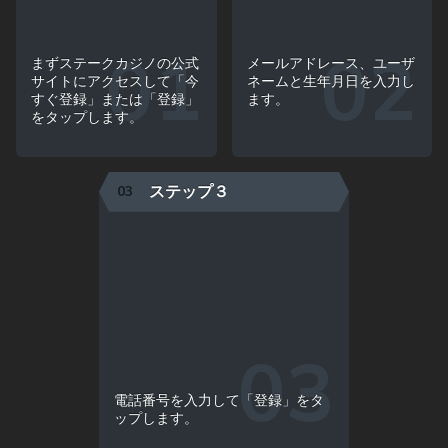
まずステークカジノの公式
メールアドレース、ユーザ
サイトにアクセスして「今
ネームと生年月日を入力し
すぐ登録」または「登録」
ます。
をタップします。
ステップ３
電話番号を入力して「登録」をタ
ップします。