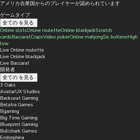
アメリカ合衆国からのプレイヤーが認められています
ゲームタイプ
全ての を見る
Online slots
Online roulette
Online blackjack
Scratch
cards
Baccarat
Craps
Video poker
Online mahjong
Sic bo
Keno
High
low
Live Online roulette
Live Online blackjack
Live Baccarat
開発者
全ての を見る
3 Oaks
AvatarUX Studios
Backseat Gaming
Belatra Games
Bgaming
Big Time Gaming
Blueprint Gaming
Bullshark Games
Endorphina