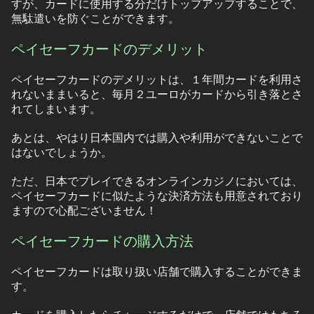
すが、カードに使用する分だけトップアップすることで、
無駄遣いを防ぐことができます。
ペイセーフカードのデメリット
ペイセーフカードのデメリットは、１年間カードを利用さ
れないままいると、毎月２ユーロがカードから引き落とさ
れてしまいます。
あとは、やはり日本国内では購入や利用ができないことで
はないでしょうか。
ただ、日本でプレイできるオンラインカジノにおいては、
ペイセーフカードに似たような決済方法も用意されており
ますので心配ございません！
ペイセーフカードの購入方法
ペイセーフカードは取り扱い店舗で購入することができま
す。