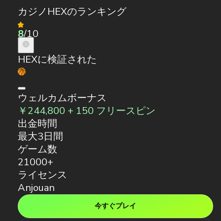
カジノHEXのランキング
8
/10
HEXに検証された
ウェルカムボーナス
￥244,800 + 150 フリースピン
出金時間
最大3日間
ゲーム数
21000+
ライセンス
Anjouan
今すぐプレイ