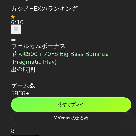
カジノHEXのランキング
6
/10
ウェルカムボーナス
最大€500＋70FS Big Bass Bonanza
(Pragmatic Play)
出金時間
-
ゲーム数
5866+
今すぐプレイ
V.Vegas のまとめ
8