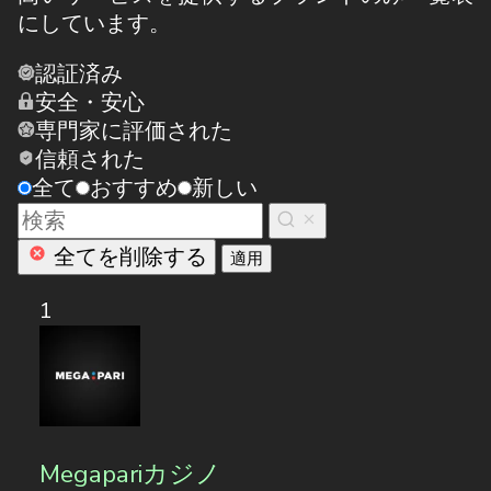
にしています。
認証済み
安全・安心
専門家に評価された
信頼された
全て
おすすめ
新しい
全てを削除する
適用
1
Megapariカジノ