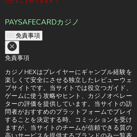
ただくことができます！
PAYSAFECARDカジノ
免責事項
免責事項
カジノHEXはプレイヤーにギャンブル経験を
楽しくて安全にさせる独立したレビューウェ
ブサイトです。当サイトでは役立つガイド、
ゲームに使う攻略やヒント、カジノオペレー
ターの評価を提供しています。当サイトの訪
問者がおすすめのプラットフォームでプレイ
することを決定する時、コミッションを受け
ますが、当サイトのチームが信頼できる質の
高いサービスを提供するブランドのみ一覧表