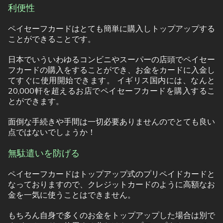
利便性
ペイセーフカードはとても簡単に購入しトップアップする
ことができることです。
日本でいういわゆるコンビニやスーパーの店頭でペイセー
フカードの購入をすることができ、お金をカードに入金し
てすぐに使用開始できます。 イギリス国内には、なんと
20,000軒を超えるお店でペイセーフカードを購入するこ
とができます。
面倒な手続きや手間は一切必要ありませんのでとても良い
点ではないでしょうか！
無駄遣いを防げる
ペイセーフカードはトップアップ式のプリペイドカードと
なっておりますので、クレジットカードのように高額なお
金を一気に使うことはできません。
もちろん自身で多くのお金をトップアップした場合は別で