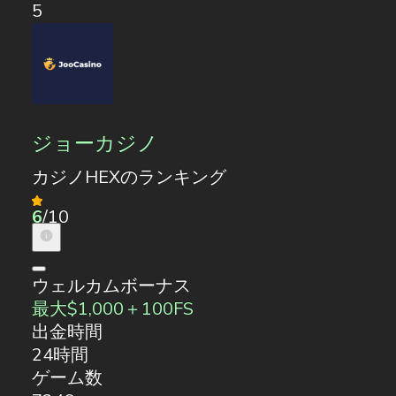
5
ジョーカジノ
カジノHEXのランキング
6
/10
ウェルカムボーナス
最大$1,000＋100FS
出金時間
24時間
ゲーム数