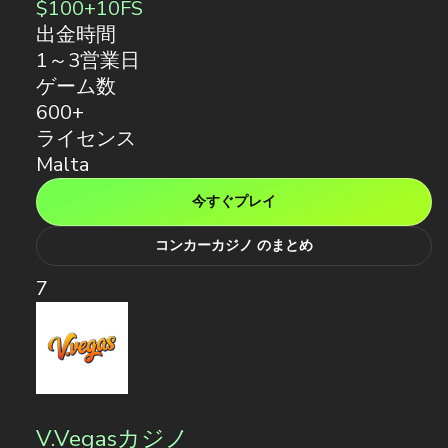
$100+10FS
出金時間
1～3営業日
ゲーム数
600+
ライセンス
Malta
今すぐプレイ
コンカーカジノ のまとめ
7
V.Vegasカジノ