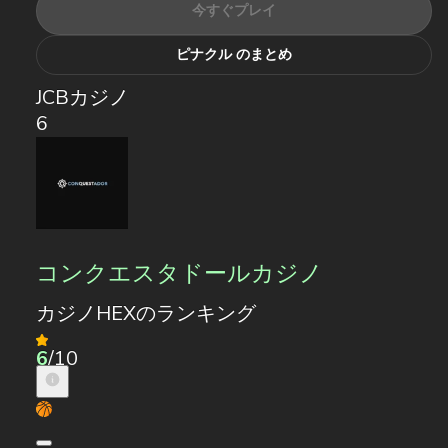
今すぐプレイ
ピナクル のまとめ
JCBカジノ
6
コンクエスタドールカジノ
カジノHEXのランキング
6
/10