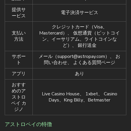
提供サ
電子決済サービス
ービス
クレジットカード（Visa、
支払い
Mastercard）、 仮想通貨（ビットコイ
方法
ン、イーサリアム、ライトコインな
ど）、 銀行送金
サポー
メール（
support@astropay.com
）、 お
ト
問い合わせ、 よくある質問ページ
アプリ
あり
おすす
めのア
Live Casino House、 1xbet、 Casino
ストロ
Days、King Billy、Betmaster
ペイ カ
ジノ
アストロペイの特徴