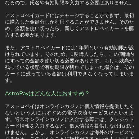
なるので、氏名や有効期限を入力する必要はありません。
アストロペイカードにはチャージすることができず、最初
に購入した金額分しか利用することができません。そのた
め、金額を使い切ったら、新しくアストロペイカードを購
入する必要があります。
また、アストロペイカードには1年間という有効期限が設
けられています。そのため、1度購入したら、この期間内
にすべての金額を使い切る必要があります。もしも残高が
残っている状態で有効期限が切れてしまった場合は、その
カードに残っている金額は利用できなくなってしまいま
す。
AstroPayはどんな人におすすめ？
アストロペイはオンラインカジノに個人情報を提供したく
ないという人におすすめの電子決済サービスだといえま
す。通常オンラインカジノに入金する際には、クレジット
カード情報を入力するなど、個人情報を提供しなければい
けません。しかし、オンラインカジノは海外のサービスで
あるため、このようなことに抵抗があるという人もいます