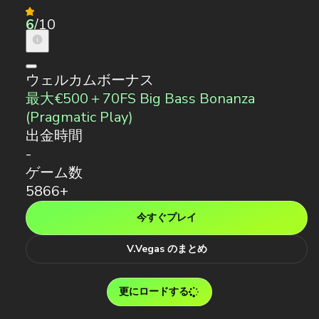
6
/10
ウェルカムボーナス
最大€500＋70FS Big Bass Bonanza
(Pragmatic Play)
出金時間
-
ゲーム数
5866+
今すぐプレイ
V.Vegas のまとめ
更にロードする