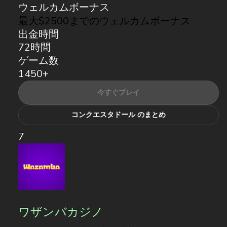
ウェルカムボーナス
最大$2500までのウェルカムボーナス
出金時間
72時間
ゲーム数
1450+
今すぐプレイ
コンクエスタドール のまとめ
7
ワザンバカジノ