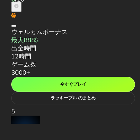
ウェルカムボーナス
最大888$
出金時間
12時間
ゲーム数
3000+
今すぐプレイ
ラッキーブル のまとめ
5