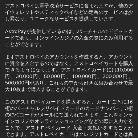
アストロペイは電子決済サービスに含まれますが、他のア
イウォレットやスティックペイなどの定番のサービスは少
し異なり、ユニークなサービスを提供しています。
AstroPayが提供しているのは、バーチャルのデビットカ
ードであり、オンラインカジノの入金の際にのみ利用する
ことができます。
まずアストロペイのアカウントを作成すると、アカウント
に資金を入金するのではなく、アストロペイカードを購入
できるようになります。アストロペイカードには10,000
円、30,000円、50,000円、100,000円、200,000円、
500,000円があり、これらの中から好きな組み合わせで最
大10枚まで購入することができます。
このアストロペイカードを購入すると、カードごとに16
桁のバーチャルプリペイドカードのカードナンバー、3桁
のCVCコードがメールにて送られてきます。これをオンラ
インカジノやオンラインショッピングなどの際に入力する
ことで、アストロペイカード 入金・支払いをすることが
できます。アストロペイカードはクレジットカードとは異