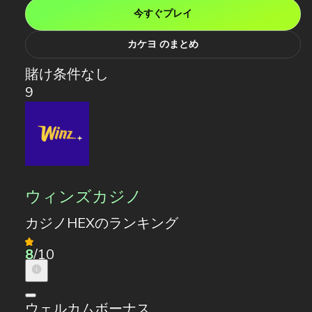
今すぐプレイ
カケヨ のまとめ
賭け条件なし
9
ウィンズカジノ
カジノHEXのランキング
8
/10
ウェルカムボーナス