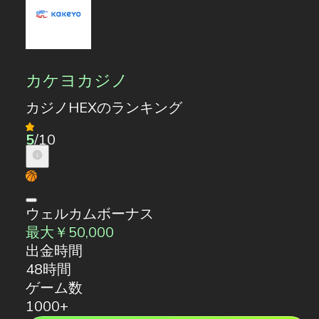
カケヨカジノ
カジノHEXのランキング
5
/10
ウェルカムボーナス
最大￥50,000
出金時間
48時間
ゲーム数
1000+