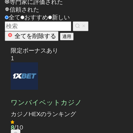
専門家に評価された
信頼された
全て
おすすめ
新しい
全てを削除する
適用
限定ボーナスあり
1
ワンバイベットカジノ
カジノHEXのランキング
8
/10