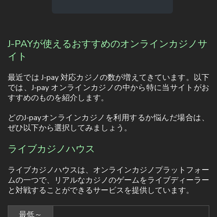
J-PAYが使えるおすすめのオンラインカジノサ
イト
最近では J-pay 対応カジノの数が増えてきています。以下
では、J-pay オンラインカジノの中から特に当サイトがお
すすめのものを紹介します。
どのJ-payオンラインカジノを利用するか悩んだ場合は、
ぜひ以下から選択してみましょう。
ライブカジノハウス
ライブカジノハウスは、オンラインカジノプラットフォー
ムの一つで、リアルなカジノのゲームをライブディーラー
と対戦することができるサービスを提供しています。
最低～