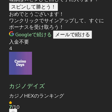
スピンして勝とう！
おめでとうございます！
ワンクリックでサインアップして、すぐに
ボーナスを受け取ろう！
Googleで続ける
メールで続ける
入金不要
4
カジノデイズ
カジノHEXのランキング
7
/10