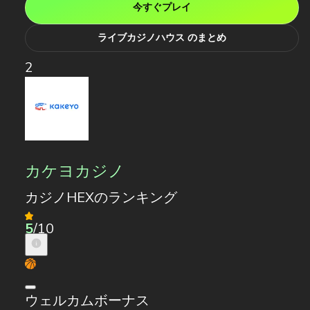
今すぐプレイ
ライブカジノハウス のまとめ
2
カケヨカジノ
カジノHEXのランキング
5
/10
ウェルカムボーナス