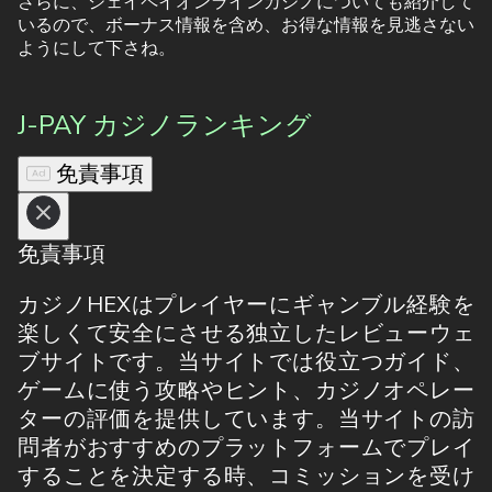
さらに、ジェイペイオンラインカジノについても紹介して
いるので、ボーナス情報を含め、お得な情報を見逃さない
ようにして下さね。
J-PAY カジノランキング
免責事項
免責事項
カジノHEXはプレイヤーにギャンブル経験を
楽しくて安全にさせる独立したレビューウェ
ブサイトです。当サイトでは役立つガイド、
ゲームに使う攻略やヒント、カジノオペレー
ターの評価を提供しています。当サイトの訪
問者がおすすめのプラットフォームでプレイ
することを決定する時、コミッションを受け