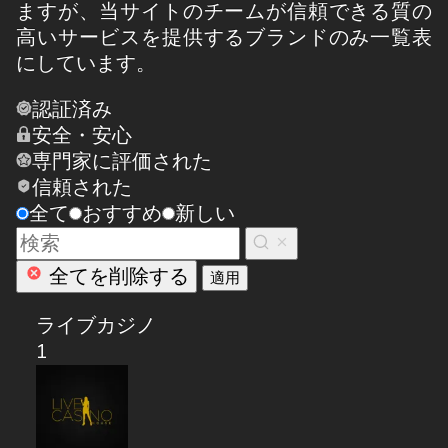
ますが、当サイトのチームが信頼できる質の
高いサービスを提供するブランドのみ一覧表
にしています。
認証済み
安全・安心
専門家に評価された
信頼された
全て
おすすめ
新しい
全てを削除する
適用
ライブカジノ
1