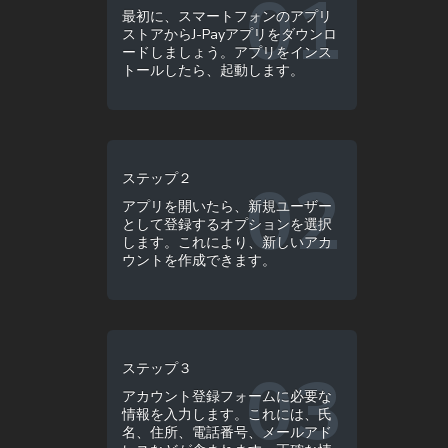
最初に、スマートフォンのアプリ
ストアからJ-Payアプリをダウンロ
ードしましょう。アプリをインス
トールしたら、起動します。
ステップ２
アプリを開いたら、新規ユーザー
として登録するオプションを選択
します。これにより、新しいアカ
ウントを作成できます。
ステップ３
アカウント登録フォームに必要な
情報を入力します。これには、氏
名、住所、電話番号、メールアド