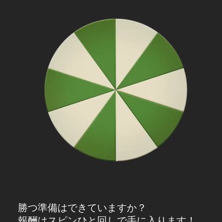
勝つ準備はできていますか？
報酬はスピンひと回しで手に入ります！