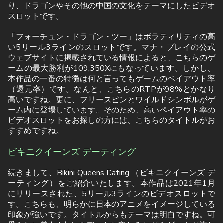
り、ドラゴンやその他の中国の文化をテーマにしたビデオ
スロットです。
「フォーチュン・ドラゴン・ツー」はボラティリティの高
い5リール3ラインのスロットです。マナ・プレイの公式
ウェブサイトに掲載されている情報によると、こちらのゲ
ームの最大勝利が109,350Xにもなっています。しかし、
本作品の一番の特徴は何と言ってもゲームのペイアウト率
（還元率）です。なんと、こちらのRTPが98%とかなり
高いですね。更に、フリースピンとワイルドシンボルがゲ
ーム内に登場しています。そのため、高いペイアウト率の
ビデオスロットをお探しの方には、こちらのタイトルがお
すすめですね。
ビキニクイーンズ デーティング
続きまして、Bikini Queens Dating （ビキニクイーンズ デ
ーティング）をご紹介いたします。本作品は2021年1月
にリリースされた、5リール3ラインのビデオスロットで
す。こちらも、明らかに日本のアニメをイメージしている
印象が強いです。タイトルからもテーマは明白ですね。可