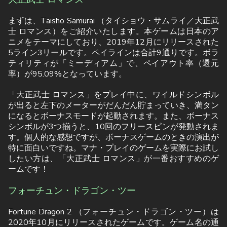
まずは、Taisho Samurai （タイショウ・サムライ／大正武
士 ロマンス）をご紹介いたします。本ゲームは日本のア
ニメをテーマにしており、2019年12月にリリースされた
5ライン3リールです。ペイラインは合計9通りです。ボラ
ティリティが「ミーディアム」で、ペイアウト率（還元
率）が95.09%となっています。
「大正武士 ロマンス」をプレイ中に、ワイルドシンボル
が出ると左下のメーターがだんだん貯まっていき、満タン
になるとボーナスモードが起動されます。また、ボーナス
シンボルが3つ揃うと、10回のフリースピンが発動されま
す。個人的な感想ですが、ボーナスゲームのときの演出が
特に面白いですね。マナ・プレイのゲームを実際にお試し
したい方は、「大正武士 ロマンス」が一番おすすめのゲ
ームです！
フォーチュン・ドラゴン・ツー
Fortune Dragon 2 （フォーチュン・ドラゴン・ツー）は
2020年10月にリリースされたゲームです。ゲーム名の通