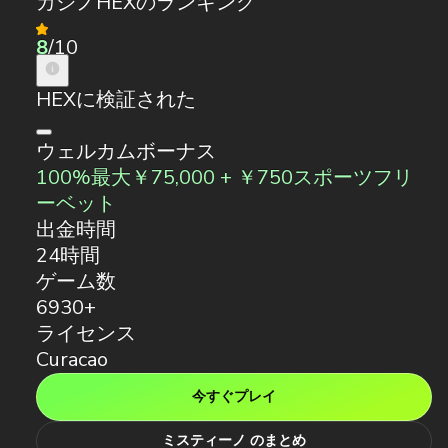
カジノHEXのランキング
8
/10
HEXに検証された
ウェルカムボーナス
100%最大￥75,000 + ￥750スポーツフリ
ーベット
出金時間
24時間
ゲーム数
6930+
ライセンス
Curacao
今すぐプレイ
ミスティーノ のまとめ