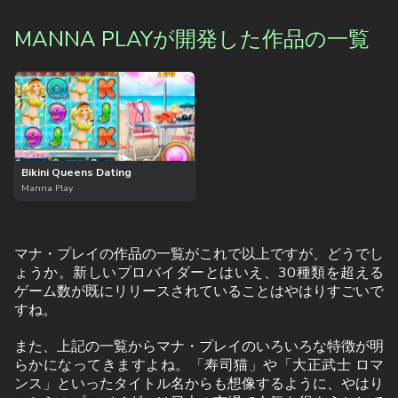
MANNA PLAYが開発した作品の一覧
Bikini Queens Dating
Manna Play
マナ・プレイの作品の一覧がこれで以上ですが、どうでし
ょうか。新しいプロバイダーとはいえ、30種類を超える
ゲーム数が既にリリースされていることはやはりすごいで
すね。
また、上記の一覧からマナ・プレイのいろいろな特徴が明
らかになってきますよね。「寿司猫」や「大正武士 ロマ
ンス」といったタイトル名からも想像するように、やはり