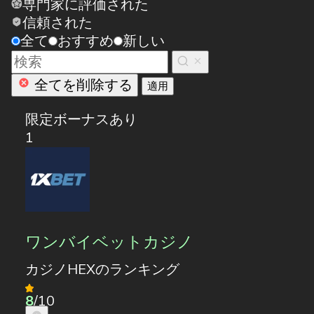
専門家に評価された
信頼された
全て
おすすめ
新しい
全てを削除する
適用
限定ボーナスあり
1
ワンバイベットカジノ
カジノHEXのランキング
8
/10