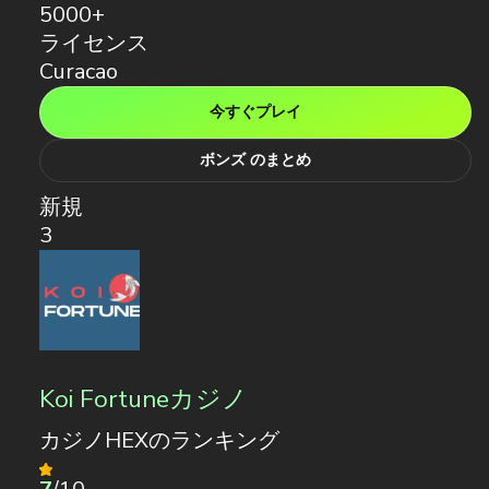
5000+
ライセンス
Curacao
今すぐプレイ
ボンズ のまとめ
新規
3
Koi Fortuneカジノ
カジノHEXのランキング