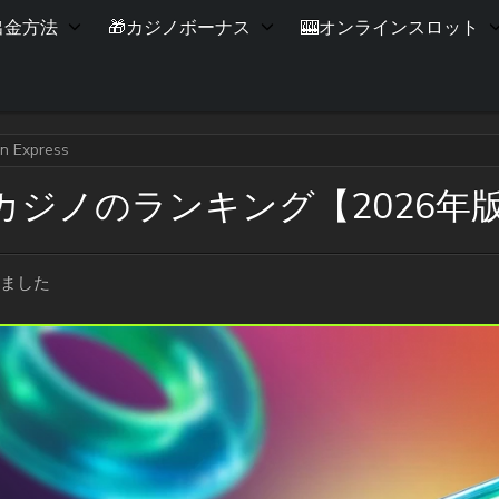
出金方法
🎁カジノボーナス
🎰オンラインスロット
n Express
カジノのランキング【2026年
ました