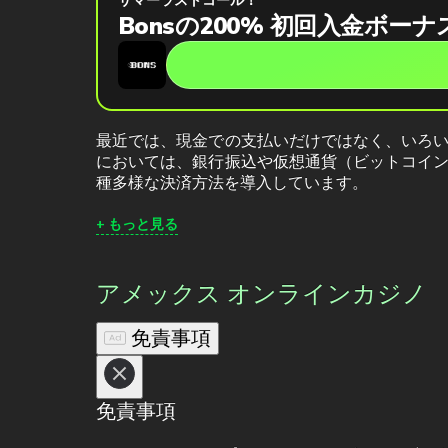
サマーラストコール！
Bonsの200% 初回入金ボーナ
最近では、現金での支払いだけではなく、いろ
においては、銀行振込や仮想通貨（ビットコイ
種多様な決済方法を導入しています。
もっと見る
アメックス オンラインカジノ
免責事項
免責事項