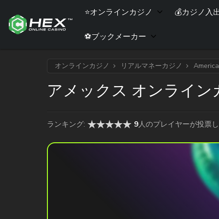
⭐オンラインカジノ
💰カジノ入
⚽ブックメーカー
オンラインカジノ
リアルマネーカジノ
America
アメックス オンライン
ランキング:
9
人のプレイヤーが投票し