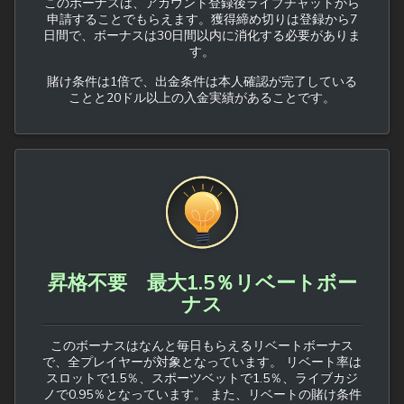
このボーナスは、アカウント登録後ライブチャットから
申請することでもらえます。獲得締め切りは登録から7
日間で、ボーナスは30日間以内に消化する必要がありま
す。
賭け条件は1倍で、出金条件は本人確認が完了している
ことと20ドル以上の入金実績があることです。
昇格不要 最大1.5％リベートボー
ナス
このボーナスはなんと毎日もらえるリベートボーナス
で、全プレイヤーが対象となっています。 リベート率は
スロットで1.5％、スポーツベットで1.5％、ライブカジ
ノで0.95％となっています。 また、リベートの賭け条件