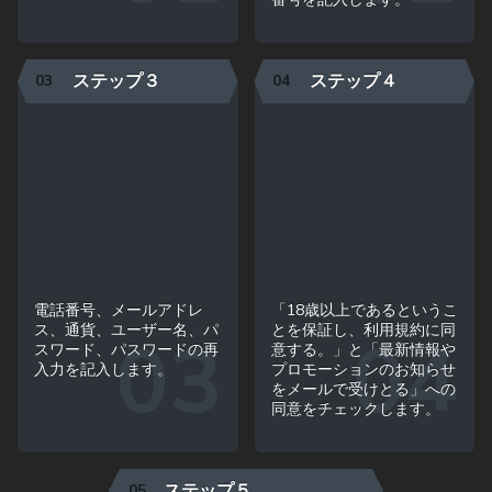
ステップ３
ステップ４
電話番号、メールアドレ
「18歳以上であるというこ
ス、通貨、ユーザー名、パ
とを保証し、利用規約に同
スワード、パスワードの再
意する。」と「最新情報や
入力を記入します。
プロモーションのお知らせ
をメールで受けとる」への
同意をチェックします。
ステップ５