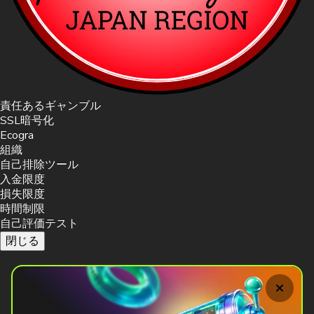
責任あるギャンブル
SSL暗号化
Ecogra
組織
自己排除ツール
入金限度
損失限度
時間制限
自己評価テスト
閉じる