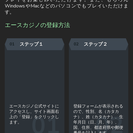
WindowsやMacなどのパソコンでもプレイいただけま
す。
エースカジノの登録方法
ステップ１
ステップ２
エースカジノ公式サイトに
登録フォームが表示される
アクセスし、サイト画面右
ので、性別、名（カタカ
上の「登録」をクリックし
ナ）、姓（カタカナ）、生
ます。
年月日（日、月、年）、
国、住所、都道府県や郵便
番号を記入します。