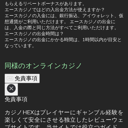
もらえるリベートボーナスがあります。
エースカジノではどの入出金方法が使えますか？
エースカジノの入金には、銀行振込、アイウォレット、仮
想通貨がご利用いただけます。 エースカジノの出金に
は、入金の際と同じ方法がすべてご利用いただけます。
エースカジノの出金時間は？
エースカジノの出金にかかる時間は、1時間以内が目安と
なっています。
同様のオンラインカジノ
免責事項
免責事項
カジノHEXはプレイヤーにギャンブル経験を
楽しくて安全にさせる独立したレビューウェ
ブサイトです。当サイトでは役立つガイド、