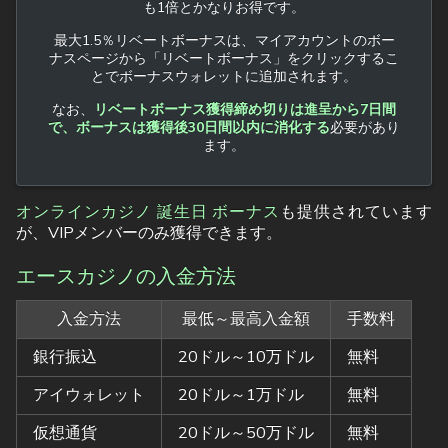
も1倍とかなりお得です。
最大1.5％リベートボーナスは、マイアカウントのボー
ナスページから「リベートボーナス」をクリックするこ
とでボーナスウォレットに追加されます。
なお、
リベートボーナス獲得締め切りは進呈から7日間
で、ボーナスは獲得後30日間以内に消化する
必要があり
ます。
オンラインカジノ 誕生日 ボーナス
も提供されています
が、VIPメンバーのみ獲得できます。
エースカジノの入金方法
入金方法
最低～最高入金額
手数料
銀行振込
20ドル～10万ドル
無料
アイウォレット
20ドル～1万ドル
無料
仮想通貨
20ドル～50万ドル
無料