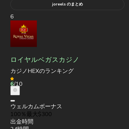
joreels のまとめ
6
ロイヤルベガスカジノ
カジノHEXのランキング
6
/10
ウェルカムボーナス
100％最大$300
出金時間