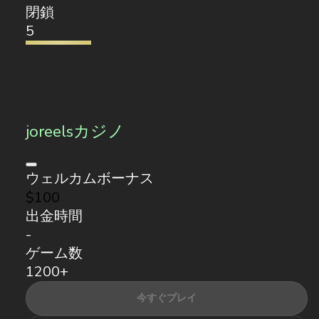
閉鎖
5
joreelsカジノ
ウェルカムボーナス
$100
出金時間
-
ゲーム数
1200+
今すぐプレイ