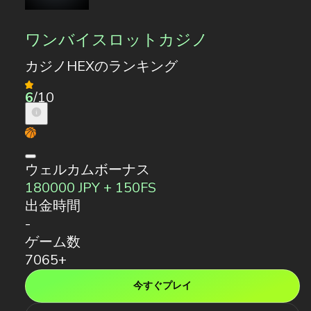
ワンバイスロットカジノ
カジノHEXのランキング
6
/10
ウェルカムボーナス
180000 JPY + 150FS
出金時間
-
ゲーム数
7065+
今すぐプレイ