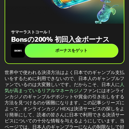
サマーラストコール！
Bonsの200% 初回入金ボーナス
ボーナスをゲット
世界中で使われる決済方法はよく日本でのギャンブル支払
いをするために利用できないので、日本人のギャンブルフ
ァンでいるのは大変難しいです。だからこそ、日本人に
人
気が高まっているリアルマネーカジノ
ファンにはオンライ
ンカジノのギャンブルデポジットや賞金の引き出しをする
方法を見つけるのが困難になります。この記事シリーズに
よって、オンラインカジノHEXは決済サービスの探しをよ
り簡単にして、読者の皆さんに日本で利用できる決済サー
ビスについての十分な情報を与えるようにしています。当
ページでは、日本人のギャンブラーになんの制限なしで好