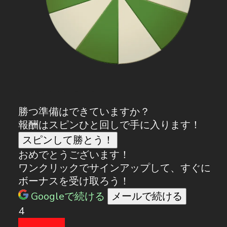
勝つ準備はできていますか？
報酬はスピンひと回しで手に入ります！
スピンして勝とう！
おめでとうございます！
ワンクリックでサインアップして、すぐに
ボーナスを受け取ろう！
Googleで続ける
メールで続ける
4