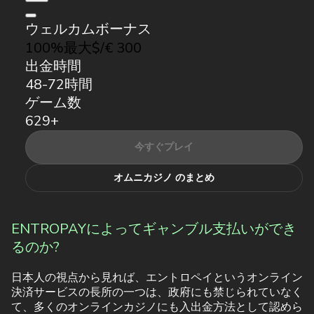
ウェルカムボーナス
100%最大$/€ 300
出金時間
48-72時間
ゲーム数
629+
今すぐプレイ
オムニカジノ のまとめ
ENTROPAYによってギャンブル支払いができ
るのか?
日本人の視点から見れば、エントロペイというオンライン
決済サービスの長所の一つは、政府にも禁じられていなく
て、多くのオンラインカジノにも入出金方法として認めら