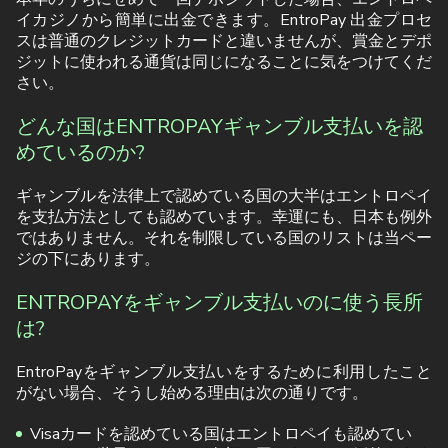
イカジノから簡単に出金できます。EntroPay 出金プロセ
スは普通のクレジットカードと違いませんが、賞金とデポ
ジットに使われる通貨は同じになることに気をつけてくだ
さい。
どんな国はENTROPAYギャンブル支払いを認
めているのか?
ギャンブルを法律上で認めている国の大半はエントロペイ
を支払方法としても認めています。幸運にも、日本も例外
ではありません。それを制限している国のリストは当ペー
ジの下にあります。
ENTROPAYをギャンブル支払いのに使う長所
は?
EntroPayをギャンブル支払いをするために利用したこと
がない場合、そうし始める理由は次の通りです。
Visaカードを認めている国はエントロペイも認めてい