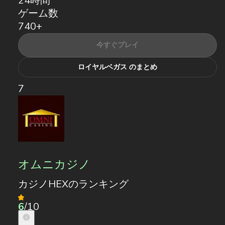
24時間
ゲーム数
740+
今すぐプレイ
ロイヤルベガス のまとめ
7
オムニカジノ
カジノHEXのランキング
6
/10