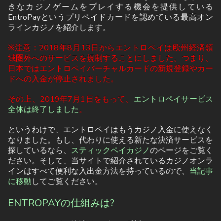
きなカジノゲームをプレイする機会を提供している
EntroPayというプリペイドカードを認めている最高オン
ラインカジノを紹介します。
※注意：2018年8月13日からエントロペイは欧州経済領
域圏外へのサービスを規制することにしました。つまり、
日本ではエントロペイバーチャルカードの新規登録やカー
ドへの入金が停止されました。
その上、2019年7月1日をもって、
エントロペイサービス
全体は終了しました
。
というわけで、エントロペイはもうカジノ入金に使えなく
なりました。もし、代わりに使える新たな決済サービスを
探しているなら、
スティックペイカジノ
のページをご覧く
ださい。そして、当サイトで紹介されているカジノオンラ
インはすべて便利な入出金方法を持っているので、
当記事
に移動
してご覧ください。
ENTROPAYの仕組みは?