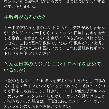
ウントと別に保持されているので、資金について心配する
必要がありません。
手数料があるのか?
カードで支払うときのエントロペイ 手数料がありません
が、クレジットカードからエントロペイ口座にお金を送金
する場合、送金されている金額の２％を払わなければなり
ません。これは基本手数料で、なんの手数料がない決済シ
ステムを見つけるのも難しいので、これに落胆されずエン
トロペイを使ってください。
どんな日本のカジノはエントロペイを認めて
いるのか?
上記のとおりに、EntroPayをデポジット方法として認め
ているオンラインカジノがいっぱいあって、それのいくつ
かが日本にもあります。好きなスロットや他のリアルマネ
ーカジノゲームをプレイしたがり、カジノを見つけること
ができなかった場合は、下記にあるエントロペイ カジノ
オンラインのリストをお使いください。