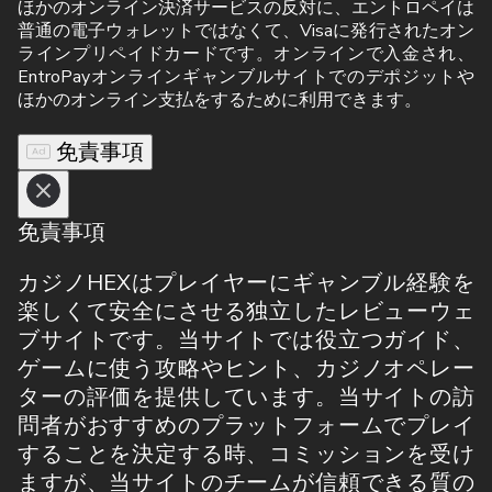
ほかのオンライン決済サービスの反対に、エントロペイは
普通の電子ウォレットではなくて、Visaに発行されたオン
ラインプリペイドカードです。オンラインで入金され、
EntroPayオンラインギャンブルサイトでのデポジットや
ほかのオンライン支払をするために利用できます。
免責事項
免責事項
カジノHEXはプレイヤーにギャンブル経験を
楽しくて安全にさせる独立したレビューウェ
ブサイトです。当サイトでは役立つガイド、
ゲームに使う攻略やヒント、カジノオペレー
ターの評価を提供しています。当サイトの訪
問者がおすすめのプラットフォームでプレイ
することを決定する時、コミッションを受け
ますが、当サイトのチームが信頼できる質の