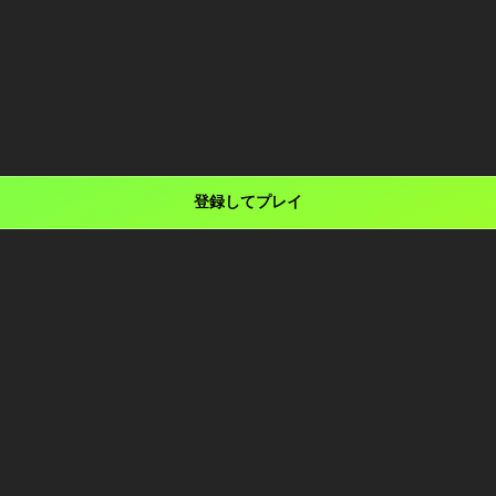
登録してプレイ