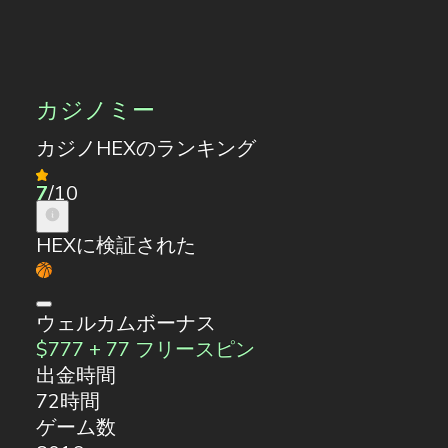
カジノミー
カジノHEXのランキング
7
/10
HEXに検証された
ウェルカムボーナス
$777 + 77 フリースピン
出金時間
72時間
ゲーム数