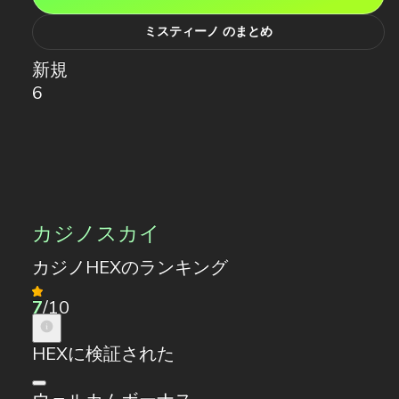
ミスティーノ のまとめ
新規
6
カジノスカイ
カジノHEXのランキング
7
/10
HEXに検証された