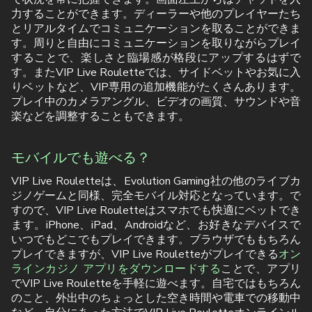
力することができます。ディーラーや他のプレイヤーたち
とリアルタイムでコミュニケーションを取ることができま
す。周りと自由にコミュニケーションを取りながらプレイ
することで、楽しさと臨場感が格段にアップするはずで
す。またVIP Live Rouletteでは、サイドベットやお気に入
りベットなど、VIP専用の追加機能がたくさんあります。
プレイ中のカメラアングル、ビデオの画質、サウンドや音
楽などを調整することもできます。
モバイルでも遊べる？
VIP Live Rouletteは、Evolution Gaming社の他のライブカ
ジノゲームと同様、完全モバイル対応となっています。で
すので、VIP Live Rouletteはスマホでも快適にベットでき
ます。iPhone、iPad、Androidなど、お好きなデバイスで
いつでもどこでもプレイできます。ブラウザでももちろん
プレイできますが、VIP Live Rouletteがプレイできる
オン
ラインカジノ アプリをダウンロードする
ことで、アプリ
でVIP Live Rouletteを手軽に遊べます。自宅ではもちろん
のこと、外出中のちょっとした空き時間や電車での移動中