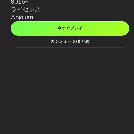
8016+
ライセンス
Anjouan
今すぐプレイ
カジノミー のまとめ