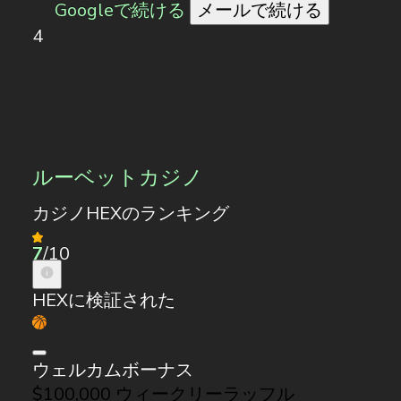
Googleで続ける
メールで続ける
4
ルーベットカジノ
カジノHEXのランキング
7
/10
HEXに検証された
ウェルカムボーナス
$100,000 ウィークリーラッフル