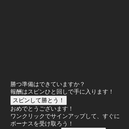
勝つ準備はできていますか？
報酬はスピンひと回しで手に入ります！
スピンして勝とう！
おめでとうございます！
ワンクリックでサインアップして、すぐに
ボーナスを受け取ろう！