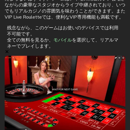
ながらの豪華なスタジオからライブ中継されており、いつ
でもリアルカジノの雰囲気を味わうことができます。また
VIP Live Rouletteでは、便利なVIP専用機能も満載です。
残念ながら、このゲームはお使いのデバイスでは利用
不可能です。
全ての無料
を見るか、
モバイル
を選択して、リアルマ
ネーでプレイします。