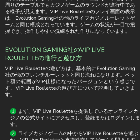
周りのテーブルでもカジノゲームのラウンドが進行中であ
る様子が見えます。VIP Live Rouletteのプレイ画面の表示
は、Evolution Gaming社の他のライブカジノルーレットゲ
ームと同じ構成となっています。ゲームの状況が一目で把
握でき、操作しやすい洗練された作りになっています。
EVOLUTION GAMING社のVIP LIVE
ROULETTEの進行と遊び方
VIP Live Rouletteの遊び方は、基本的にEvolution Gaming
社の他のフレンチルーレットと同じ流れになります。ベッ
ト額の範囲がVIP仕様になったバージョンという感じで
す。VIP Live Rouletteの遊び方について説明していきま
す。
まず、VIP Live Rouletteを提供しているオンラインカ
ジノの公式サイトにアクセスし、登録またはログインしま
す。
ライブカジノゲームの中からVIP Live Rouletteを選ぶ
か、VIP Live Rouletteと直接検索してゲームを開きます。