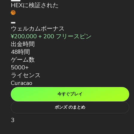
HEXに検証された
ウェルカムボーナス
¥200,000 + 200 フリースピン
出金時間
48時間
ゲーム数
5000+
ライセンス
Curacao
今すぐプレイ
ボンズ のまとめ
3