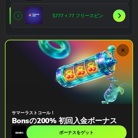
$777 + 77 フリースピン
3
サマーラストコール！
Bonsの200% 初回入金ボーナス
ボーナスをゲット