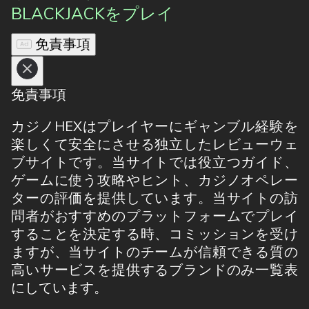
BLACKJACKをプレイ
免責事項
免責事項
カジノHEXはプレイヤーにギャンブル経験を
楽しくて安全にさせる独立したレビューウェ
ブサイトです。当サイトでは役立つガイド、
ゲームに使う攻略やヒント、カジノオペレー
ターの評価を提供しています。当サイトの訪
問者がおすすめのプラットフォームでプレイ
することを決定する時、コミッションを受け
ますが、当サイトのチームが信頼できる質の
高いサービスを提供するブランドのみ一覧表
にしています。