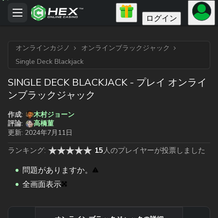
ログイン
オンラインカジノ
オンラインブラックジャック
Single Deck Blackjack
SINGLE DECK BLACKJACK - プレイ オンライ
ンブラックジャック
作成:
木村ジョーン
高橋菫
評論:
更新:
2024年7月11日
ランキング:
15
人のプレイヤーが投票しました
問題がありますか。
全画面表示