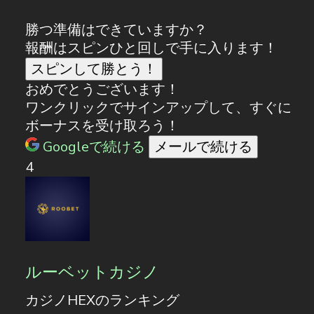
勝つ準備はできていますか？
報酬はスピンひと回しで手に入ります！
スピンして勝とう！
おめでとうございます！
ワンクリックでサインアップして、すぐに
ボーナスを受け取ろう！
Googleで続ける
メールで続ける
4
ルーベットカジノ
カジノHEXのランキング