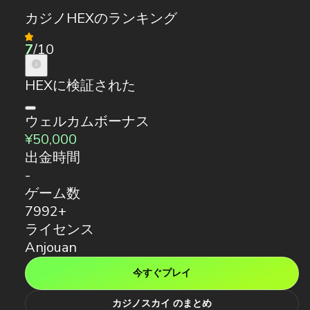
カジノHEXのランキング
7
/10
HEXに検証された
ウェルカムボーナス
¥50,000
出金時間
-
ゲーム数
7992+
ライセンス
Anjouan
今すぐプレイ
カジノスカイ のまとめ