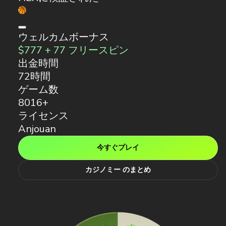
ウェルカムボーナス
$777 + 77 フリースピン
出金時間
72時間
ゲーム数
8016+
ライセンス
Anjouan
今すぐプレイ
カジノミー のまとめ