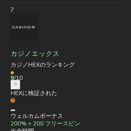
7
カジノエックス
カジノHEXのランキング
9
/10
HEXに検証された
ウェルカムボーナス
200% + 200 フリースピン