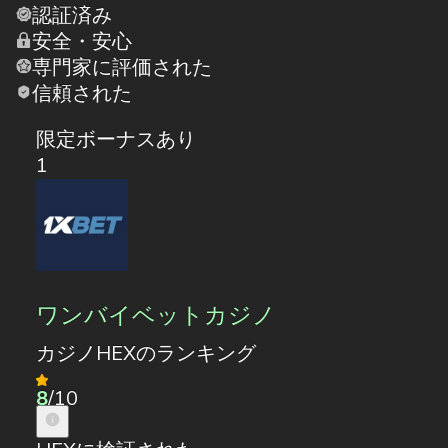
認証済み
安全・安心
専門家に評価された
信頼された
限定ボーナスあり
1
ワンバイベットカジノ
カジノHEXのランキング
8
/10