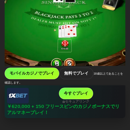
モバイルカジノでプレイ
無料でプレイ
18歳以上であることを
確認します。
今すぐプレイ
セキュアリンク
￥620,000 + 150 フリースピンのカジノボーナスでリ
アルマネープレイ！