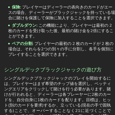
保険:
プレイヤーはディーラーの表向きのカードがエー
スの場合、ディーラーがブラックジャックを持っている場
合に賭けを保護して保険に加入することを選択できます。
ダブルダウン:
この機能により、プレイヤーは最初の 2
枚のカードを受け取った後、最初の賭け金を2倍にするこ
とができます。
ペアの分割:
プレイヤーの最初の 2 枚のカードが 2 枚の
場合は、それらを2つの別々の手に分割し、各手を個別に
プレイすることを選択できます。
シングルデックブラックジャックの遊び方
シングルデックブラックジャックのプレイを開始するに
は、プレイヤーはまず希望のチップ値を選択し、ベッティ
ングエリアをクリックして賭けを行う必要があります。賭
けが行われると、ディーラーは各プレーヤーに2枚のカー
ドを、自分自身に1枚のカードを配ります。目標は、ヒッ
ト(別のカードを要求)するか、立っている(現在の手で固執
する)ことで、オーバーすることなく21に近づくことで