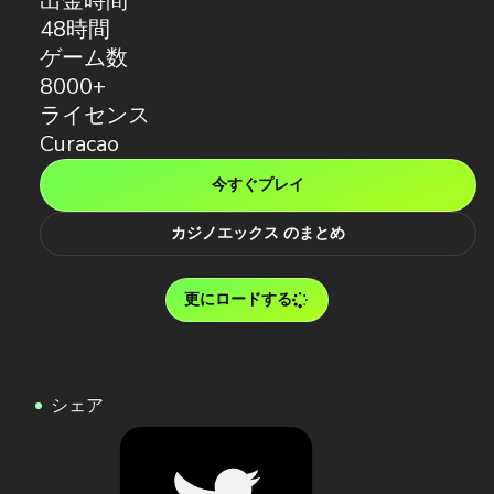
出金時間
48時間
ゲーム数
8000+
ライセンス
Curacao
今すぐプレイ
カジノエックス のまとめ
更にロードする
シェア