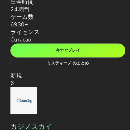
出金時間
24時間
ゲーム数
6930+
ライセンス
Curacao
今すぐプレイ
ミスティーノ のまとめ
新規
6
カジノスカイ