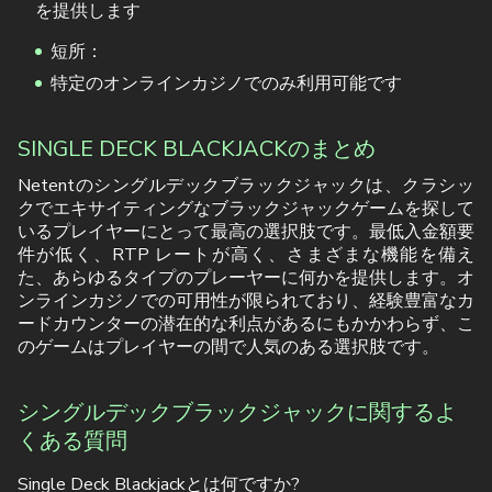
を提供します
短所：
特定のオンラインカジノでのみ利用可能です
SINGLE DECK BLACKJACKのまとめ
Netentのシングルデックブラックジャックは、クラシッ
クでエキサイティングなブラックジャックゲームを探して
いるプレイヤーにとって最高の選択肢です。最低入金額要
件が低く、RTP レートが高く、さまざまな機能を備え
た、あらゆるタイプのプレーヤーに何かを提供します。オ
ンラインカジノでの可用性が限られており、経験豊富なカ
ードカウンターの潜在的な利点があるにもかかわらず、こ
のゲームはプレイヤーの間で人気のある選択肢です。
シングルデックブラックジャックに関するよ
くある質問
Single Deck Blackjackとは何ですか?