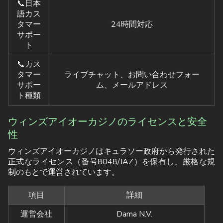
📞日本
語カス
タマー
24時間対応
サポー
ト
📞カス
タマー
ライブチャット、お問い合わせフォー
サポー
ム、メールアドレス
ト種類
ウィンズアイオーカジノのライセンスと安全
性
ウィンズアイオーカジノはキュラソー政府から発行された
正式なライセンス（番号8048/JAZ）を保有し、厳格な規
制のもとで運営されています。
項目
詳細
運営会社
Dama N.V.