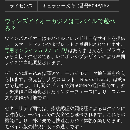
ライセンス
キュラソー政府（番号8048/JAZ）
ウィンズアイオーカジノはモバイルで遊べ
る？
ウィンズアイオーはモバイルフレンドリーなサイトを提供
し、スマートフォンやタブレットに最適化されています。
専用オンラインカジノ アプリ
はありませんが、ブラウザ
から直接アクセスでき、レスポンシブデザインにより画面
サイズに自動調整されます。
ゲームの読み込みは高速で、モバイルデータ通信量も抑え
られます。例えば、人気スロット「Book of Dead」は約5
秒で起動し、1時間のプレイで約50MBの通信量です。タ
ッチ操作に最適化されたインターフェースにより、スムー
ズな操作が可能です。
セキュリティ面では、指紋認証や顔認証によるログインに
も対応し、モバイルでの安全性も確保されます。これらの
機能により、外出先でも快適なカジノ体験が楽しめます。
モバイル版の特徴は以下の通りです：