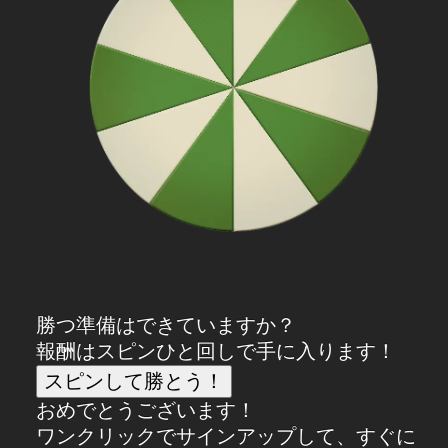
勝つ準備はできていますか？
報酬はスピンひと回しで手に入ります！
スピンして勝とう！
おめでとうございます！
ワンクリックでサインアップして、すぐに