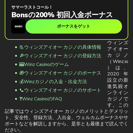
サマーラストコール！
Bonsの200% 初回入金ボーナス
ボーナスをゲット
ウィンズ
📃ウィンズアイオー カジノの具体情報
アイオー
カジノ
🔎ウィンズアイオー カジノの登録方法
（Winz.io
🎰Winz Casinoのゲーム
）は、
🎁ウィンズアイオー カジノのボーナス
2020年
設立の新
💰Winzカジノの入金・出金方法
進気鋭オ
📞ウィンズアイオー カジノのサポート
ンライン
❓Winz CasinoのFAQ
カジノで
す。この
記事ではウィンズアイオー カジノのメリットとデメリッ
ト、安全性、登録方法、入出金、ウェルカムボーナスやサ
ポートなどを解説しますから、是非とも最後まで読んでく
ださい。