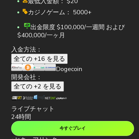
最低入金額：
$20
カジノゲーム：
5000+
出金限度
$100,000/一週間 および
$400,000/一ヶ月
入金方法：
全ての +16 を見る
Dogecoin
開発会社：
全ての +2 を見る
ライブチャット
24時間
今すぐプレイ