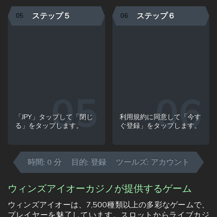
ステップ５
ステップ６
「JPY」タップして「閉じ
利用規約に同意して「今す
る」をタップします。
ぐ登録」をタップします。
時間: 0 分
目的:
登録
ツールズ:
アカウント
ウィンズアイオーカジノが提供するゲーム
ウィンズアイオーは、7,500種類以上の多彩なゲームで、
プレイヤーを魅了しています。スロットからライブカジ