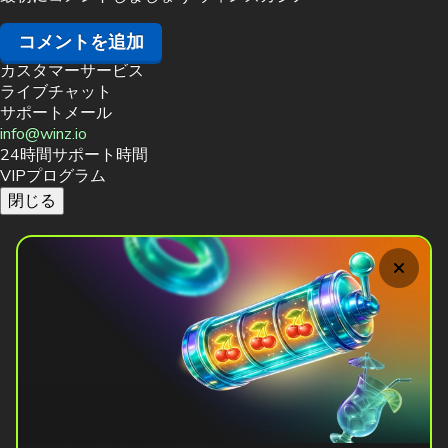
コメントを追加
カスタマーサービス
ライブチャット
サポートメール
info@winz.io
24時間サポート時間
VIPプログラム
閉じる