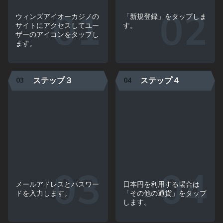
ウィンズアイオーカジノの
「新規登録」をタップしま
サイトにアクセスしてユー
す。
ザーのアイコンをタップし
ます。
ステップ３
ステップ４
メールアドレスとパスワー
日本円を利用する場合は
ドを入力します。
「その他の通貨」をタップ
します。