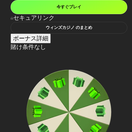
今すぐプレイ
セキュアリンク
ウィンズカジノ のまとめ
ボーナス詳細
賭け条件なし