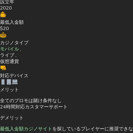
設立年
2020
最低入金額
$20
カジノタイプ
モバイル ,
ライブ ,
仮想通貨
対応デバイス
メリット
全てのプロモは賭け条件なし
24時間対応カスタマーサポート
デメリット
最低入金額カジノサイト
を探しているプレイヤーに推奨できな