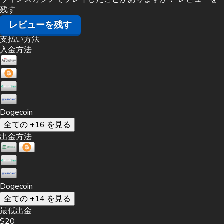
残す
レビューを残す
支払い方法
入金方法
Dogecoin
全ての +16 を見る
出金方法
Dogecoin
全ての +14 を見る
最低出金
$20