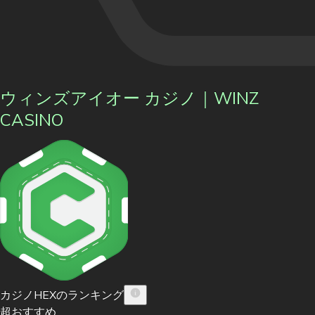
ウィンズアイオー カジノ｜WINZ
CASINO
カジノHEXのランキング
超おすすめ