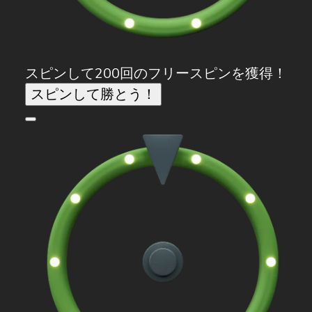
スピンして200回のフリースピンを獲得！
スピンして勝とう！