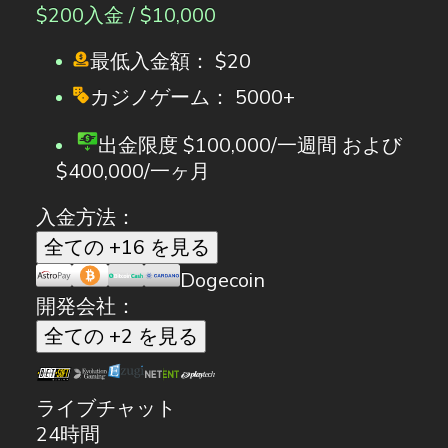
$200入金 / $10,000
最低入金額：
$20
カジノゲーム：
5000+
出金限度
$100,000/一週間 および
$400,000/一ヶ月
入金方法：
全ての +16 を見る
Dogecoin
開発会社：
全ての +2 を見る
ライブチャット
24時間