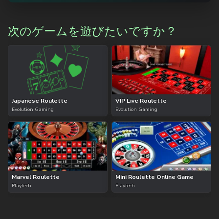
次のゲームを遊びたいですか？
Japanese Roulette
VIP Live Roulette
Evolution Gaming
Evolution Gaming
Marvel Roulette
Mini Roulette Online Game
Playtech
Playtech