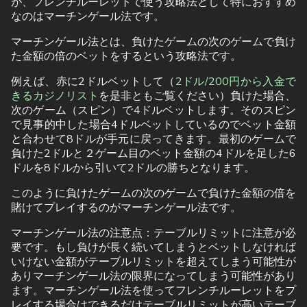
が、フレンチルーレットで使う攻略法として特におすすめ
なのはマーチンゲール法です。
マーチンゲール法とは、負けたゲームの次のゲームで負け
た金額の倍のベットをするという攻略法です。
例えば、赤に2ドルベットして（
2ドル/200円から入金で
きるカジノリスト
を是非ともご覧ください）負けた場合、
次のゲーム（スピン）で4ドルベットします。そのスピン
で見事的中した場合4ドルベットしているのでベット金額
と合わせて8ドルが手元に戻ってきます。最初のゲームで
負けた2ドルと２ゲーム目のベット金額の4ドルを足した6
ドルを8ドルから引いて2ドルの勝ちとなります。
このように負けたゲームの次のゲームで負けた金額の倍を
賭けてプレイするのがマーチンゲール法です。
マーチンゲール法の注意点：テーブルリミットに注意が必
要です。もし負けが長く続いてしまうとベットしなければ
いけない金額がテーブルリミットを超えてしまう可能性が
ありマーチンゲール法の限界になってしまう可能性があり
ます。マーチンゲール法を使ってフレンチルーレットをプ
レイする場合はできるだけテーブルリミットが高いテーブ