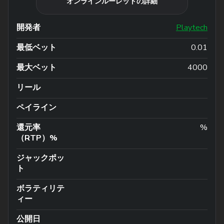
オンラインルーレットの詳細
開発者
Playtech
最低ベット
0.01
最大ベット
4000
リール
ペイライン
還元率
%
（RTP）%
ジャックポッ
ト
ボラティリテ
ィー
公開日