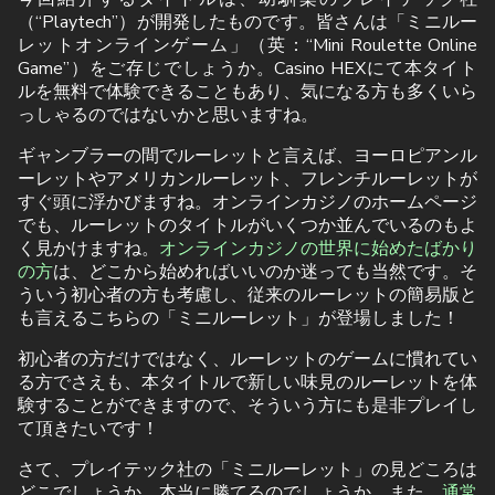
（“Playtech”）が開発したものです。皆さんは「ミニルー
レットオンラインゲーム」（英：“Mini Roulette Online
Game”）をご存じでしょうか。Casino HEXにて本タイト
ルを無料で体験できることもあり、気になる方も多くいら
っしゃるのではないかと思いますね。
ギャンブラーの間でルーレットと言えば、ヨーロピアンル
ーレットやアメリカンルーレット、フレンチルーレットが
すぐ頭に浮かびますね。オンラインカジノのホームページ
でも、ルーレットのタイトルがいくつか並んでいるのもよ
く見かけますね。
オンラインカジノの世界に始めたばかり
の方
は、どこから始めればいいのか迷っても当然です。そ
ういう初心者の方も考慮し、従来のルーレットの簡易版と
も言えるこちらの「ミニルーレット」が登場しました！
初心者の方だけではなく、ルーレットのゲームに慣れてい
る方でさえも、本タイトルで新しい味見のルーレットを体
験することができますので、そういう方にも是非プレイし
て頂きたいです！
さて、プレイテック社の「ミニルーレット」の見どころは
どこでしょうか。本当に勝てるのでしょうか。また、
通常