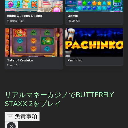
Bikini Queens Dating
Gemix
Manna Play
Playn Go
Tale of Kyubiko
Pachinko
Playn Go
リアルマネーカジノでBUTTERFLY
STAXX 2をプレイ
免責事項