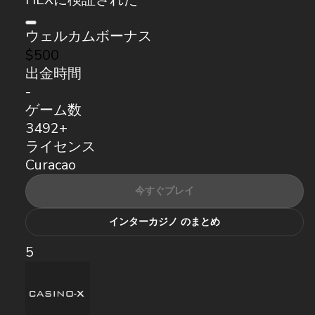
ウェルカムボーナス
$500
出金時間
-
ゲーム数
3492+
ライセンス
Curacao
今すぐプレイ
インターカジノ のまとめ
5