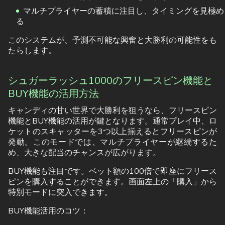
マルチプライヤーの蓄積に注目し、タイミングを見極め
る
このシステムが、予測不可能な興奮と大勝利の可能性をも
たらします。
シュガーラッシュ1000のフリースピン機能と
BUY機能の活用方法
キャンディの甘い世界で大勝利を狙うなら、フリースピン
機能とBUY機能の活用が鍵となります。通常プレイ中、ロ
ケットのスキャッターを3つ以上揃えるとフリースピンが
発動。このモードでは、マルチプライヤーが継続するた
め、大きな配当のチャンスが広がります。
BUY機能も注目です。ベット額の100倍で即座にフリース
ピンを購入することができます。画面左上の「購入」から
特別モードに突入できます。
BUY機能活用のコツ：