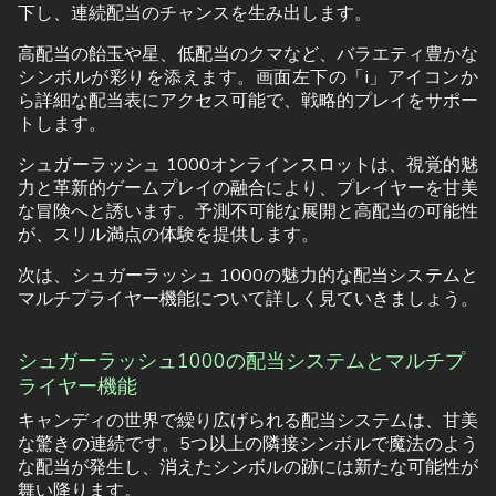
下し、連続配当のチャンスを生み出します。
高配当の飴玉や星、低配当のクマなど、バラエティ豊かな
シンボルが彩りを添えます。画面左下の「i」アイコンか
ら詳細な配当表にアクセス可能で、戦略的プレイをサポー
トします。
シュガーラッシュ 1000オンラインスロットは、視覚的魅
力と革新的ゲームプレイの融合により、プレイヤーを甘美
な冒険へと誘います。予測不可能な展開と高配当の可能性
が、スリル満点の体験を提供します。
次は、シュガーラッシュ 1000の魅力的な配当システムと
マルチプライヤー機能について詳しく見ていきましょう。
シュガーラッシュ1000の配当システムとマルチプ
ライヤー機能
キャンディの世界で繰り広げられる配当システムは、甘美
な驚きの連続です。5つ以上の隣接シンボルで魔法のよう
な配当が発生し、消えたシンボルの跡には新たな可能性が
舞い降ります。