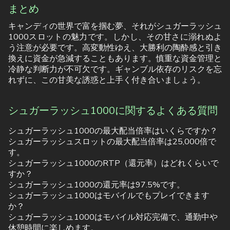
まとめ
キャンディの世界で富を掴む夢、それがシュガーラッシュ
1000スロットの魅力です。しかし、その甘さに溺れぬよ
う注意が必要です。高変動性ゆえ、大勝利の陶酔感と引き
換えに資金が急減することもあります。慎重な資金管理と
冷静な判断力が不可欠です。ギャンブル依存のリスクを忘
れずに、この甘美な誘惑と上手く付き合いましょう。
シュガーラッシュ1000に関するよくある質問
シュガーラッシュ1000の最大配当倍率はいくらですか？
シュガーラッシュスロットの最大配当倍率は25,000倍で
す。
シュガーラッシュ1000のRTP（還元率）はどれくらいで
すか？
シュガーラッシュ1000の還元率は97.5%です。
シュガーラッシュ1000はモバイルでもプレイできます
か？
シュガーラッシュ1000はモバイル対応完備で、通勤中や
休憩時間に楽しめます。