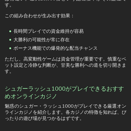
す。
この組み合わせが生み出す効果：
長時間プレイでの資金維持が容易
大勝利の可能性が常に存在
ボーナス機能での爆発的な配当チャンス
ただし、高変動性ゲームは資金管理が重要です。慎重なベ
ット設定と冷静な判断が、甘美な勝利への道を切り開きま
す。
シュガーラッシュ1000がプレイできるおすす
めオンラインカジノ
魅惑のシュガー・ラッシュ1000がプレイできる厳選オン
ラインカジノを紹介します。各カジノの特徴を知れば、ぴ
ったりの遊び場が見つかるはずです。