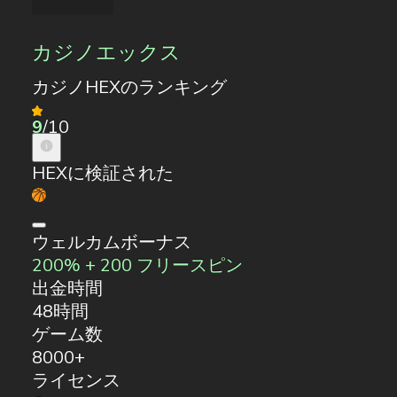
カジノエックス
カジノHEXのランキング
9
/10
HEXに検証された
ウェルカムボーナス
200% + 200 フリースピン
出金時間
48時間
ゲーム数
8000+
ライセンス