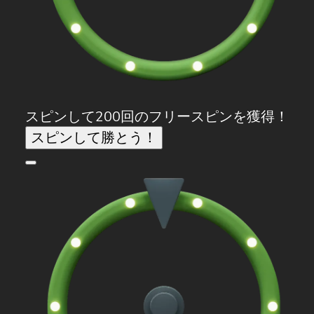
スピンして200回のフリースピンを獲得！
スピンして勝とう！