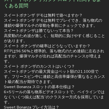
くある質問
スイートボナンザ デモは無料で遊べますか？
スイートボナンザ デモは無料でプレイでき、落ち物式の
連鎖や爆弾マルチの挙動を事前にチェックできます。
スイートボナンザは勝てないって本当？
高変動のため波が激しく、短期的に負けやすく感じること
があります。
スイート ボナンザの確率はどうなっていますか？
RTPは96.56%と標準的。落ち物式のため連鎖に左右され
ますが、爆弾マルチが出れば高配当のチャンスが増えま
す。
スイート ボナンザのカンストはいくつ？
スイートボナンザの最大賞金はベット額の21,100倍で
す。フリースピン中に連鎖と高倍率爆弾が重なるとカンス
ト級の配当が期待できます。
Sweet Bonanza スロットの基本仕様は？
6×5リールの落ち物系ビデオスロットで、ペイラインでは
なく“いくつ揃えば配当”のクラスター方式を採用していま
す。
Sweet Bonanza プレイ方法は？