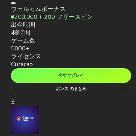
ウェルカムボーナス
¥200,000 + 200 フリースピン
出金時間
48時間
ゲーム数
5000+
ライセンス
Curacao
今すぐプレイ
ボンズ のまとめ
3