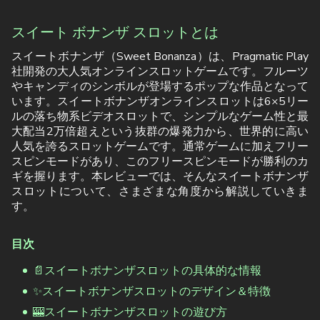
スイート ボナンザ スロットとは
スイートボナンザ（Sweet Bonanza）は、Pragmatic Play
社開発の大人気オンラインスロットゲームです。フルーツ
やキャンディのシンボルが登場するポップな作品となって
います。スイートボナンザオンラインスロットは6×5リー
ルの落ち物系ビデオスロットで、シンプルなゲーム性と最
大配当2万倍超えという抜群の爆発力から、世界的に高い
人気を誇るスロットゲームです。通常ゲームに加えフリー
スピンモードがあり、このフリースピンモードが勝利のカ
ギを握ります。本レビューでは、そんなスイートボナンザ
スロットについて、さまざまな角度から解説していきま
す。
目次
📄スイートボナンザスロットの具体的な情報
✨スイートボナンザスロットのデザイン＆特徴
🎰スイートボナンザスロットの遊び方