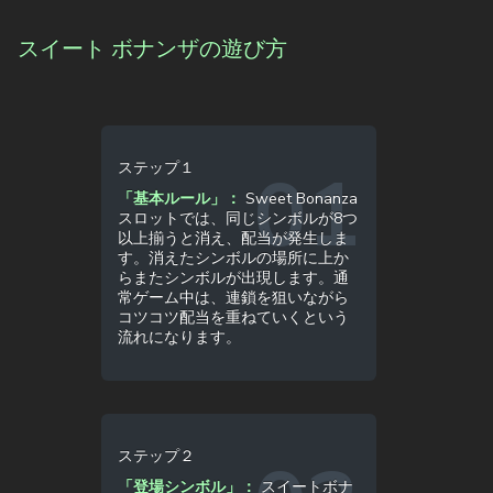
スイート ボナンザの遊び方
ステップ１
「基本ルール」：
Sweet Bonanza
スロットでは、同じシンボルが8つ
以上揃うと消え、配当が発生しま
す。消えたシンボルの場所に上か
らまたシンボルが出現します。通
常ゲーム中は、連鎖を狙いながら
コツコツ配当を重ねていくという
流れになります。
ステップ２
「登場シンボル」：
スイートボナ