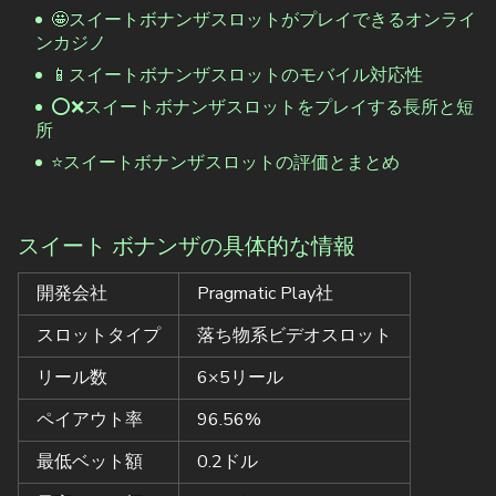
🤩スイートボナンザスロットがプレイできるオンライ
ンカジノ
📱スイートボナンザスロットのモバイル対応性
⭕❌スイートボナンザスロットをプレイする長所と短
所
⭐スイートボナンザスロットの評価とまとめ
スイート ボナンザの具体的な情報
開発会社
Pragmatic Play社
スロットタイプ
落ち物系ビデオスロット
リール数
6×5リール
ペイアウト率
96.56%
最低ベット額
0.2ドル