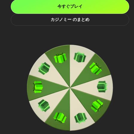
今すぐプレイ
カジノミー のまとめ