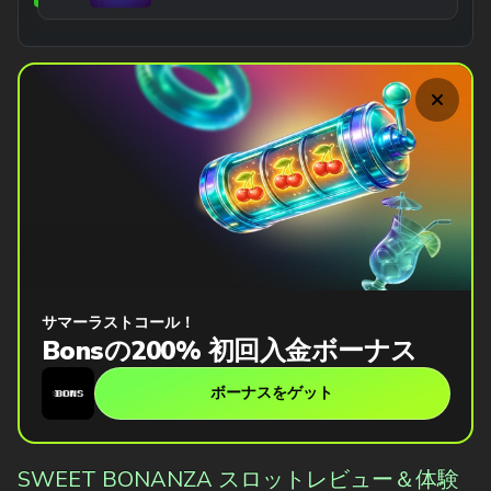
サマーラストコール！
Bonsの200% 初回入金ボーナス
ボーナスをゲット
SWEET BONANZA スロットレビュー＆体験