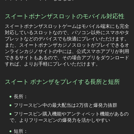
スイートボナンザスロットのモバイル対応性
スイートボナンザスロットゲームはモバイル端末にも完全
対応しているスロットなので、パソコン以外にスマホやタ
ブレットなどのデバイスでも快適にプレイいただけます。
また、スイートボナンザカジノスロットがプレイできるオ
ンラインカジノサイトの中には、公式スマホアプリが利用
できるサイトもあるので、その場合アプリをダウンロード
すれば、よりお手軽にプレイいただけます。
スイート ボナンザをプレイする長所と短所
長所：
フリースピン中の最大配当は2万倍と爆発力抜群
フリースピン購入機能やアンティベット機能があるの
で、よりフリースピンの爆発力を活かしやすい
短所：