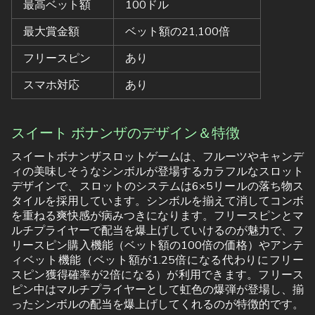
最高ベット額
100ドル
最大賞金額
ベット額の21,100倍
フリースピン
あり
スマホ対応
あり
スイート ボナンザのデザイン＆特徴
スイートボナンザスロットゲームは、フルーツやキャンデ
ィの美味しそうなシンボルが登場するカラフルなスロット
デザインで、スロットのシステムは6×5リールの落ち物ス
タイルを採用しています。シンボルを揃えて消してコンボ
を重ねる爽快感が病みつきになります。フリースピンとマ
ルチプライヤーで配当を爆上げしていけるのが魅力で、フ
リースピン購入機能（ベット額の100倍の価格）やアンテ
ィベット機能（ベット額が1.25倍になる代わりにフリー
スピン獲得確率が2倍になる）が利用できます。フリース
ピン中はマルチプライヤーとして虹色の爆弾が登場し、揃
ったシンボルの配当を爆上げしてくれるのが特徴的です。