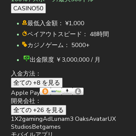
CASINO50
最低入金額：
¥1,000
ペイアウトスピード：
48時間
カジノゲーム：
5000+
出金限度
￥3,000,000 / 月
入金方法：
全ての +8 を見る
Apple Pay
開発会社：
全ての +26 を見る
1X2gaming
AdLunam
3 Oaks
AvatarUX
Studios
Betgames
モバイルアプリ