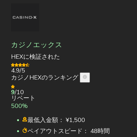
カジノエックス
HEXに検証された
4.9/5
カジノHEXのランキング
9
/10
リベート
500%
最低入金額：
¥1,500
ペイアウトスピード：
48時間