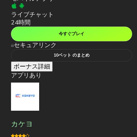
ライブチャット
24時間
今すぐプレイ
セキュアリンク
10ベット のまとめ
ボーナス詳細
アプリあり
カケヨ