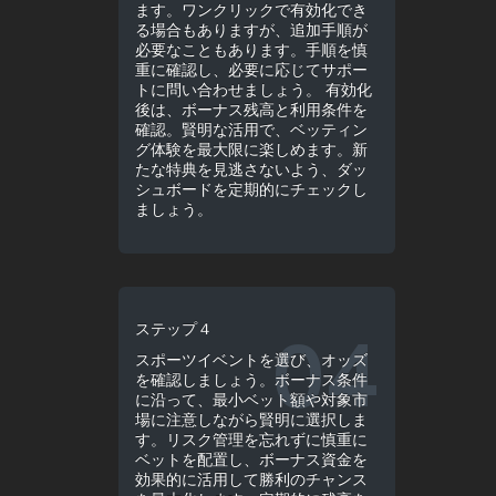
ます。ワンクリックで有効化でき
る場合もありますが、追加手順が
必要なこともあります。手順を慎
重に確認し、必要に応じてサポー
トに問い合わせましょう。 有効化
後は、ボーナス残高と利用条件を
確認。賢明な活用で、ベッティン
グ体験を最大限に楽しめます。新
たな特典を見逃さないよう、ダッ
シュボードを定期的にチェックし
ましょう。
ステップ４
スポーツイベントを選び、オッズ
を確認しましょう。ボーナス条件
に沿って、最小ベット額や対象市
場に注意しながら賢明に選択しま
す。リスク管理を忘れずに慎重に
ベットを配置し、ボーナス資金を
効果的に活用して勝利のチャンス