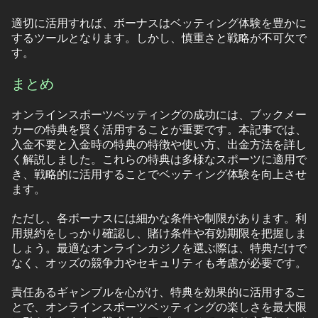
適切に活用すれば、ボーナスはベッティング体験を豊かに
するツールとなります。しかし、慎重さと戦略が不可欠で
す。
まとめ
オンラインスポーツベッティングの成功には、ブックメー
カーの特典を賢く活用することが重要です。本記事では、
入金不要と入金時の特典の特徴や使い方、出金方法を詳し
く解説しました。これらの特典は多様なスポーツに適用で
き、戦略的に活用することでベッティング体験を向上させ
ます。
ただし、各ボーナスには細かな条件や制限があります。利
用規約をしっかり確認し、賭け条件や有効期限を把握しま
しょう。最適なオンラインカジノを選ぶ際は、特典だけで
なく、オッズの競争力やセキュリティも考慮が必要です。
責任あるギャンブルを心がけ、特典を効果的に活用するこ
とで、オンラインスポーツベッティングの楽しさを最大限