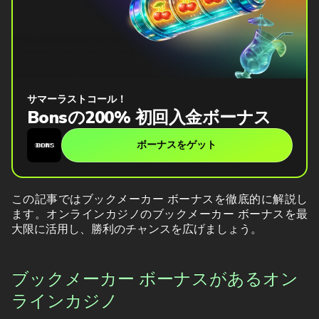
サマーラストコール！
Bonsの200% 初回入金ボーナス
ボーナスをゲット
この記事ではブックメーカー ボーナスを徹底的に解説し
ます。オンラインカジノのブックメーカー ボーナスを最
大限に活用し、勝利のチャンスを広げましょう。
ブックメーカー ボーナスがあるオン
ラインカジノ