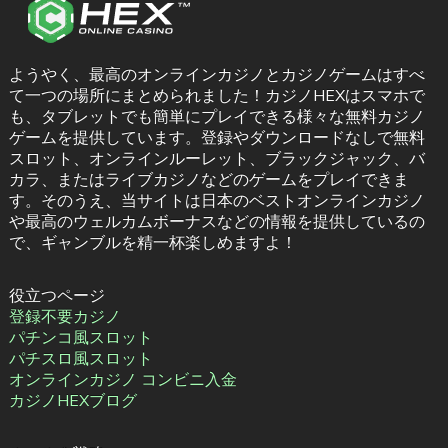
ようやく、最高のオンラインカジノとカジノゲームはすべ
て一つの場所にまとめられました！カジノHEXはスマホで
も、タブレットでも簡単にプレイできる様々な無料カジノ
ゲームを提供しています。登録やダウンロードなしで無料
スロット、オンラインルーレット、ブラックジャック、バ
カラ、またはライブカジノなどのゲームをプレイできま
す。そのうえ、当サイトは日本のベストオンラインカジノ
や最高のウェルカムボーナスなどの情報を提供しているの
で、ギャンブルを精一杯楽しめますよ！
役立つページ
登録不要カジノ
パチンコ風スロット
パチスロ風スロット
オンラインカジノ コンビニ入金
カジノHEXブログ