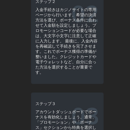
ステップ２
入金手続きはカジノサイトの専用
ページから行います。希望の決済
方法を選び、ボーナス条件に合わ
せて入金額を設定しましょう。プ
ロモーションコードが必要な場合
は、大文字小文字に注意して正確
に入力します。 最後に、入金内容
を再確認して手続きを完了させま
す。これでボーナス獲得の準備が
整いました。クレジットカードや
電子ウォレットなど、自分に合っ
た方法を選択することが重要で
す。
ステップ３
アカウントダッシュボードでボー
ナスを有効化しましょう。通常、
「プロモーション」や「ボーナ
ス」セクションから特典を選択し