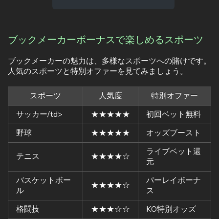
ブックメーカーボーナスで楽しめるスポーツ
ブックメーカーの魅力は、多様なスポーツへの賭けです。
人気のスポーツと特別オファーを見てみましょう。
スポーツ
人気度
特別オファー
サッカー/td>
★★★★★
初回ベット無料
野球
★★★★★
オッズブースト
ライブベット還
テニス
★★★★☆
元
バスケットボー
パーレイボーナ
★★★★☆
ル
ス
格闘技
★★★☆☆
KO特別オッズ