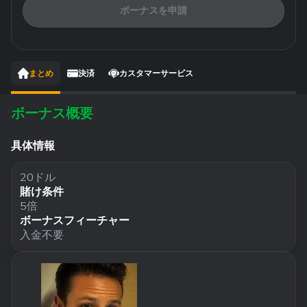
ボーナスを申請
まとめ
決済
カスタマーサービス
ボーナス概要
具体情報
20ドル
賭け条件
5倍
ボーナスフィーチャー
入金不要