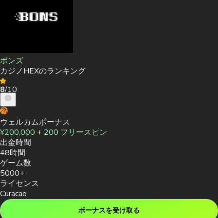
ボンズ
カジノHEXのランキング
8
/10
ウェルカムボーナス
¥200,000 + 200 フリースピン
出金時間
48時間
ゲーム数
5000+
ライセンス
Curacao
ボーナスを受け取る