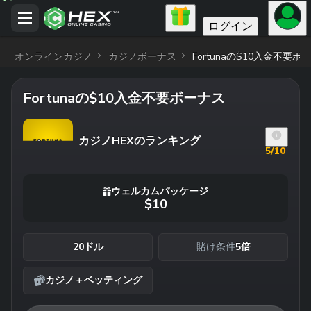
ログイン
オンラインカジノ
カジノボーナス
Fortunaの$10入金不要ボ
Fortunaの$10入金不要ボーナス
カジノHEXのランキング
5
/10
ウェルカムパッケージ
$10
20ドル
賭け条件
5倍
カジノ＋ベッティング