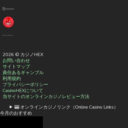
2026 © カジノHEX
お問い合わせ
サイトマップ
責任あるギャンブル
利用規約
プライバシーポリシー
CasinoHEXについて
当サイトのオンラインカジノレビュー方法
🎰 オンラインカジノリンク（Online Casino Links）
今月のおすすめ