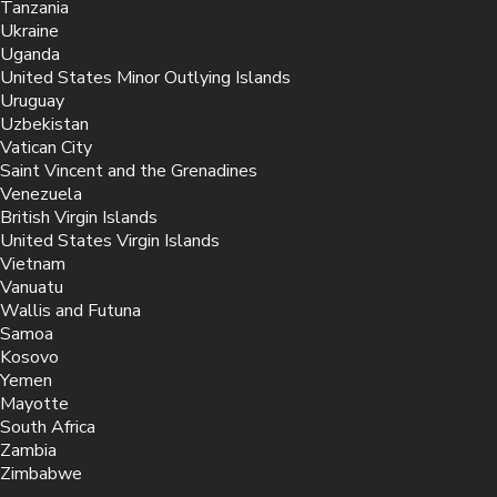
Tanzania
Ukraine
Uganda
United States Minor Outlying Islands
Uruguay
Uzbekistan
Vatican City
Saint Vincent and the Grenadines
Venezuela
British Virgin Islands
United States Virgin Islands
Vietnam
Vanuatu
Wallis and Futuna
Samoa
Kosovo
Yemen
Mayotte
South Africa
Zambia
Zimbabwe