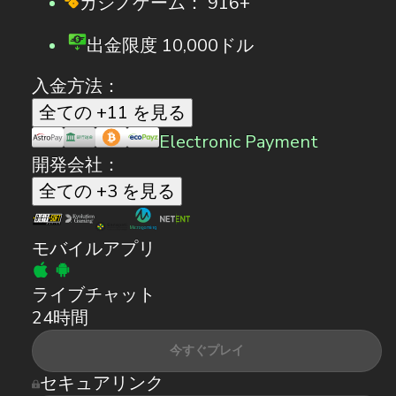
カジノゲーム：
916+
出金限度
10,000ドル
入金方法：
全ての +11 を見る
Electronic Payment
開発会社：
全ての +3 を見る
モバイルアプリ
ライブチャット
24時間
今すぐプレイ
セキュアリンク