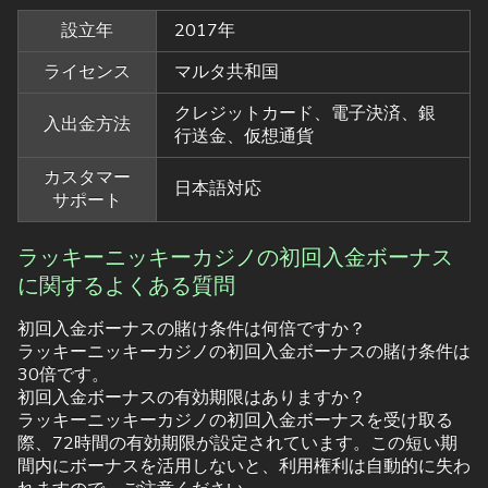
設立年
2017年
ライセンス
マルタ共和国
クレジットカード、電子決済、銀
入出金方法
行送金、仮想通貨
カスタマー
日本語対応
サポート
ラッキーニッキーカジノの初回入金ボーナス
に関するよくある質問
初回入金ボーナスの賭け条件は何倍ですか？
ラッキーニッキーカジノの初回入金ボーナスの賭け条件は
30倍です。
初回入金ボーナスの有効期限はありますか？
ラッキーニッキーカジノの初回入金ボーナスを受け取る
際、72時間の有効期限が設定されています。この短い期
間内にボーナスを活用しないと、利用権利は自動的に失わ