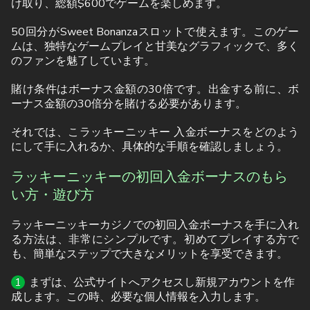
け取り、総額$600でゲームを楽しめます。
50回分がSweet Bonanzaスロットで使えます。このゲー
ムは、独特なゲームプレイと甘美なグラフィックで、多く
のファンを魅了しています。
賭け条件はボーナス金額の30倍です。出金する前に、ボ
ーナス金額の30倍分を賭ける必要があります。
それでは、こラッキーニッキー 入金ボーナスをどのよう
にして手に入れるか、具体的な手順を確認しましょう。
ラッキーニッキーの初回入金ボーナスのもら
い方・遊び方
ラッキーニッキーカジノでの初回入金ボーナスを手に入れ
る方法は、非常にシンプルです。初めてプレイする方で
も、簡単なステップで大きなメリットを享受できます。
まずは、公式サイトへアクセスし新規アカウントを作
成します。この時、必要な個人情報を入力します。