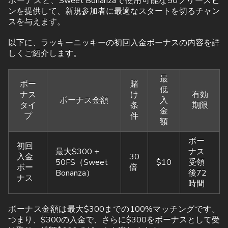
ボーナスと、Sweet Bonanzaで使用可能な50フリースピ
ンを提供して、新規参加者に最適なスタートを切るチャン
スを与えます。
以下に、ラッキーニッキーの初回入金ボーナスの内容を詳
しくご紹介します。
最
ボー
賭
低
ナス
け
有効
ボーナス金額
入
タイ
条
期限
金
プ
件
額
ボー
初回
最大$300 +
ナス
入金
30
50FS（Sweet
$10
受領
ボー
倍
Bonanza）
後72
ナス
時間
ボーナス金額は最大$300までの100%マッチングです。
つまり、$300の入金で、さらに$300をボーナスとして受