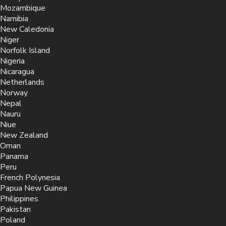
Mozambique
Namibia
New Caledonia
Niger
Norfolk Island
Nigeria
Nicaragua
Netherlands
Norway
Nepal
Nauru
Niue
New Zealand
Oman
Panama
Peru
French Polynesia
Papua New Guinea
Philippines
Pakistan
Poland