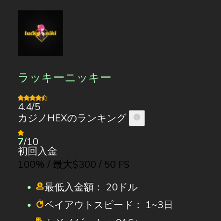
ラッキーニッキー
4.4/5
カジノHEXのランキング
7
/10
初回入金
100% / 最大$300 / 50 FS
最低入金額：
20ドル
ペイアウトスピード：
1~3日