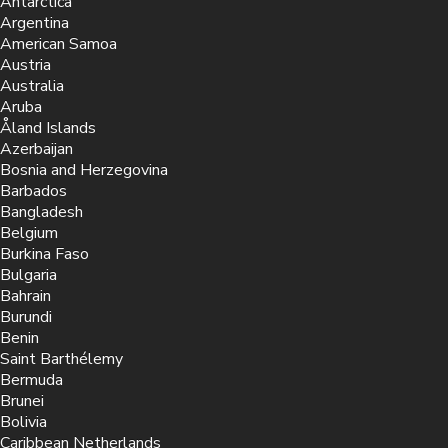
Antarctica
Argentina
American Samoa
Austria
Australia
Aruba
Åland Islands
Azerbaijan
Bosnia and Herzegovina
Barbados
Bangladesh
Belgium
Burkina Faso
Bulgaria
Bahrain
Burundi
Benin
Saint Barthélemy
Bermuda
Brunei
Bolivia
Caribbean Netherlands