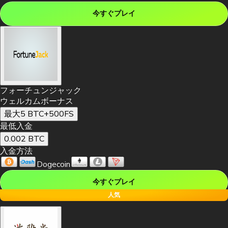
今すぐプレイ
フォーチュンジャック
ウェルカムボーナス
最大5 BTC+500FS
最低入金
0.002 BTC
入金方法
Dogecoin
今すぐプレイ
人気