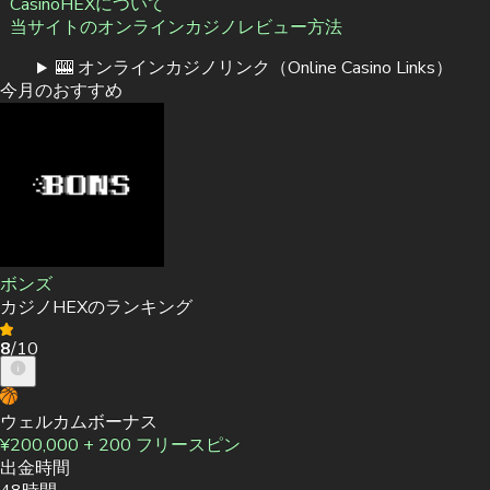
CasinoHEXについて
当サイトのオンラインカジノレビュー方法
🎰 オンラインカジノリンク（Online Casino Links）
今月のおすすめ
ボンズ
カジノHEXのランキング
8
/10
ウェルカムボーナス
¥200,000 + 200 フリースピン
出金時間